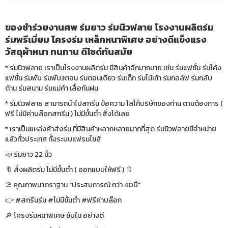
ของชำร่วยงานศพ ร่มยาว ร่มนิวฟลาย โรงงานผลิตร่ม
ร่มพรีเมี่ยม โครงร่ม เหล็กหนาพิเศษ อย่างดีแข็งแรง
วัสดุผ้าหนา ทนทาน ดีไซด์ทันสมัย
* ร่มนิวฟลาย เราเป็นโรงงานผลิตร่ม มีสินค้าอีกมากมาย เช่น ร่มแฟชั่น ร่มโค้ง
แฟชั่น ร่มพับ ร่มพับ3ตอน ร่มตอนเดียว ร่มเด็ก ร่มไม้เท้า ร่มกอล์ฟ ร่มกลับ
ด้าน ร่มสนาม ร่มแม่ค้า เสื้อกันฝน
* ร่มนิวฟลาย สามารถนำไปสกรีน ข้อความ โลโก้บริษัทของท่าน ตามต้องการ (
ฟรี ไม่มีค่าบล๊อกสกรีน ) ไม่มีขั้นต่ำ สั่งได้เลย
* เราเป็นแหล่งค้าส่งร่ม ที่มีสินค้าหลากหลายมากที่สุด ร่มนิวฟลายมีจำหน่าย
แล้วทั่วประเทศ ทั้งระบบแฟรนไซส์
📣 ร่มยาว 22 นิ้ว
🔖 สั่งผลิตร่ม ไม่มีขั้นต่ำ ( ออกแบบให้ฟรี ) 🔖
⛱ คุณภาพมาตราฐาน "ประสบการณ์ กว่า 40ปี"
👉 #สกรีนร่ม #ไม่มีขั้นต่ำ #ฟรีค่าบล๊อก
🔎 โครงร่มหนาพิเศษ ซับใน อย่างดี