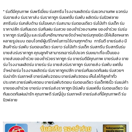
" ร่มดีมีคุณภาพ ร่มพรีเมี่ยม ร่มสกรีน โรงงานผลิตร่ม ร่มแจกงานศพ แจกร่ม
ร่มขายส่ง ร่มราคาส่ง ร่มราคาถูก ร่มแฟชั่น ร่มพับ ผลิตร่ม ร่มนิวฟลาย
สกรีนร่ม ร่มกลับด้าน ร่มโฆษณา ร่มสนาม ร่มตอนเดียว ร่มไม้เท้า ร่มเด็ก ร่ม
ราคาปลีก ร่มกันแดด ร่มกันฝน ร่มสวย ของชำร่วยงานศพ ของชำร่วย ร่มร่ม
ราคาถูก ร่มญี่ปุ่น และร่มอื่นๆอีกมากมายจัดจำหน่ายร่มทุกชนิด มีให้เลือกหลาก
หลายรูปแบบ ตอบโจทย์ผู้บริโภคในการใช้งานทุกๆด้าน การันตี ขายร่มส่ง มี
สินค้าร่ม ร่มพับ ร่มตอนเดียว ร่มยาว ร่มไม้เท้า ร่มเด็ก ร่มสกรีน รับสกรีนร่ม
ขายส่งร่มราคาถูก คุณลูกค้าสามารถเอาร่มไปแจก ร่มเหมาะที่จะเป็นของ
ขายส่งของชำร่วย ของชำร่วยราคาถูก ร่ม ขายร่มดีมีคุณภาพ ขายร่มส่ง ขาย
ร่ม โรงงานผลิตร่ม ขายร่ม ร่ม ขายส่งร่มราคาถูก ร่มขายส่ง ร่มพับ แฟชั่น
จำหน่ายร่ม โรงงานผลิตร่ม ร่มราคาถูกปลีก ขายร่มกันแดดกันฝน ร่มสวยๆ
ร่มน่ารัก ร่มเกาหลี ขายร่มพับ2ตอน ขายร่มพับ3ตอน เห็นโลโก้ลูกค้าทั่ว
ประเทศ.ขายร่มพับ4ตอน ขายร่มพับ5ตอน ร่มตอนเดียว ร่มเด็ก16นิ้ว ร่มแม่ค้า
ขายของชำร่วย ขายร่ม ขายร่มส่งราคาถูก มีร่มพับ ร่มแฟชั่น ร่มตอนเดียว ร่ม
กันแดดกันฝนน่ารัก คุณภาพดี ร่มญี่ปุ่น ร่มเกาหลี ขายร่มส่งที่มีคุณภาพดี ร่ม
นิวฟลาย