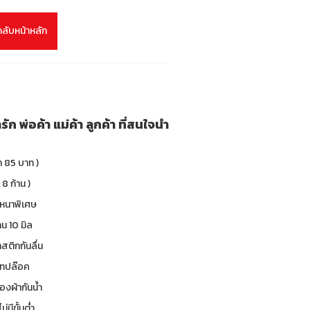
กลับหน้าหลัก
ัก พ่อค้า แม่ค้า ลูกค้า ที่สนใจนำ
า 85 บาท )
 8 ก้าน )
 หนาพิเศษ
น 10 มิล
าสติกกันลื่น
 เทปล๊อค
องผ้ากันน้ำ
ม่มีขั้นต่ำ