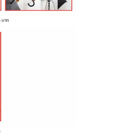
5 บาท
ท