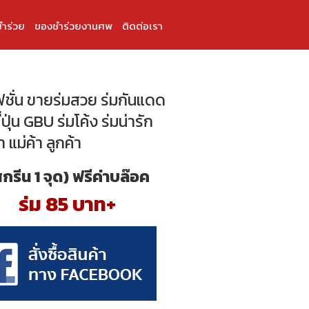
ำร่วย
ของชำร่วยงานศพ
ติดต่อเรา
ฟชั่น ขายร่มสวย ร่มกันแดด
่ปุ่น GBU ร่มโค้ง ร่มน่ารัก
า แม่ค้า ลูกค้า
สกรีน 1 จุด) ฟรีค่าบล๊อค
ร่ม 85 บาท+