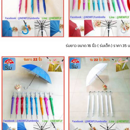
ร่มยาว ขนาด 16 นิ้ว ( ร่มเด็ก ) ราคา 35 