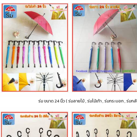
ร่ม ขนาด 24 นิ้ว ( ร่มลายไม้ , ร่มไม้เท้า , ร่มกระบอก , ร่ม