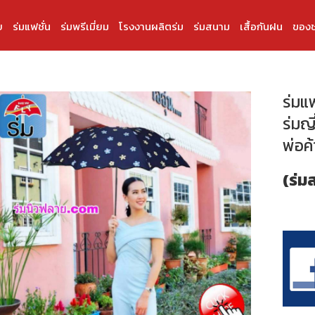
บ
ร่มแฟชั่น
ร่มพรีเมี่ยม
โรงงานผลิตร่ม
ร่มสนาม
เสื้อกันฝน
ของช
ร่มแ
ร่มญี
พ่อค้
(ร่ม