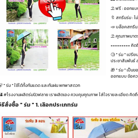
⛱ ฟรี : ออกแบบ
🔖 สกรีนร่ม : ไม
📣 บล๊อคสกรีน : ฟ
⛱ คุณภาพมาตรา
========= คิดถ
🧐 " ร่ม " เปรี
ประชาสัมพันธ์ ส
🎁 " ร่ม " เป็น
ออกแบบ ข้อความ
 " ร่ม " ใช้ได้ทั้งกันแดด และกันฝน พกพาสดวก
🏰 #โรงงานผลิตร่มนิวฟลาย เราผลิตเอง ควบคุมคุณภาพ ใส่ใจรายละเอียด คิดถึง
วิธีสั่งซื้อ " ร่ม " 1. เลิอกประเภทร่ม