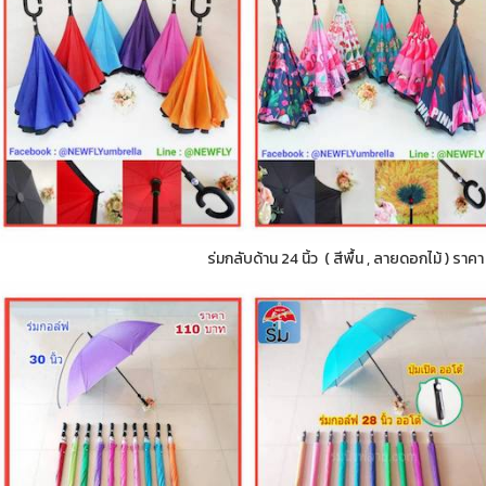
ร่มกลับด้าน 24 นิ้ว ( สีพื้น , ลายดอกไม้ ) ราค