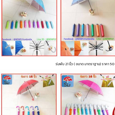
ร่มพับ 21 นิ้ว ( ขนาด มาตราฐาน) ราคา 5