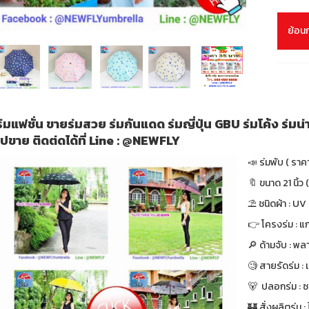
ย้อน
ร่มแฟชั่น ขายร่มสวย ร่มกันแดด ร่มญี่ปุ่น GBU ร่มโค้ง ร่มน่าร
ไปขาย ติดต่ดได้ที่ Line : @NEWFLY
📣 ร่มพับ ( ราค
🔖 ขนาด 21 นิ้ว (
⛱ ชนิดผ้า : UV
👉 โครงร่ม : แก
🔎 ด้ามจับ : พล
🧐 สายรัดร่ม :
🐻 ปลอกร่ม : ซ
🏰 สั่งผลิตร่ม : ไ