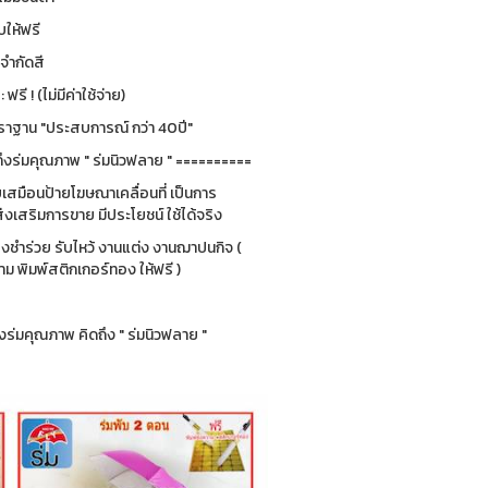
ให้ฟรี
่จำกัดสี
รี ! (ไม่มีค่าใช้จ่าย)
ฐาน "ประสบการณ์ กว่า 40ปี"
ึงร่มคุณภาพ " ร่มนิวฟลาย " ==========
ยบเสมือนป้ายโฆษณาเคลื่อนที่ เป็นการ
่งเสริมการขาย มีประโยชน์ ใช้ได้จริง
ของชำร่วย รับไหว้ งานแต่ง งานฌาปนกิจ (
 พิมพ์สติกเกอร์ทอง ให้ฟรี )
ร่มคุณภาพ คิดถึง " ร่มนิวฟลาย "