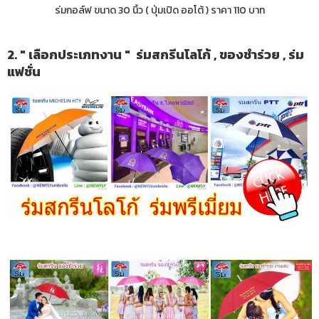
ร่มกอล์ฟ ขนาด 30 นิ้ว ( ปุ่มเปิด ออโต้ ) ราคา 110 บาท
2. " เลือกประเภทงาน " ร่มสกรีนโลโก้ , ของชำร่วย , ร่ม
แฟชั่น