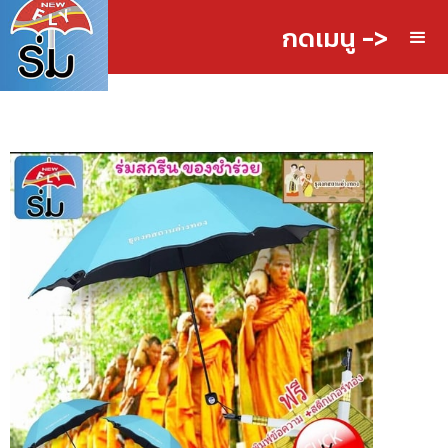
กดเมนู ->