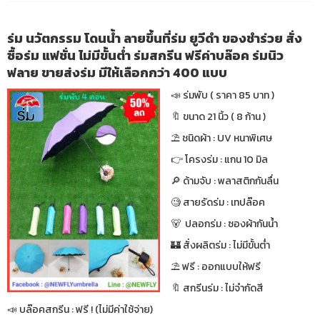
ร่ม นวัตกรรม โดนน้ำ ลายขึ้นที่ร่ม ยูวีดำ ของชำร่วย สั่ง
ซื้อร่ม แฟชั่น ไม่มีขั้นต่ำ ร่มสกรีน ฟรีค่าบล๊อค ร่มนิว
ฟลาย ขายส่งร่ม มีให้เลือกกว่า 400 แบบ
📣 ร่มพับ ( ราคา 85 บาท )
🔖 ขนาด 21 นิ้ว ( 8 ก้าน )
⛱ ชนิดผ้า : UV หนาพิเศษ
👉 โครงร่ม : แกน 10 มิล
🔎 ด้ามจับ : พลาสติกกันลื่น
🧐 สายรัดร่ม : เทปล๊อค
🐻 ปลอกร่ม : ซองผ้ากันน้ำ
🏰 สั่งผลิตร่ม : ไม่มีขั้นต่ำ
⛱ ฟรี : ออกแบบให้ฟรี
🔖 สกรีนร่ม : ไม่จำกัดสี
📣 บล๊อคสกรีน : ฟรี ! (ไม่มีค่าใช้จ่าย)