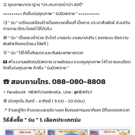
⛱ คุณภาพมาตราฐาน "ประสบการณ์ กว่า 40ปี"
========= คิดถึงร่มคุณภาพ " ร่มนิวฟลาย " ==========
🧐 " ร่ม " เปรียบเสมือนป้ายโฆษณาเคลื่อนที่ เป็นการ ประชาสัมพันธ์ ส่งเสริม
การขาย มีประโยชน์ ใช้ได้จริง
🎁 " ร่ม " เป็นของชำร่วย รับไหว้ งานแต่ง งานฌาปนกิจ ( ออกแบบ ข้อความ
พิมพ์สติกเกอร์ทอง ให้ฟรี )
🐻 " ร่ม " ใช้ได้ทั้งกันแดด และกันฝน พกพาสดวก
🏰 #โรงงานผลิตร่มนิวฟลาย เราผลิตเอง ควบคุมคุณภาพ ใส่ใจรายละเอียด
คิดถึงร่มคุณภาพ คิดถึง " ร่มนิวฟลาย "
☎️ สอบถามโทร. 088-080-8808
⭐️ Facebook : NEWFLYumbrella , Line : @NEWFLY
📆 เปิดทุกวัน จันทร์ - อาทิตย์ ( 9.00 - 20.00น.)
📍 ร้านอยู่ติด ห้างเดอะมอลล์บางแค ฝั่งถนนกาญจนาภิเษก มีที่จอดรถสดวก
วิธีสั่งซื้อ " ร่ม " 1. เลิอกประเภทร่ม