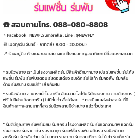
☎️ สอบถามโทร. 088-080-8808
⭐️ Facebook : NEWFLYumbrella , Line : @NEWFLY
📆 เปิดทุกวัน จันทร์ - อาทิตย์ ( 9.00 - 20.00น.)
📍 ร้านอยู่ติด ห้างเดอะมอลล์บางแค ฝั่งถนนกาญจนาภิเษก มีที่จอดรถสดวก
* ร่มนิวฟลาย เราเป็นโรงงานผลิตร่ม มีสินค้าอีกมากมาย เช่น ร่มแฟชั่น ร่มโค้ง
แฟชั่น ร่มพับ ร่มพับ3ตอน ร่มตอนเดียว ร่มเด็ก ร่มไม้เท้า ร่มกอล์ฟ ร่มกลับ
ด้าน ร่มสนาม ร่มแม่ค้า เสื้อกันฝน
* ร่มนิวฟลาย สามารถนำไปสกรีน ข้อความ โลโก้บริษัทของท่าน ตามต้องการ (
ฟรี ไม่มีค่าบล๊อกสกรีน ) ไม่มีขั้นต่ำ สั่งได้เลย * เราเป็นแหล่งค้าส่งร่ม ที่มี
สินค้าหลากหลายมากที่สุด ร่มนิวฟลายมีจำหน่าย แล้วทั่วประเทศ
" ร่มดีมีคุณภาพ ร่มพรีเมี่ยม ร่มสกรีน โรงงานผลิตร่ม ร่มแจกงานศพ แจกร่ม
ร่มขายส่ง ร่มราคาส่ง ร่มราคาถูก ร่มแฟชั่น ร่มพับ ผลิตร่ม ร่มนิวฟลาย
สกรีนร่ม ร่มกลับด้าน ร่มโฆษณา ร่มสนาม ร่มตอนเดียว ร่มไม้เท้า ร่มเด็ก ร่ม