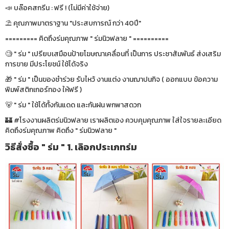
📣 บล๊อคสกรีน : ฟรี ! (ไม่มีค่าใช้จ่าย)
⛱ คุณภาพมาตราฐาน "ประสบการณ์ กว่า 40ปี"
========= คิดถึงร่มคุณภาพ " ร่มนิวฟลาย " ==========
🧐 " ร่ม " เปรียบเสมือนป้ายโฆษณาเคลื่อนที่ เป็นการ ประชาสัมพันธ์ ส่งเสริม
การขาย มีประโยชน์ ใช้ได้จริง
🎁 " ร่ม " เป็นของชำร่วย รับไหว้ งานแต่ง งานฌาปนกิจ ( ออกแบบ ข้อความ
พิมพ์สติกเกอร์ทอง ให้ฟรี )
🐻 " ร่ม " ใช้ได้ทั้งกันแดด และกันฝน พกพาสดวก
🏰 #โรงงานผลิตร่มนิวฟลาย เราผลิตเอง ควบคุมคุณภาพ ใส่ใจรายละเอียด
คิดถึงร่มคุณภาพ คิดถึง " ร่มนิวฟลาย "
วิธีสั่งซื้อ " ร่ม " 1. เลิอกประเภทร่ม