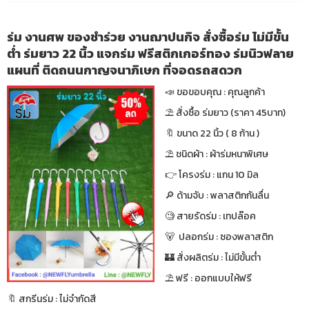
ร่ม งานศพ ของชำร่วย งานฌาปนกิจ สั่งซื้อร่ม ไม่มีขั้น
ต่ำ ร่มยาว 22 นิ้ว แจกร่ม ฟรีสติกเกอร์ทอง ร่มนิวฟลาย
แผนที่ ติดถนนกาญจนาภิเษก ที่จอดรถสดวก
📣 ขอขอบคุณ : คุณลูกค้า
⛱ สั่งซื้อ ร่มยาว (ราคา 45บาท)
🔖 ขนาด 22 นิ้ว ( 8 ก้าน )
⛱ ชนิดผ้า : ผ้าร่มหนาพิเศษ
👉 โครงร่ม : แกน 10 มิล
🔎 ด้ามจับ : พลาสติกกันลื่น
🧐 สายรัดร่ม : เทปล๊อค
🐻 ปลอกร่ม : ซองพลาสติก
🏰 สั่งผลิตร่ม : ไม่มีขั้นต่ำ
⛱ ฟรี : ออกแบบให้ฟรี
🔖 สกรีนร่ม : ไม่จำกัดสี