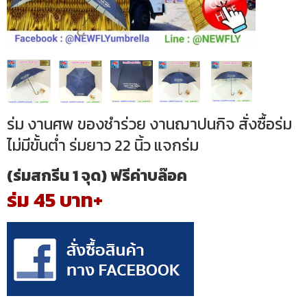
ร่ม งานศพ ของชำร่วย งานฌาปนกิจ สั่งซื้อร่ม
ไม่มีขั้นต่ำ ร่มยาว 22 นิ้ว แจกร่ม
(ร่มสกรีน 1 จุด) ฟรีค่าบล๊อค
ร่ม 45 บาท+