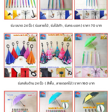
ร่ม ขนาด 24 นิ้ว ( ร่มลายไม้ , ร่มไม้เท้า , ร่มกระบอก ) ราคา 70 บาท
ร่มกลับด้าน 24 นิ้ว ( สีพื้น , ลายดอกไม้ ) ราคา 160 บาท