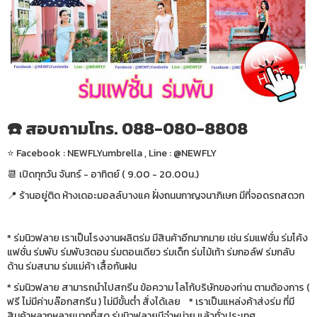
☎️ สอบถามโทร. 088-080-8808
⭐️ Facebook : NEWFLYumbrella , Line : @NEWFLY
📆 เปิดทุกวัน จันทร์ - อาทิตย์ ( 9.00 - 20.00น.)
📍 ร้านอยู่ติด ห้างเดอะมอลล์บางแค ฝั่งถนนกาญจนาภิเษก มีที่จอดรถสดวก
* ร่มนิวฟลาย เราเป็นโรงงานผลิตร่ม มีสินค้าอีกมากมาย เช่น ร่มแฟชั่น ร่มโค้ง
แฟชั่น ร่มพับ ร่มพับ3ตอน ร่มตอนเดียว ร่มเด็ก ร่มไม้เท้า ร่มกอล์ฟ ร่มกลับ
ด้าน ร่มสนาม ร่มแม่ค้า เสื้อกันฝน
* ร่มนิวฟลาย สามารถนำไปสกรีน ข้อความ โลโก้บริษัทของท่าน ตามต้องการ (
ฟรี ไม่มีค่าบล๊อกสกรีน ) ไม่มีขั้นต่ำ สั่งได้เลย * เราเป็นแหล่งค้าส่งร่ม ที่มี
สินค้าหลากหลายมากที่สุด ร่มนิวฟลายมีจำหน่าย แล้วทั่วประเทศ