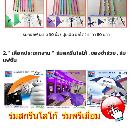
ร่มกอล์ฟ ขนาด 30 นิ้ว ( ปุ่มเปิด ออโต้ ) ราคา 110 บาท
2. " เลือกประเภทงาน " ร่มสกรีนโลโก้ , ของชำร่วย , ร่ม
แฟชั่น