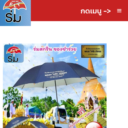
กดเมนู ->