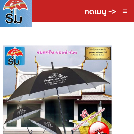
กดเมนู ->