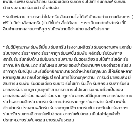
แฟชั่น ร่มพับ ร่มพับ3ตอน ร่มตอนเดียว ร่มเด็ก ร่มไม้เท้า ร่มกอล์ฟ ร่มกลับ
ด้าน ร่มสนาม ร่มแม่ค้า เสื้อกันฝน
* ร่มนิวฟลาย สามารถนำไปสกรีน ข้อความ โลโก้บริษัทของท่าน ตามต้องการ (
ฟรี ไม่มีค่าบล๊อกสกรีน ) ไม่มีขั้นต่ำ สั่งได้เลย * เราเป็นแหล่งค้าส่งร่ม ที่มี
สินค้าหลากหลายมากที่สุด ร่มนิวฟลายมีจำหน่าย แล้วทั่วประเทศ
" ร่มดีมีคุณภาพ ร่มพรีเมี่ยม ร่มสกรีน โรงงานผลิตร่ม ร่มแจกงานศพ แจกร่ม
ร่มขายส่ง ร่มราคาส่ง ร่มราคาถูก ร่มแฟชั่น ร่มพับ ผลิตร่ม ร่มนิวฟลาย
สกรีนร่ม ร่มกลับด้าน ร่มโฆษณา ร่มสนาม ร่มตอนเดียว ร่มไม้เท้า ร่มเด็ก ร่ม
ราคาปลีก ร่มกันแดด ร่มกันฝน ร่มสวย ของชำร่วยงานศพ ของชำร่วย ร่มร่ม
ราคาถูก ร่มญี่ปุ่น และร่มอื่นๆอีกมากมายจัดจำหน่ายร่มทุกชนิด มีให้เลือกหลาก
หลายรูปแบบ ตอบโจทย์ผู้บริโภคในการใช้งานทุกๆด้าน การันตี ขายร่มส่ง มี
สินค้าร่ม ร่มพับ ร่มตอนเดียว ร่มยาว ร่มไม้เท้า ร่มเด็ก ร่มสกรีน รับสกรีนร่ม
ขายส่งร่มราคาถูก คุณลูกค้าสามารถเอาร่มไปแจก ร่มเหมาะที่จะเป็นของ
ขายส่งของชำร่วย ของชำร่วยราคาถูก ร่ม ขายร่มดีมีคุณภาพ ขายร่มส่ง ขาย
ร่ม โรงงานผลิตร่ม ขายร่ม ร่ม ขายส่งร่มราคาถูก ร่มขายส่ง ร่มพับ แฟชั่น
จำหน่ายร่ม โรงงานผลิตร่ม ร่มราคาถูกปลีก ขายร่มกันแดดกันฝน ร่มสวยๆ
ร่มน่ารัก ร่มเกาหลี ขายร่มพับ2ตอน ขายร่มพับ3ตอน เห็นโลโก้ลูกค้าทั่ว
ประเทศ.ขายร่มพับ4ตอน ขายร่มพับ5ตอน