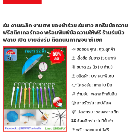
ร่ม งานระลึก งานศพ ของชำร่วย ร่มยาว สกรีนข้อความ
ฟรีสติกเกอร์ทอง พร้อมพิมพ์ข้อความให้ฟรี ร้านร่มนิว
ฟลาย เปิด ขายส่งร่ม ติดถนนกาญจนาภิเษก
📣 ขอขอบคุณ : คุณลูกค้า
⛱ สั่งซื้อ ร่มยาว (50บาท)
🔖 ขนาด 22 นิ้ว ( 8 ก้าน )
⛱ ชนิดผ้า : UV หนาพิเศษ
👉 โครงร่ม : แกน 10 มิล
🔎 ด้ามจับ : พลาสติกกันลื่น
🧐 สายรัดร่ม : เทปล๊อค
🐻 ปลอกร่ม : ซองพลาสติก
🏰 สั่งผลิตร่ม : ไม่มีขั้นต่ำ
⛱ ฟรี : ออกแบบให้ฟรี