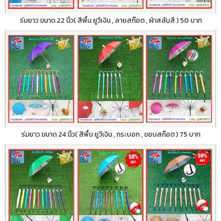
ร่มยาว ขนาด 22 นิ้ว( สีพื้น ยูวีเงิน , ลายสก๊อต , ผ้าสลับสี ) 50 บาท
ร่มยาว ขนาด 24 นิ้ว( สีพื้น ยูวีเงิน , กระบอก , ขอบสก๊อต ) 75 บาท