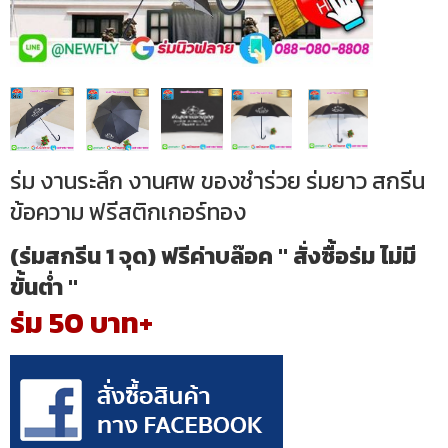
ร่ม งานระลึก งานศพ ของชำร่วย ร่มยาว สกรีน
ข้อความ ฟรีสติกเกอร์ทอง
(ร่มสกรีน 1 จุด) ฟรีค่าบล๊อค " สั่งซื้อร่ม ไม่มี
ขั้นต่ำ "
ร่ม 50 บาท+