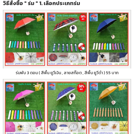
วิธีสั่งซื้อ " ร่ม " 1. เลือกประเภทร่ม
ร่มพับ 3 ตอน ( สีพื้น ยูวีเงิน , ลายสก๊อต , สีพื้น ยูวีดำ ) 55 บาท