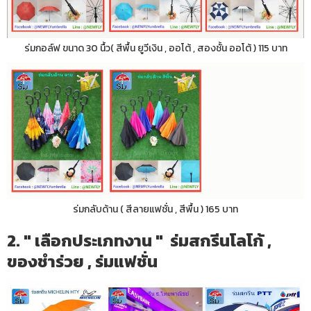
ร่มกอล์ฟ ขนาด 30 นื้ว( สีพื้น ยูวีเงิน , ออโต้ , สองชั้น ออโต้ ) 115 บาท
ร่มกลับด้าน ( สีลายแฟชั่น , สีพื้น ) 165 บาท
2. " เลือกประเภทงาน " ร่มสกรีนโลโก้ ,
ของชำร่วย , ร่มแฟชั่น