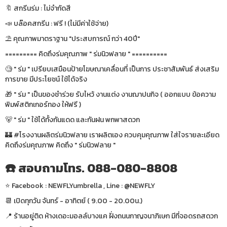
🔖 สกรีนร่ม : ไม่จำกัดสี
📣 บล๊อคสกรีน : ฟรี ! (ไม่มีค่าใช้จ่าย)
⛱ คุณภาพมาตราฐาน "ประสบการณ์ กว่า 40ปี"
========= คิดถึงร่มคุณภาพ " ร่มนิวฟลาย " ==========
🧐 " ร่ม " เปรียบเสมือนป้ายโฆษณาเคลื่อนที่ เป็นการ ประชาสัมพันธ์ ส่งเสริม
การขาย มีประโยชน์ ใช้ได้จริง
🎁 " ร่ม " เป็นของชำร่วย รับไหว้ งานแต่ง งานฌาปนกิจ ( ออกแบบ ข้อความ
พิมพ์สติกเกอร์ทอง ให้ฟรี )
🐻 " ร่ม " ใช้ได้ทั้งกันแดด และกันฝน พกพาสดวก
🏰 #โรงงานผลิตร่มนิวฟลาย เราผลิตเอง ควบคุมคุณภาพ ใส่ใจรายละเอียด
คิดถึงร่มคุณภาพ คิดถึง " ร่มนิวฟลาย "
☎️ สอบถามโทร. 088-080-8808
⭐️ Facebook : NEWFLYumbrella , Line : @NEWFLY
📆 เปิดทุกวัน จันทร์ - อาทิตย์ ( 9.00 - 20.00น.)
📍 ร้านอยู่ติด ห้างเดอะมอลล์บางแค ฝั่งถนนกาญจนาภิเษก มีที่จอดรถสดวก