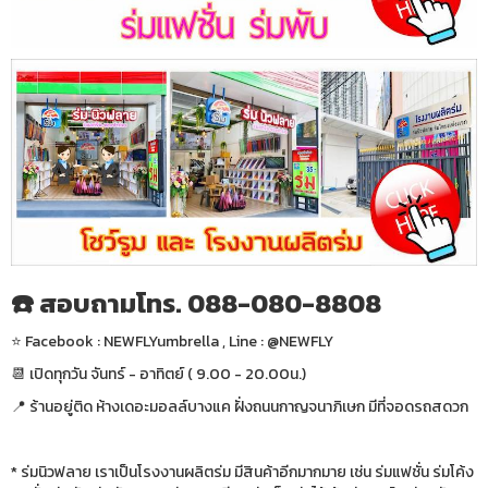
☎️ สอบถามโทร. 088-080-8808
⭐️ Facebook : NEWFLYumbrella , Line : @NEWFLY
📆 เปิดทุกวัน จันทร์ - อาทิตย์ ( 9.00 - 20.00น.)
📍 ร้านอยู่ติด ห้างเดอะมอลล์บางแค ฝั่งถนนกาญจนาภิเษก มีที่จอดรถสดวก
* ร่มนิวฟลาย เราเป็นโรงงานผลิตร่ม มีสินค้าอีกมากมาย เช่น ร่มแฟชั่น ร่มโค้ง