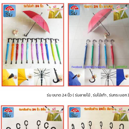
ร่ม ขนาด 24 นิ้ว ( ร่มลายไม้ , ร่มไม้เท้า , ร่มกระบอ