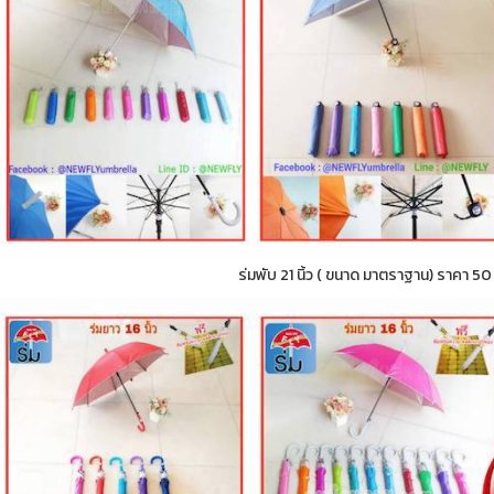
ร่มพับ 21 นิ้ว ( ขนาด มาตราฐาน) ราคา 5