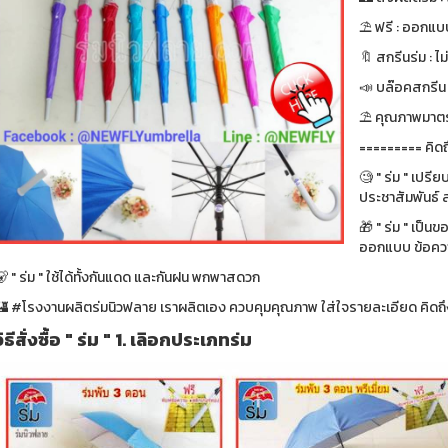
⛱ ฟรี : ออกแบบ
🔖 สกรีนร่ม : ไม
📣 บล๊อคสกรีน : ฟ
⛱ คุณภาพมาตรา
========= คิดถ
🧐 " ร่ม " เปรี
ประชาสัมพันธ์ ส
🎁 " ร่ม " เป็น
ออกแบบ ข้อความ
 " ร่ม " ใช้ได้ทั้งกันแดด และกันฝน พกพาสดวก
🏰 #โรงงานผลิตร่มนิวฟลาย เราผลิตเอง ควบคุมคุณภาพ ใส่ใจรายละเอียด คิดถึง
วิธีสั่งซื้อ " ร่ม " 1. เลิอกประเภทร่ม