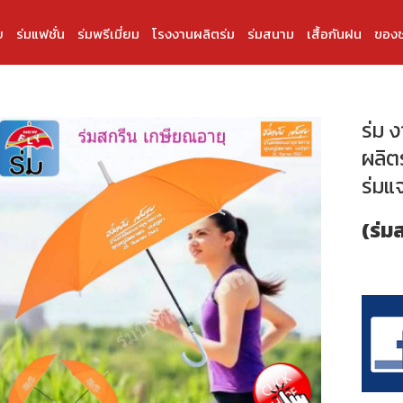
บ
ร่มแฟชั่น
ร่มพรีเมี่ยม
โรงงานผลิตร่ม
ร่มสนาม
เสื้อกันฝน
ของช
ร่ม 
ผลิตร
ร่มแ
(ร่ม