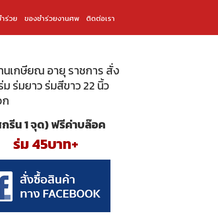
ำร่วย
ของชำร่วยงานศพ
ติดต่อเรา
งานเกษียณ อายุ ราชการ สั่ง
่ม ร่มยาว ร่มสีขาว 22 นิ้ว
จก
สกรีน 1 จุด) ฟรีค่าบล๊อค
ร่ม 45บาท+