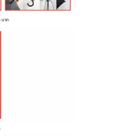
5 บาท
ท