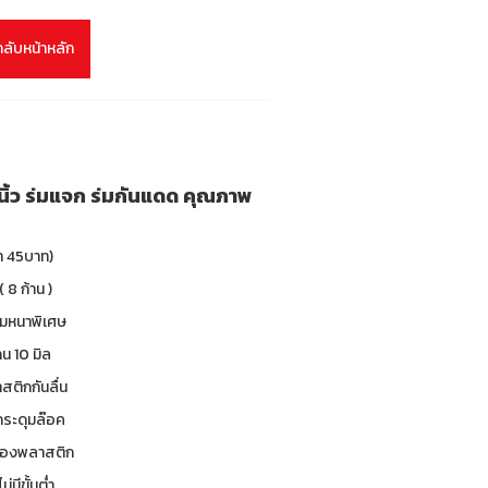
กลับหน้าหลัก
 นิ้ว ร่มแจก ร่มกันแดด คุณภาพ
า 45บาท)
( 8 ก้าน )
ร่มหนาพิเศษ
น 10 มิล
าสติกกันลื่น
 กระดุมล๊อค
ซองพลาสติก
ม่มีขั้นต่ำ