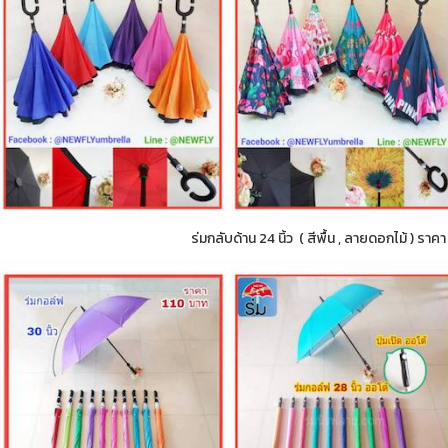
ร่มกลับด้าน 24 นิ้ว ( สีพื้น , ลายดอกไม้ ) ราค