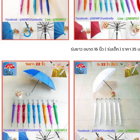
ร่มยาว ขนาด 16 นิ้ว ( ร่มเด็ก ) ราคา 35 