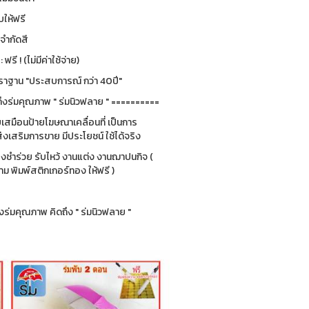
ให้ฟรี
่จำกัดสี
รี ! (ไม่มีค่าใช้จ่าย)
ฐาน "ประสบการณ์ กว่า 40ปี"
ึงร่มคุณภาพ " ร่มนิวฟลาย " ==========
ยบเสมือนป้ายโฆษณาเคลื่อนที่ เป็นการ
่งเสริมการขาย มีประโยชน์ ใช้ได้จริง
ของชำร่วย รับไหว้ งานแต่ง งานฌาปนกิจ (
 พิมพ์สติกเกอร์ทอง ให้ฟรี )
ร่มคุณภาพ คิดถึง " ร่มนิวฟลาย "