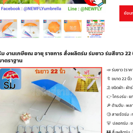
ย้อน
ร่ม งานเกษียณ อายุ ราชการ สั่งผลิตร่ม ร่มยาว ร่มสีขาว 22
มาตราฐาน
📣 ร่มยาว (ราค
🔖 ขนาด 22 นิ้ว 
⛱ ชนิดผ้า : ผ้า
👉 โครงร่ม : แก
🔎 ด้ามจับ : พล
🧐 สายรัดร่ม :
🐻 ปลอกร่ม : 
🏰 สั่งผลิตร่ม : ไ