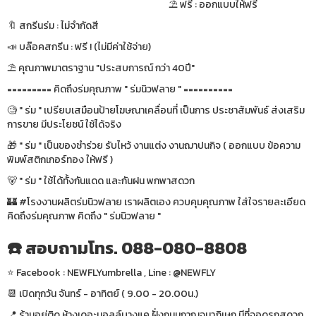
⛱ ฟรี : ออกแบบให้ฟรี
🔖 สกรีนร่ม : ไม่จำกัดสี
📣 บล๊อคสกรีน : ฟรี ! (ไม่มีค่าใช้จ่าย)
⛱ คุณภาพมาตราฐาน "ประสบการณ์ กว่า 40ปี"
========= คิดถึงร่มคุณภาพ " ร่มนิวฟลาย " ==========
🧐 " ร่ม " เปรียบเสมือนป้ายโฆษณาเคลื่อนที่ เป็นการ ประชาสัมพันธ์ ส่งเสริม
การขาย มีประโยชน์ ใช้ได้จริง
🎁 " ร่ม " เป็นของชำร่วย รับไหว้ งานแต่ง งานฌาปนกิจ ( ออกแบบ ข้อความ
พิมพ์สติกเกอร์ทอง ให้ฟรี )
🐻 " ร่ม " ใช้ได้ทั้งกันแดด และกันฝน พกพาสดวก
🏰 #โรงงานผลิตร่มนิวฟลาย เราผลิตเอง ควบคุมคุณภาพ ใส่ใจรายละเอียด
คิดถึงร่มคุณภาพ คิดถึง " ร่มนิวฟลาย "
☎️ สอบถามโทร. 088-080-8808
⭐️ Facebook : NEWFLYumbrella , Line : @NEWFLY
📆 เปิดทุกวัน จันทร์ - อาทิตย์ ( 9.00 - 20.00น.)
📍 ร้านอยู่ติด ห้างเดอะมอลล์บางแค ฝั่งถนนกาญจนาภิเษก มีที่จอดรถสดวก