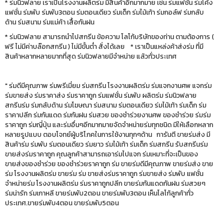
* ร่มนิวฟลาย เราเป็นโรงงานผลิตร่ม มีสินค้าอีกมากมาย เช่น ร่มแฟชั่น ร่มโค้ง
แฟชั่น ร่มพับ ร่มพับ3ตอน ร่มตอนเดียว ร่มเด็ก ร่มไม้เท้า ร่มกอล์ฟ ร่มกลับ
ด้าน ร่มสนาม ร่มแม่ค้า เสื้อกันฝน
* ร่มนิวฟลาย สามารถนำไปสกรีน ข้อความ โลโก้บริษัทของท่าน ตามต้องการ (
ฟรี ไม่มีค่าบล๊อกสกรีน ) ไม่มีขั้นต่ำ สั่งได้เลย * เราเป็นแหล่งค้าส่งร่ม ที่มี
สินค้าหลากหลายมากที่สุด ร่มนิวฟลายมีจำหน่าย แล้วทั่วประเทศ
" ร่มดีมีคุณภาพ ร่มพรีเมี่ยม ร่มสกรีน โรงงานผลิตร่ม ร่มแจกงานศพ แจกร่ม
ร่มขายส่ง ร่มราคาส่ง ร่มราคาถูก ร่มแฟชั่น ร่มพับ ผลิตร่ม ร่มนิวฟลาย
สกรีนร่ม ร่มกลับด้าน ร่มโฆษณา ร่มสนาม ร่มตอนเดียว ร่มไม้เท้า ร่มเด็ก ร่ม
ราคาปลีก ร่มกันแดด ร่มกันฝน ร่มสวย ของชำร่วยงานศพ ของชำร่วย ร่มร่ม
ราคาถูก ร่มญี่ปุ่น และร่มอื่นๆอีกมากมายจัดจำหน่ายร่มทุกชนิด มีให้เลือกหลาก
หลายรูปแบบ ตอบโจทย์ผู้บริโภคในการใช้งานทุกๆด้าน การันตี ขายร่มส่ง มี
สินค้าร่ม ร่มพับ ร่มตอนเดียว ร่มยาว ร่มไม้เท้า ร่มเด็ก ร่มสกรีน รับสกรีนร่ม
ขายส่งร่มราคาถูก คุณลูกค้าสามารถเอาร่มไปแจก ร่มเหมาะที่จะเป็นของ
ขายส่งของชำร่วย ของชำร่วยราคาถูก ร่ม ขายร่มดีมีคุณภาพ ขายร่มส่ง ขาย
ร่ม โรงงานผลิตร่ม ขายร่ม ร่ม ขายส่งร่มราคาถูก ร่มขายส่ง ร่มพับ แฟชั่น
จำหน่ายร่ม โรงงานผลิตร่ม ร่มราคาถูกปลีก ขายร่มกันแดดกันฝน ร่มสวยๆ
ร่มน่ารัก ร่มเกาหลี ขายร่มพับ2ตอน ขายร่มพับ3ตอน เห็นโลโก้ลูกค้าทั่ว
ประเทศ.ขายร่มพับ4ตอน ขายร่มพับ5ตอน