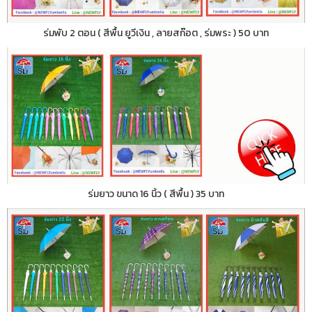
ร่มพับ 2 ตอน ( สีพื้น ยูวีเงิน , ลายสก๊อต , ร่มพระ ) 50 บาท
ร่มยาว ขนาด 16 นิ้ว ( สีพื้น ) 35 บาท