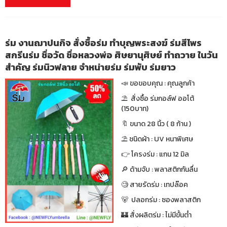
ร่ม งานฌาปนกิจ สั่งซื้อร่ม ทำบุญพระสงฆ์ ร่มสีไพร
สกรีนร่ม ชื่อวัด ชื่อหลวงพ่อ ศิษยานุศิษย์ ทำถวาย ในวัน
สำคัญ ร่มนิวฟลาย จำหน่ายร่ม ร่มพับ ร่มยาว
📣 ขอขอบคุณ : คุณลูกค้า
⛱ สั่งซื้อ ร่มกอล์ฟ ออโต้
(150บาท)
🔖 ขนาด 28 นิ้ว ( 8 ก้าน )
⛱ ชนิดผ้า : UV หนาพิเศษ
👉 โครงร่ม : แกน 12 มิล
🔎 ด้ามจับ : พลาสติกกันลื่น
🧐 สายรัดร่ม : เทปล๊อค
🐻 ปลอกร่ม : ซองพลาสติก
🏰 สั่งผลิตร่ม : ไม่มีขั้นต่ำ