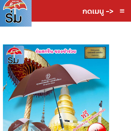
กดเมนู ->