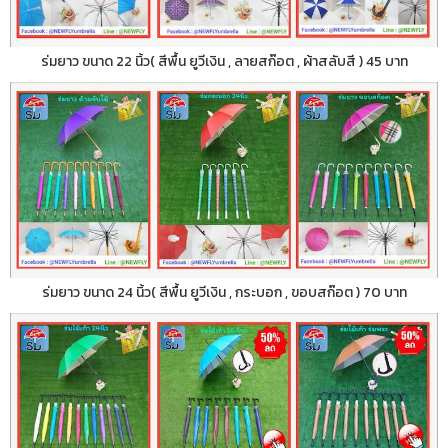
ร่มยาว ขนาด 22 นิ้ว( สีพื้น ยูวีเงิน , ลายสก๊อต , ผ้าสลับสี ) 45 บาท
ร่มยาว ขนาด 24 นิ้ว( สีพื้น ยูวีเงิน , กระบอก , ขอบสก๊อต ) 70 บาท