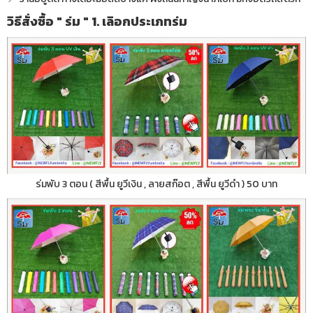
วิธีสั่งซื้อ " ร่ม " 1. เลิอกประเภทร่ม
ร่มพับ 3 ตอน ( สีพื้น ยูวีเงิน , ลายสก๊อต , สีพื้น ยูวีดำ ) 50 บาท