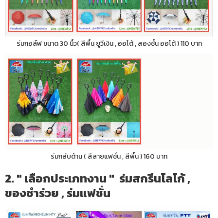
ร่มกอล์ฟ ขนาด 30 นื้ว( สีพื้น ยูวีเงิน , ออโต้ , สองชั้น ออโต้ ) 110 บาท
ร่มกลับด้าน ( สีลายแฟชั่น , สีพื้น ) 160 บาท
2. " เลือกประเภทงาน " ร่มสกรีนโลโก้ ,
ของชำร่วย , ร่มแฟชั่น