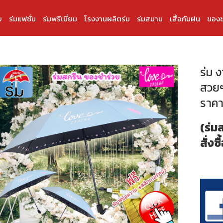
บ
ร่มแฟชั่น
ร่มพรีเมี่ยม
โรงงานผลิตร่ม
ร่มสนาม
เสื้อกันฝน
ของช
ร่ม 
สวยๆ
ราคา
(ร่ม
สั่งซื