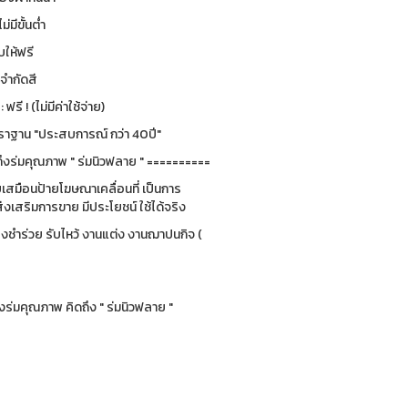
ม่มีขั้นต่ำ
ให้ฟรี
่จำกัดสี
รี ! (ไม่มีค่าใช้จ่าย)
ฐาน "ประสบการณ์ กว่า 40ปี"
ึงร่มคุณภาพ " ร่มนิวฟลาย " ==========
ยบเสมือนป้ายโฆษณาเคลื่อนที่ เป็นการ
่งเสริมการขาย มีประโยชน์ ใช้ได้จริง
ของชำร่วย รับไหว้ งานแต่ง งานฌาปนกิจ (
ร่มคุณภาพ คิดถึง " ร่มนิวฟลาย "