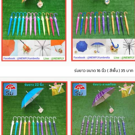
ร่มยาว ขนาด 16 นิ้ว ( สีพื้น ) 35 บาท