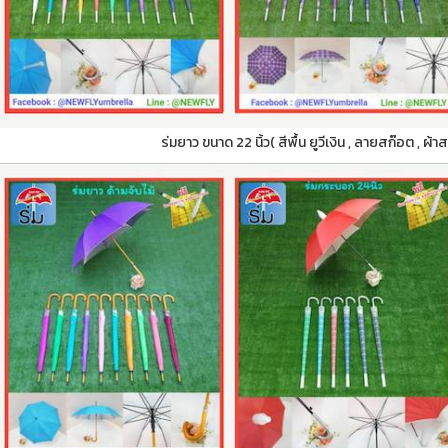
ร่มยาว ขนาด 22 นิ้ว( สีพื้น ยูวีเงิน , ลายสก๊อต , ผ้า