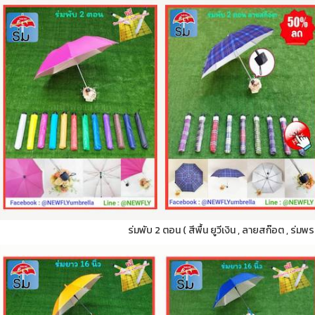
ร่มพับ 2 ตอน ( สีพื้น ยูวีเงิน , ลายสก๊อต , ร่มพ