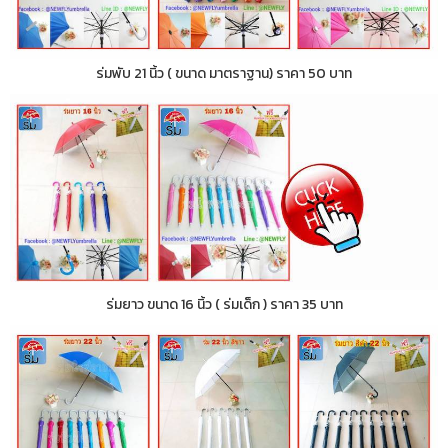
ร่มพับ 21 นิ้ว ( ขนาด มาตราฐาน) ราคา 50 บาท
ร่มยาว ขนาด 16 นิ้ว ( ร่มเด็ก ) ราคา 35 บาท