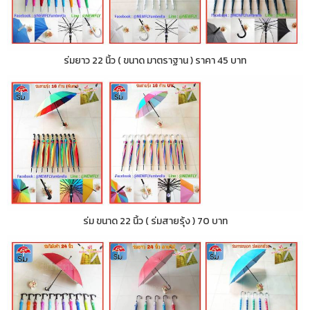
ร่มยาว 22 นิ้ว ( ขนาด มาตราฐาน ) ราคา 45 บาท
ร่ม ขนาด 22 นิ้ว ( ร่มสายรุ้ง ) 70 บาท