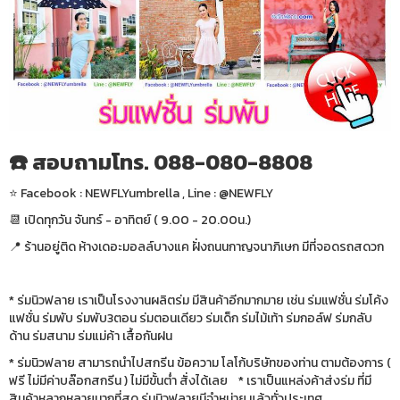
☎️ สอบถามโทร. 088-080-8808
⭐️ Facebook : NEWFLYumbrella , Line : @NEWFLY
📆 เปิดทุกวัน จันทร์ - อาทิตย์ ( 9.00 - 20.00น.)
📍 ร้านอยู่ติด ห้างเดอะมอลล์บางแค ฝั่งถนนกาญจนาภิเษก มีที่จอดรถสดวก
* ร่มนิวฟลาย เราเป็นโรงงานผลิตร่ม มีสินค้าอีกมากมาย เช่น ร่มแฟชั่น ร่มโค้ง
แฟชั่น ร่มพับ ร่มพับ3ตอน ร่มตอนเดียว ร่มเด็ก ร่มไม้เท้า ร่มกอล์ฟ ร่มกลับ
ด้าน ร่มสนาม ร่มแม่ค้า เสื้อกันฝน
* ร่มนิวฟลาย สามารถนำไปสกรีน ข้อความ โลโก้บริษัทของท่าน ตามต้องการ (
ฟรี ไม่มีค่าบล๊อกสกรีน ) ไม่มีขั้นต่ำ สั่งได้เลย * เราเป็นแหล่งค้าส่งร่ม ที่มี
สินค้าหลากหลายมากที่สุด ร่มนิวฟลายมีจำหน่าย แล้วทั่วประเทศ