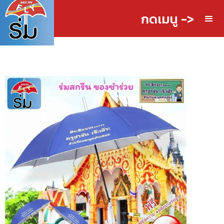
กดเมนู ->