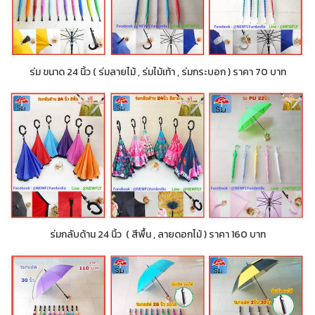
ร่ม ขนาด 24 นิ้ว ( ร่มลายไม้ , ร่มไม้เท้า , ร่มกระบอก ) ราคา 70 บาท
ร่มกลับด้าน 24 นิ้ว ( สีพื้น , ลายดอกไม้ ) ราคา 160 บาท