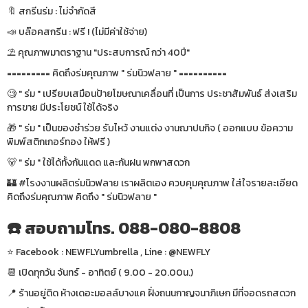
🔖 สกรีนร่ม : ไม่จำกัดสี
📣 บล๊อคสกรีน : ฟรี ! (ไม่มีค่าใช้จ่าย)
⛱ คุณภาพมาตราฐาน "ประสบการณ์ กว่า 40ปี"
========= คิดถึงร่มคุณภาพ " ร่มนิวฟลาย " ==========
🧐 " ร่ม " เปรียบเสมือนป้ายโฆษณาเคลื่อนที่ เป็นการ ประชาสัมพันธ์ ส่งเสริม
การขาย มีประโยชน์ ใช้ได้จริง
🎁 " ร่ม " เป็นของชำร่วย รับไหว้ งานแต่ง งานฌาปนกิจ ( ออกแบบ ข้อความ
พิมพ์สติกเกอร์ทอง ให้ฟรี )
🐻 " ร่ม " ใช้ได้ทั้งกันแดด และกันฝน พกพาสดวก
🏰 #โรงงานผลิตร่มนิวฟลาย เราผลิตเอง ควบคุมคุณภาพ ใส่ใจรายละเอียด
คิดถึงร่มคุณภาพ คิดถึง " ร่มนิวฟลาย "
☎️ สอบถามโทร. 088-080-8808
⭐️ Facebook : NEWFLYumbrella , Line : @NEWFLY
📆 เปิดทุกวัน จันทร์ - อาทิตย์ ( 9.00 - 20.00น.)
📍 ร้านอยู่ติด ห้างเดอะมอลล์บางแค ฝั่งถนนกาญจนาภิเษก มีที่จอดรถสดวก