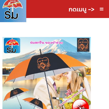
กดเมนู ->