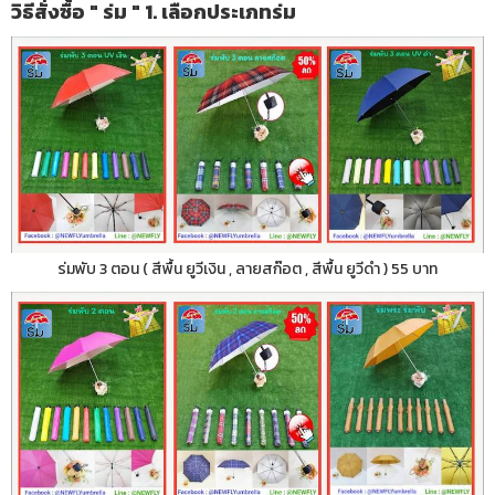
วิธีสั่งซื้อ " ร่ม " 1. เลือกประเภทร่ม
ร่มพับ 3 ตอน ( สีพื้น ยูวีเงิน , ลายสก๊อต , สีพื้น ยูวีดำ ) 55 บาท