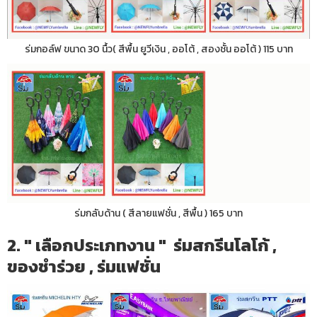
ร่มกอล์ฟ ขนาด 30 นื้ว( สีพื้น ยูวีเงิน , ออโต้ , สองชั้น ออโต้ ) 115 บาท
ร่มกลับด้าน ( สีลายแฟชั่น , สีพื้น ) 165 บาท
2. " เลือกประเภทงาน " ร่มสกรีนโลโก้ ,
ของชำร่วย , ร่มแฟชั่น