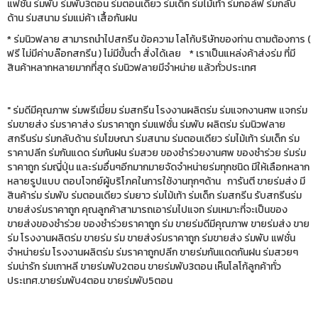
แฟชั่น ร่มพับ ร่มพับ3ตอน ร่มตอนเดียว ร่มเด็ก ร่มไม้เท้า ร่มกอล์ฟ ร่มกลับ
ด้าน ร่มสนาม ร่มแม่ค้า เสื้อกันฝน
* ร่มนิวฟลาย สามารถนำไปสกรีน ข้อความ โลโก้บริษัทของท่าน ตามต้องการ (
ฟรี ไม่มีค่าบล๊อกสกรีน ) ไม่มีขั้นต่ำ สั่งได้เลย * เราเป็นแหล่งค้าส่งร่ม ที่มี
สินค้าหลากหลายมากที่สุด ร่มนิวฟลายมีจำหน่าย แล้วทั่วประเทศ
" ร่มดีมีคุณภาพ ร่มพรีเมี่ยม ร่มสกรีน โรงงานผลิตร่ม ร่มแจกงานศพ แจกร่ม
ร่มขายส่ง ร่มราคาส่ง ร่มราคาถูก ร่มแฟชั่น ร่มพับ ผลิตร่ม ร่มนิวฟลาย
สกรีนร่ม ร่มกลับด้าน ร่มโฆษณา ร่มสนาม ร่มตอนเดียว ร่มไม้เท้า ร่มเด็ก ร่ม
ราคาปลีก ร่มกันแดด ร่มกันฝน ร่มสวย ของชำร่วยงานศพ ของชำร่วย ร่มร่ม
ราคาถูก ร่มญี่ปุ่น และร่มอื่นๆอีกมากมายจัดจำหน่ายร่มทุกชนิด มีให้เลือกหลาก
หลายรูปแบบ ตอบโจทย์ผู้บริโภคในการใช้งานทุกๆด้าน การันตี ขายร่มส่ง มี
สินค้าร่ม ร่มพับ ร่มตอนเดียว ร่มยาว ร่มไม้เท้า ร่มเด็ก ร่มสกรีน รับสกรีนร่ม
ขายส่งร่มราคาถูก คุณลูกค้าสามารถเอาร่มไปแจก ร่มเหมาะที่จะเป็นของ
ขายส่งของชำร่วย ของชำร่วยราคาถูก ร่ม ขายร่มดีมีคุณภาพ ขายร่มส่ง ขาย
ร่ม โรงงานผลิตร่ม ขายร่ม ร่ม ขายส่งร่มราคาถูก ร่มขายส่ง ร่มพับ แฟชั่น
จำหน่ายร่ม โรงงานผลิตร่ม ร่มราคาถูกปลีก ขายร่มกันแดดกันฝน ร่มสวยๆ
ร่มน่ารัก ร่มเกาหลี ขายร่มพับ2ตอน ขายร่มพับ3ตอน เห็นโลโก้ลูกค้าทั่ว
ประเทศ.ขายร่มพับ4ตอน ขายร่มพับ5ตอน