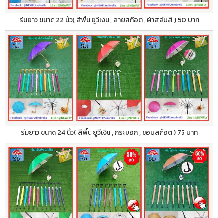
ร่มยาว ขนาด 22 นิ้ว( สีพื้น ยูวีเงิน , ลายสก๊อต , ผ้าสลับสี ) 50 บาท
ร่มยาว ขนาด 24 นิ้ว( สีพื้น ยูวีเงิน , กระบอก , ขอบสก๊อต ) 75 บาท