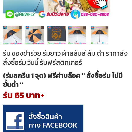
ร่ม ของชำร่วย ร่มยาว ผ้าสลับสี ส้ม ดำ ราคาส่ง
สั่งซื้อร่ม วันนี้ รับฟรีสติกเกอร์
(ร่มสกรีน 1 จุด) ฟรีค่าบล๊อค " สั่งซื้อร่ม ไม่มี
ขั้นต่ำ "
ร่ม 65 บาท+