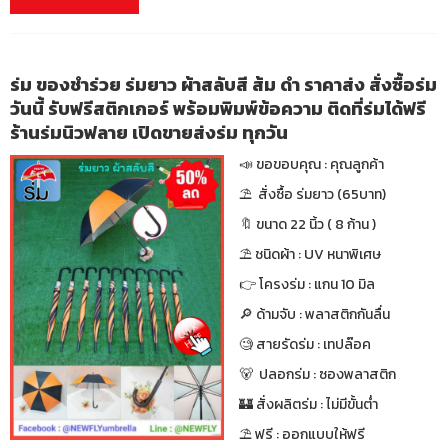
ร่ม ของชำร่วย ร่มยาว ผ้าสลับสี ส้ม ดำ ราคาส่ง สั่งซื้อร่ม
วันนี้ รับฟรีสติกเกอร์ พร้อมพิมพ์ข้อความ ติดที่ร่มได้ฟรี
ร้านร่มนิวฟลาย เปิดขายส่งร่ม ทุกวัน
📣 ขอขอบคุณ : คุณลูกค้า
⛱ สั่งซื้อ ร่มยาว (65บาท)
🔖 ขนาด 22 นิ้ว ( 8 ก้าน )
⛱ ชนิดผ้า : UV หนาพิเศษ
👉 โครงร่ม : แกน 10 มิล
🔎 ด้ามจับ : พลาสติกกันลื่น
🧐 สายรัดร่ม : เทปล๊อค
🐻 ปลอกร่ม : ซองพลาสติก
🏰 สั่งผลิตร่ม : ไม่มีขั้นต่ำ
⛱ ฟรี : ออกแบบให้ฟรี