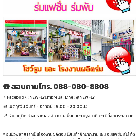
☎️ สอบถามโทร. 088-080-8808
⭐️ Facebook : NEWFLYumbrella , Line : @NEWFLY
📆 เปิดทุกวัน จันทร์ - อาทิตย์ ( 9.00 - 20.00น.)
📍 ร้านอยู่ติด ห้างเดอะมอลล์บางแค ฝั่งถนนกาญจนาภิเษก มีที่จอดรถสดวก
* ร่มนิวฟลาย เราเป็นโรงงานผลิตร่ม มีสินค้าอีกมากมาย เช่น ร่มแฟชั่น ร่มโค้ง