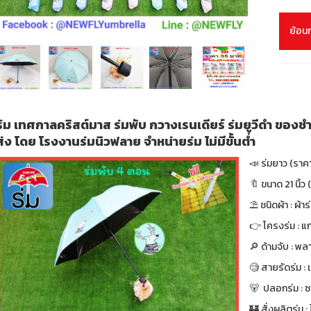
ย้อน
ร่ม เทศกาลคริสต์มาส ร่มพับ กวางเรนเดียร์ ร่มยูวีดำ ของชำร
ส่ง โดย โรงงานร่มนิวฟลาย จำหน่ายร่ม ไม่มีขั้นต่ำ
📣 ร่มยาว (ราค
🔖 ขนาด 21 นิ้ว (
⛱ ชนิดผ้า : ผ้า
👉 โครงร่ม : แ
🔎 ด้ามจับ : พล
🧐 สายรัดร่ม :
🐻 ปลอกร่ม : ซ
🏰 สั่งผลิตร่ม : ไ