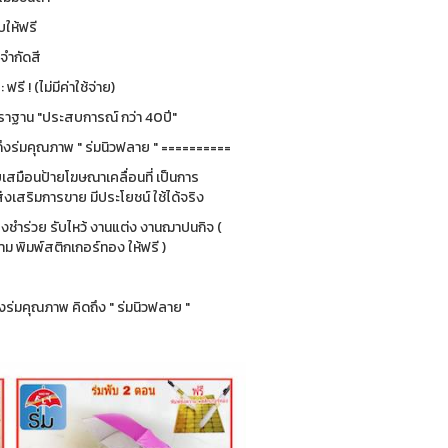
ให้ฟรี
่จำกัดสี
รี ! (ไม่มีค่าใช้จ่าย)
ฐาน "ประสบการณ์ กว่า 40ปี"
ึงร่มคุณภาพ " ร่มนิวฟลาย " ==========
ยบเสมือนป้ายโฆษณาเคลื่อนที่ เป็นการ
่งเสริมการขาย มีประโยชน์ ใช้ได้จริง
ของชำร่วย รับไหว้ งานแต่ง งานฌาปนกิจ (
 พิมพ์สติกเกอร์ทอง ให้ฟรี )
ร่มคุณภาพ คิดถึง " ร่มนิวฟลาย "