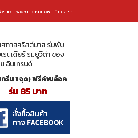
ำร่วย
ของชำร่วยงานศพ
ติดต่อเรา
เทศกาลคริสต์มาส ร่มพับ
เรนเดียร์ ร่มยูวีดำ ของ
วย อินเทรนด์
สกรีน 1 จุด) ฟรีค่าบล๊อค
ร่ม 85 บาท