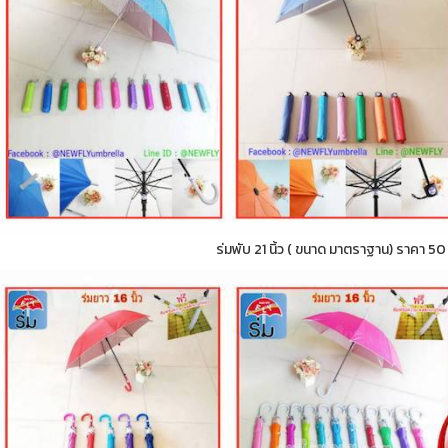
ร่มพับ 21 นิ้ว ( ขนาด มาตราฐาน) ราคา 5