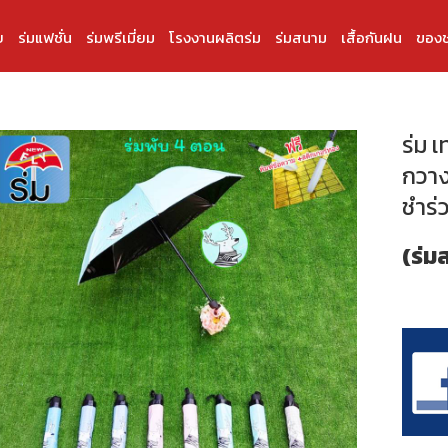
บ
ร่มแฟชั่น
ร่มพรีเมี่ยม
โรงงานผลิตร่ม
ร่มสนาม
เสื้อกันฝน
ของช
ร่ม 
กวาง
ชำร่
(ร่ม