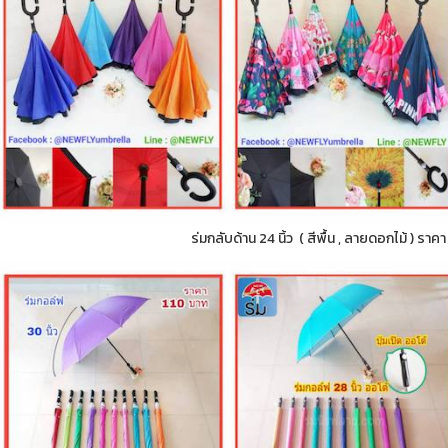
ร่มกลับด้าน 24 นิ้ว ( สีพื้น , ลายดอกไม้ ) ราค