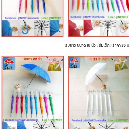
ร่มยาว ขนาด 16 นิ้ว ( ร่มเด็ก ) ราคา 35 