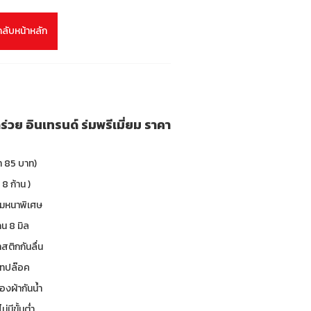
กลับหน้าหลัก
่วย อินเทรนด์ ร่มพรีเมี่ยม ราคา
า 85 บาท)
 8 ก้าน )
ร่มหนาพิเศษ
กน 8 มิล
าสติกกันลื่น
 เทปล๊อค
องผ้ากันน้ำ
ม่มีขั้นต่ำ