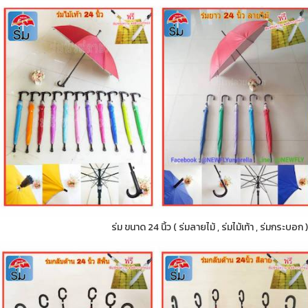
ร่ม ขนาด 24 นิ้ว ( ร่มลายไม้ , ร่มไม้เท้า , ร่มกระบอ