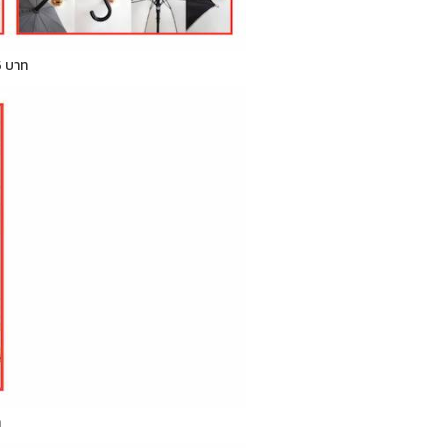
5 บาท
ท