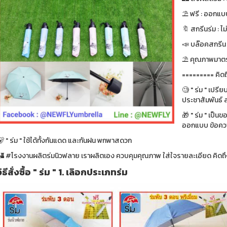
⛱ ฟรี : ออกแบบ
🔖 สกรีนร่ม : ไม
📣 บล๊อคสกรีน : ฟ
⛱ คุณภาพมาตรา
========= คิดถ
🧐 " ร่ม " เปรี
ประชาสัมพันธ์ ส
🎁 " ร่ม " เป็น
ออกแบบ ข้อความ
 " ร่ม " ใช้ได้ทั้งกันแดด และกันฝน พกพาสดวก
🏰 #โรงงานผลิตร่มนิวฟลาย เราผลิตเอง ควบคุมคุณภาพ ใส่ใจรายละเอียด คิดถึง
วิธีสั่งซื้อ " ร่ม " 1. เลิอกประเภทร่ม