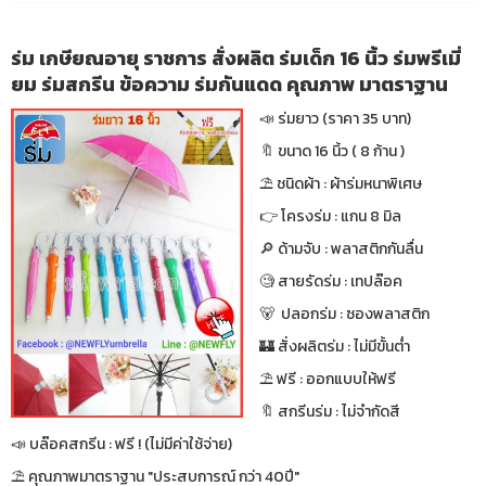
ร่ม เกษียณอายุ ราชการ สั่งผลิต ร่มเด็ก 16 นิ้ว ร่มพรีเมี่
ยม ร่มสกรีน ข้อความ ร่มกันแดด คุณภาพ มาตราฐาน
📣 ร่มยาว (ราคา 35 บาท)
🔖 ขนาด 16 นิ้ว ( 8 ก้าน )
⛱ ชนิดผ้า : ผ้าร่มหนาพิเศษ
👉 โครงร่ม : แกน 8 มิล
🔎 ด้ามจับ : พลาสติกกันลื่น
🧐 สายรัดร่ม : เทปล๊อค
🐻 ปลอกร่ม : ซองพลาสติก
🏰 สั่งผลิตร่ม : ไม่มีขั้นต่ำ
⛱ ฟรี : ออกแบบให้ฟรี
🔖 สกรีนร่ม : ไม่จำกัดสี
📣 บล๊อคสกรีน : ฟรี ! (ไม่มีค่าใช้จ่าย)
⛱ คุณภาพมาตราฐาน "ประสบการณ์ กว่า 40ปี"