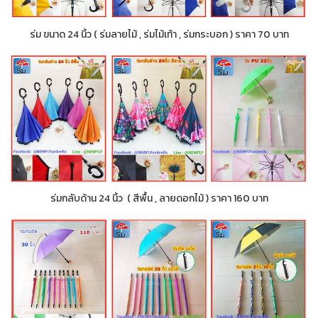
ร่ม ขนาด 24 นิ้ว ( ร่มลายไม้ , ร่มไม้เท้า , ร่มกระบอก ) ราคา 70 บาท
ร่มกลับด้าน 24 นิ้ว ( สีพื้น , ลายดอกไม้ ) ราคา 160 บาท