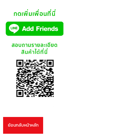
ย้อนกลับหน้าหลัก