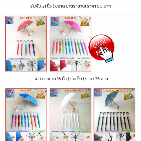
ร่มพับ 21 นิ้ว ( ขนาด มาตราฐาน) ราคา 50 บาท
ร่มยาว ขนาด 16 นิ้ว ( ร่มเด็ก ) ราคา 35 บาท