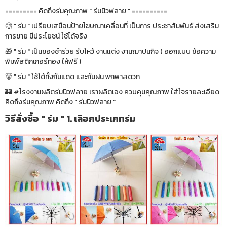
========= คิดถึงร่มคุณภาพ " ร่มนิวฟลาย " ==========
🧐 " ร่ม " เปรียบเสมือนป้ายโฆษณาเคลื่อนที่ เป็นการ ประชาสัมพันธ์ ส่งเสริม
การขาย มีประโยชน์ ใช้ได้จริง
🎁 " ร่ม " เป็นของชำร่วย รับไหว้ งานแต่ง งานฌาปนกิจ ( ออกแบบ ข้อความ
พิมพ์สติกเกอร์ทอง ให้ฟรี )
🐻 " ร่ม " ใช้ได้ทั้งกันแดด และกันฝน พกพาสดวก
🏰 #โรงงานผลิตร่มนิวฟลาย เราผลิตเอง ควบคุมคุณภาพ ใส่ใจรายละเอียด
คิดถึงร่มคุณภาพ คิดถึง " ร่มนิวฟลาย "
วิธีสั่งซื้อ " ร่ม " 1. เลิอกประเภทร่ม