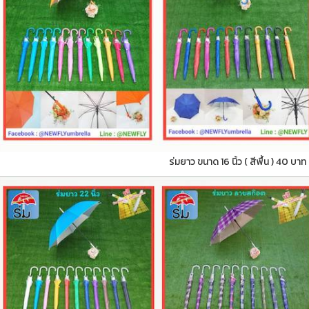
ร่มยาว ขนาด 16 นิ้ว ( สีพื้น ) 40 บาท