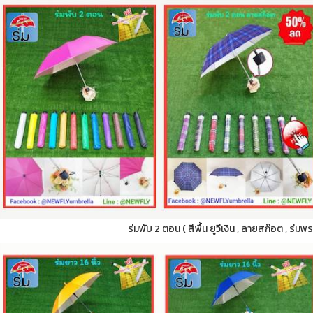
ร่มพับ 2 ตอน ( สีพื้น ยูวีเงิน , ลายสก๊อต , ร่มพ