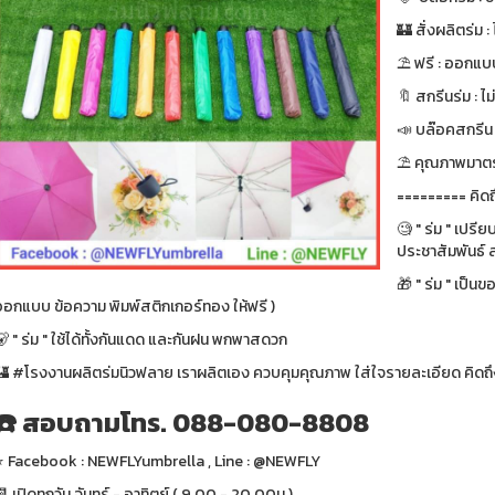
🏰 สั่งผลิตร่ม : ไ
⛱ ฟรี : ออกแบบ
🔖 สกรีนร่ม : ไม
📣 บล๊อคสกรีน : ฟ
⛱ คุณภาพมาตรา
========= คิดถ
🧐 " ร่ม " เปรี
ประชาสัมพันธ์ ส
🎁 " ร่ม " เป็น
ออกแบบ ข้อความ พิมพ์สติกเกอร์ทอง ให้ฟรี )
 " ร่ม " ใช้ได้ทั้งกันแดด และกันฝน พกพาสดวก
🏰 #โรงงานผลิตร่มนิวฟลาย เราผลิตเอง ควบคุมคุณภาพ ใส่ใจรายละเอียด คิดถึง
☎️ สอบถามโทร. 088-080-8808
⭐️ Facebook : NEWFLYumbrella , Line : @NEWFLY
 เปิดทุกวัน จันทร์ - อาทิตย์ ( 9.00 - 20.00น.)