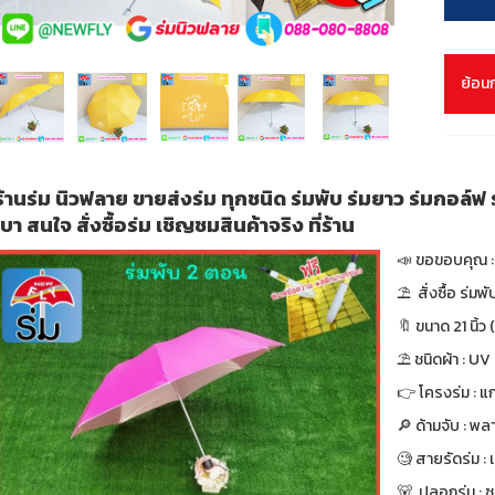
ย้อน
ร้านร่ม นิวฟลาย ขายส่งร่ม ทุกชนิด ร่มพับ ร่มยาว ร่มกอล์ฟ ร่
เบา สนใจ สั่งซื้อร่ม เชิญชมสินค้าจริง ที่ร้าน
📣 ขอขอบคุณ : 
⛱ สั่งซื้อ ร่มพ
🔖 ขนาด 21 นิ้ว (
⛱ ชนิดผ้า : UV
👉 โครงร่ม : แก
🔎 ด้ามจับ : พล
🧐 สายรัดร่ม :
🐻 ปลอกร่ม : ซ