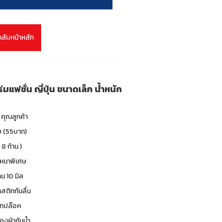
กลับหน้าหลัก
มแฟชั่น ญี่ปุ่น ขนาดเล็ก น้ำหนัก
คุณลูกค้า
ับ (55บาท)
 8 ก้าน )
 หนาพิเศษ
น 10 มิล
าสติกกันลื่น
 เทปล๊อค
องผ้ากันน้ำ