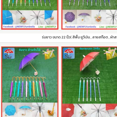
ร่มยาว ขนาด 22 นิ้ว( สีพื้น ยูวีเงิน , ลายสก๊อต , ผ้า