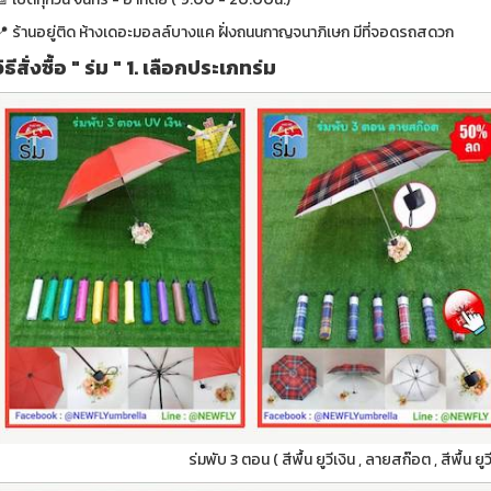
📍 ร้านอยู่ติด ห้างเดอะมอลล์บางแค ฝั่งถนนกาญจนาภิเษก มีที่จอดรถสดวก
วิธีสั่งซื้อ " ร่ม " 1. เลือกประเภทร่ม
ร่มพับ 3 ตอน ( สีพื้น ยูวีเงิน , ลายสก๊อต , สีพื้น ย