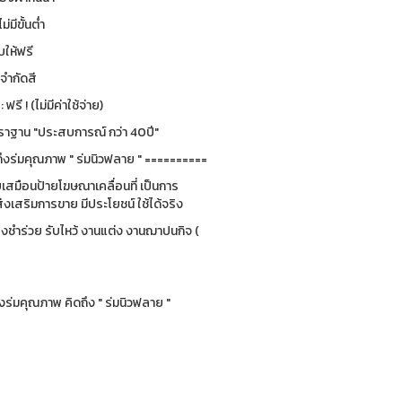
ม่มีขั้นต่ำ
ให้ฟรี
่จำกัดสี
รี ! (ไม่มีค่าใช้จ่าย)
ฐาน "ประสบการณ์ กว่า 40ปี"
ึงร่มคุณภาพ " ร่มนิวฟลาย " ==========
ยบเสมือนป้ายโฆษณาเคลื่อนที่ เป็นการ
่งเสริมการขาย มีประโยชน์ ใช้ได้จริง
ของชำร่วย รับไหว้ งานแต่ง งานฌาปนกิจ (
ร่มคุณภาพ คิดถึง " ร่มนิวฟลาย "