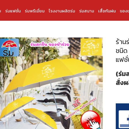
บ
ร่มแฟชั่น
ร่มพรีเมี่ยม
โรงงานผลิตร่ม
ร่มสนาม
เสื้อกันฝน
ของช
ร้าน
ชนิด
แฟชั่
(ร่ม
สั่งผ