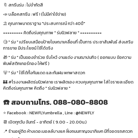
🔖 สกรีนร่ม : ไม่จำกัดสี
📣 บล๊อคสกรีน : ฟรี ! (ไม่มีค่าใช้จ่าย)
⛱ คุณภาพมาตราฐาน "ประสบการณ์ กว่า 40ปี"
========= คิดถึงร่มคุณภาพ " ร่มนิวฟลาย " ==========
🧐 " ร่ม " เปรียบเสมือนป้ายโฆษณาเคลื่อนที่ เป็นการ ประชาสัมพันธ์ ส่งเสริม
การขาย มีประโยชน์ ใช้ได้จริง
🎁 " ร่ม " เป็นของชำร่วย รับไหว้ งานแต่ง งานฌาปนกิจ ( ออกแบบ ข้อความ
พิมพ์สติกเกอร์ทอง ให้ฟรี )
🐻 " ร่ม " ใช้ได้ทั้งกันแดด และกันฝน พกพาสดวก
🏰 #โรงงานผลิตร่มนิวฟลาย เราผลิตเอง ควบคุมคุณภาพ ใส่ใจรายละเอียด
คิดถึงร่มคุณภาพ คิดถึง " ร่มนิวฟลาย "
☎️ สอบถามโทร. 088-080-8808
⭐️ Facebook : NEWFLYumbrella , Line : @NEWFLY
📆 เปิดทุกวัน จันทร์ - อาทิตย์ ( 9.00 - 20.00น.)
📍 ร้านอยู่ติด ห้างเดอะมอลล์บางแค ฝั่งถนนกาญจนาภิเษก มีที่จอดรถสดวก