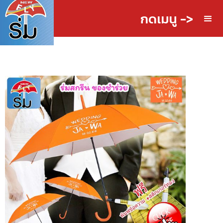
กดเมนู ->