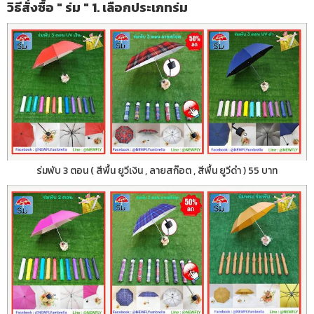
วิธีสั่งซื้อ " ร่ม " 1. เลือกประเภทร่ม
ร่มพับ 3 ตอน ( สีพื้น ยูวีเงิน , ลายสก๊อต , สีพื้น ยูวีดำ ) 55 บาท