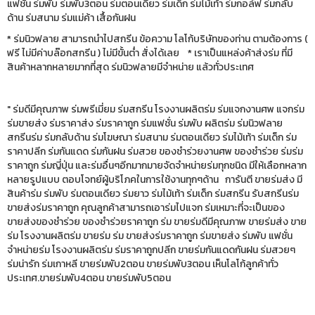
แฟชั่น ร่มพับ ร่มพับ3ตอน ร่มตอนเดียว ร่มเด็ก ร่มไม้เท้า ร่มกอล์ฟ ร่มกลับ
ด้าน ร่มสนาม ร่มแม่ค้า เสื้อกันฝน
* ร่มนิวฟลาย สามารถนำไปสกรีน ข้อความ โลโก้บริษัทของท่าน ตามต้องการ (
ฟรี ไม่มีค่าบล๊อกสกรีน ) ไม่มีขั้นต่ำ สั่งได้เลย * เราเป็นแหล่งค้าส่งร่ม ที่มี
สินค้าหลากหลายมากที่สุด ร่มนิวฟลายมีจำหน่าย แล้วทั่วประเทศ
" ร่มดีมีคุณภาพ ร่มพรีเมี่ยม ร่มสกรีน โรงงานผลิตร่ม ร่มแจกงานศพ แจกร่ม
ร่มขายส่ง ร่มราคาส่ง ร่มราคาถูก ร่มแฟชั่น ร่มพับ ผลิตร่ม ร่มนิวฟลาย
สกรีนร่ม ร่มกลับด้าน ร่มโฆษณา ร่มสนาม ร่มตอนเดียว ร่มไม้เท้า ร่มเด็ก ร่ม
ราคาปลีก ร่มกันแดด ร่มกันฝน ร่มสวย ของชำร่วยงานศพ ของชำร่วย ร่มร่ม
ราคาถูก ร่มญี่ปุ่น และร่มอื่นๆอีกมากมายจัดจำหน่ายร่มทุกชนิด มีให้เลือกหลาก
หลายรูปแบบ ตอบโจทย์ผู้บริโภคในการใช้งานทุกๆด้าน การันตี ขายร่มส่ง มี
สินค้าร่ม ร่มพับ ร่มตอนเดียว ร่มยาว ร่มไม้เท้า ร่มเด็ก ร่มสกรีน รับสกรีนร่ม
ขายส่งร่มราคาถูก คุณลูกค้าสามารถเอาร่มไปแจก ร่มเหมาะที่จะเป็นของ
ขายส่งของชำร่วย ของชำร่วยราคาถูก ร่ม ขายร่มดีมีคุณภาพ ขายร่มส่ง ขาย
ร่ม โรงงานผลิตร่ม ขายร่ม ร่ม ขายส่งร่มราคาถูก ร่มขายส่ง ร่มพับ แฟชั่น
จำหน่ายร่ม โรงงานผลิตร่ม ร่มราคาถูกปลีก ขายร่มกันแดดกันฝน ร่มสวยๆ
ร่มน่ารัก ร่มเกาหลี ขายร่มพับ2ตอน ขายร่มพับ3ตอน เห็นโลโก้ลูกค้าทั่ว
ประเทศ.ขายร่มพับ4ตอน ขายร่มพับ5ตอน