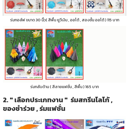
ร่มกอล์ฟ ขนาด 30 นื้ว( สีพื้น ยูวีเงิน , ออโต้ , สองชั้น ออโต้ ) 115 บาท
ร่มกลับด้าน ( สีลายแฟชั่น , สีพื้น ) 165 บาท
2. " เลือกประเภทงาน " ร่มสกรีนโลโก้ ,
ของชำร่วย , ร่มแฟชั่น