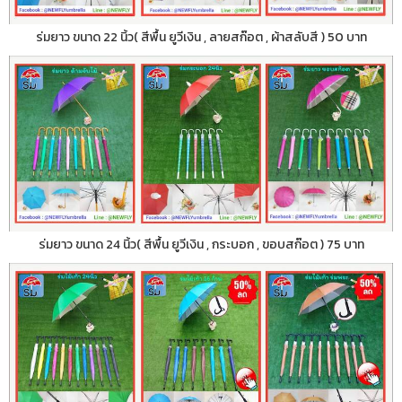
ร่มยาว ขนาด 22 นิ้ว( สีพื้น ยูวีเงิน , ลายสก๊อต , ผ้าสลับสี ) 50 บาท
ร่มยาว ขนาด 24 นิ้ว( สีพื้น ยูวีเงิน , กระบอก , ขอบสก๊อต ) 75 บาท