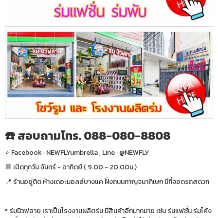
☎️ สอบถามโทร. 088-080-8808
⭐️ Facebook : NEWFLYumbrella , Line : @NEWFLY
📆 เปิดทุกวัน จันทร์ - อาทิตย์ ( 9.00 - 20.00น.)
📍 ร้านอยู่ติด ห้างเดอะมอลล์บางแค ฝั่งถนนกาญจนาภิเษก มีที่จอดรถสดวก
* ร่มนิวฟลาย เราเป็นโรงงานผลิตร่ม มีสินค้าอีกมากมาย เช่น ร่มแฟชั่น ร่มโค้ง