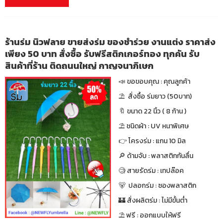
ร้านร่ม นิวฟลาย ขายส่งร่ม ของชำร่วย งานแต่ง ราคาส่ง
เพียง 50 บาท สั่งซื้อ รับฟรีสติกเกอร์ทอง ทุกคัน รับ
สินค้าที่ร้าน ติดถนนใหญ่ กาญจนาภิเษก
📣 ขอขอบคุณ : คุณลูกค้า
⛱ สั่งซื้อ ร่มยาว (50บาท)
🔖 ขนาด 22 นิ้ว ( 8 ก้าน )
⛱ ชนิดผ้า : UV หนาพิเศษ
👉 โครงร่ม : แกน 10 มิล
🔎 ด้ามจับ : พลาสติกกันลื่น
🧐 สายรัดร่ม : เทปล๊อค
🐻 ปลอกร่ม : ซองพลาสติก
🏰 สั่งผลิตร่ม : ไม่มีขั้นต่ำ
⛱ ฟรี : ออกแบบให้ฟรี