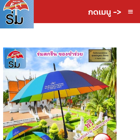
กดเมนู ->