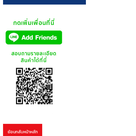
ย้อนกลับหน้าหลัก