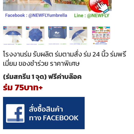
โรงงานร่ม รับผลิต ร่มตามสั่ง ร่ม 24 นิ้ว ร่มพรี
เมี่ยม ของชำร่วย ราคาพิเศษ
(ร่มสกรีน 1 จุด) ฟรีค่าบล๊อค
ร่ม 75บาท+