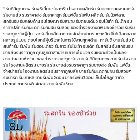
" ร่มดีมีคุณภาพ ร่มพรีเมี่ยม ร่มสกรีน โรงงานผลิตร่ม ร่มแจกงานศพ แจกร่ม
ร่มขายส่ง ร่มราคาส่ง ร่มราคาถูก ร่มแฟชั่น ร่มพับ ผลิตร่ม ร่มนิวฟลาย
สกรีนร่ม ร่มกลับด้าน ร่มโฆษณา ร่มสนาม ร่มตอนเดียว ร่มไม้เท้า ร่มเด็ก ร่ม
ราคาปลีก ร่มกันแดด ร่มกันฝน ร่มสวย ของชำร่วยงานศพ ของชำร่วย ร่มร่ม
ราคาถูก ร่มญี่ปุ่น และร่มอื่นๆอีกมากมายจัดจำหน่ายร่มทุกชนิด มีให้เลือกหลาก
หลายรูปแบบ ตอบโจทย์ผู้บริโภคในการใช้งานทุกๆด้าน การันตี ขายร่มส่ง มี
สินค้าร่ม ร่มพับ ร่มตอนเดียว ร่มยาว ร่มไม้เท้า ร่มเด็ก ร่มสกรีน รับสกรีนร่ม
ขายส่งร่มราคาถูก คุณลูกค้าสามารถเอาร่มไปแจก ร่มเหมาะที่จะเป็นของ
ขายส่งของชำร่วย ของชำร่วยราคาถูก ร่ม ขายร่มดีมีคุณภาพ ขายร่มส่ง ขาย
ร่ม โรงงานผลิตร่ม ขายร่ม ร่ม ขายส่งร่มราคาถูก ร่มขายส่ง ร่มพับ แฟชั่น
จำหน่ายร่ม โรงงานผลิตร่ม ร่มราคาถูกปลีก ขายร่มกันแดดกันฝน ร่มสวยๆ
ร่มน่ารัก ร่มเกาหลี ขายร่มพับ2ตอน ขายร่มพับ3ตอน เห็นโลโก้ลูกค้าทั่ว
ประเทศ.ขายร่มพับ4ตอน ขายร่มพับ5ตอ