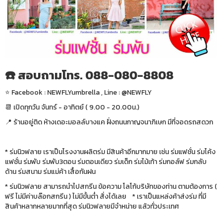
☎️ สอบถามโทร. 088-080-8808
⭐️ Facebook : NEWFLYumbrella , Line : @NEWFLY
📆 เปิดทุกวัน จันทร์ - อาทิตย์ ( 9.00 - 20.00น.)
📍 ร้านอยู่ติด ห้างเดอะมอลล์บางแค ฝั่งถนนกาญจนาภิเษก มีที่จอดรถสดวก
* ร่มนิวฟลาย เราเป็นโรงงานผลิตร่ม มีสินค้าอีกมากมาย เช่น ร่มแฟชั่น ร่มโค้ง
แฟชั่น ร่มพับ ร่มพับ3ตอน ร่มตอนเดียว ร่มเด็ก ร่มไม้เท้า ร่มกอล์ฟ ร่มกลับ
ด้าน ร่มสนาม ร่มแม่ค้า เสื้อกันฝน
* ร่มนิวฟลาย สามารถนำไปสกรีน ข้อความ โลโก้บริษัทของท่าน ตามต้องการ (
ฟรี ไม่มีค่าบล๊อกสกรีน ) ไม่มีขั้นต่ำ สั่งได้เลย * เราเป็นแหล่งค้าส่งร่ม ที่มี
สินค้าหลากหลายมากที่สุด ร่มนิวฟลายมีจำหน่าย แล้วทั่วประเทศ