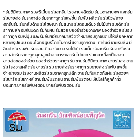
" ร่มดีมีคุณภาพ ร่มพรีเมี่ยม ร่มสกรีน โรงงานผลิตร่ม ร่มแจกงานศพ แจกร่ม
ร่มขายส่ง ร่มราคาส่ง ร่มราคาถูก ร่มแฟชั่น ร่มพับ ผลิตร่ม ร่มนิวฟลาย
สกรีนร่ม ร่มกลับด้าน ร่มโฆษณา ร่มสนาม ร่มตอนเดียว ร่มไม้เท้า ร่มเด็ก ร่ม
ราคาปลีก ร่มกันแดด ร่มกันฝน ร่มสวย ของชำร่วยงานศพ ของชำร่วย ร่มร่ม
ราคาถูก ร่มญี่ปุ่น และร่มอื่นๆอีกมากมายจัดจำหน่ายร่มทุกชนิด มีให้เลือกหลาก
หลายรูปแบบ ตอบโจทย์ผู้บริโภคในการใช้งานทุกๆด้าน การันตี ขายร่มส่ง มี
สินค้าร่ม ร่มพับ ร่มตอนเดียว ร่มยาว ร่มไม้เท้า ร่มเด็ก ร่มสกรีน รับสกรีนร่ม
ขายส่งร่มราคาถูก คุณลูกค้าสามารถเอาร่มไปแจก ร่มเหมาะที่จะเป็นของ
ขายส่งของชำร่วย ของชำร่วยราคาถูก ร่ม ขายร่มดีมีคุณภาพ ขายร่มส่ง ขาย
ร่ม โรงงานผลิตร่ม ขายร่ม ร่ม ขายส่งร่มราคาถูก ร่มขายส่ง ร่มพับ แฟชั่น
จำหน่ายร่ม โรงงานผลิตร่ม ร่มราคาถูกปลีก ขายร่มกันแดดกันฝน ร่มสวยๆ
ร่มน่ารัก ร่มเกาหลี ขายร่มพับ2ตอน ขายร่มพับ3ตอน เห็นโลโก้ลูกค้าทั่ว
ประเทศ.ขายร่มพับ4ตอน ขายร่มพับ5ตอน ร่ม