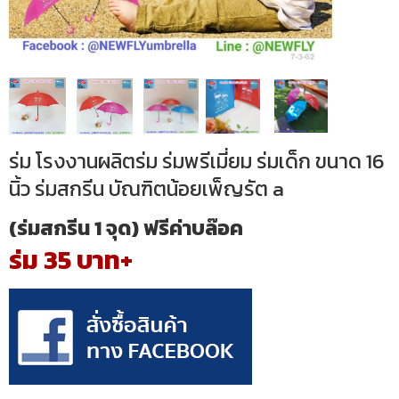
ร่ม โรงงานผลิตร่ม ร่มพรีเมี่ยม ร่มเด็ก ขนาด 16
นิ้ว ร่มสกรีน บัณฑิตน้อยเพ็ญรัต a
(ร่มสกรีน 1 จุด) ฟรีค่าบล๊อค
ร่ม 35 บาท+