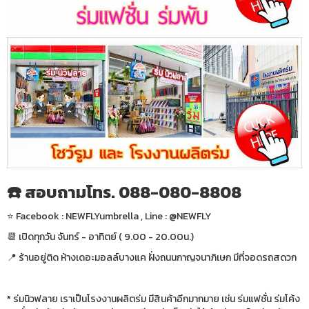
☎️ สอบถามโทร. 088-080-8808
⭐️ Facebook : NEWFLYumbrella , Line : @NEWFLY
📆 เปิดทุกวัน จันทร์ - อาทิตย์ ( 9.00 - 20.00น.)
📍 ร้านอยู่ติด ห้างเดอะมอลล์บางแค ฝั่งถนนกาญจนาภิเษก มีที่จอดรถสดวก
* ร่มนิวฟลาย เราเป็นโรงงานผลิตร่ม มีสินค้าอีกมากมาย เช่น ร่มแฟชั่น ร่มโค้ง