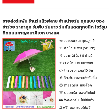
ขายส่งร่มพับ ร้านร่มนิวฟลาย จำหน่ายร่ม ทุกแบบ ของ
ชำร่วย ราคาถูก ร่มพับ ร่มยาว ร่มกันแดดทุกชนิด โชว์รูม
ติดถนนกาญจนาภิเษก บางแค
📣 ขอขอบคุณ : คุณลูกค้า
⛱ สั่งซื้อ ร่มพับ (50บาท)
🔖 ขนาด 21 นิ้ว ( 8 ก้าน )
⛱ ชนิดผ้า : UV หนาพิเศษ
👉 โครงร่ม : แกน 10 มิล
🔎 ด้ามจับ : พลาสติกกันลื่น
🧐 สายรัดร่ม : เทปล๊อค
🐻 ปลอกร่ม : ซองผ้ากันน้ำ
🏰 สั่งผลิตร่ม : ไม่มีขั้นต่ำ
⛱ ฟรี : ออกแบบให้ฟรี