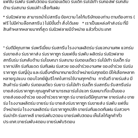
แฟชั่น ร่มพับ ร่มพับ3ตอน ร่มตอนเดียว ร่มเด็ก ร่มไม้เท้า ร่มกอล์ฟ ร่มกลับ
ด้าน ร่มสนาม ร่มแม่ค้า เสื้อกันฝน
* ร่มนิวฟลาย สามารถนำไปสกรีน ข้อความ โลโก้บริษัทของท่าน ตามต้องการ (
ฟรี ไม่มีค่าบล๊อกสกรีน ) ไม่มีขั้นต่ำ สั่งได้เลย * เราเป็นแหล่งค้าส่งร่ม ที่มี
สินค้าหลากหลายมากที่สุด ร่มนิวฟลายมีจำหน่าย แล้วทั่วประเทศ
" ร่มดีมีคุณภาพ ร่มพรีเมี่ยม ร่มสกรีน โรงงานผลิตร่ม ร่มแจกงานศพ แจกร่ม
ร่มขายส่ง ร่มราคาส่ง ร่มราคาถูก ร่มแฟชั่น ร่มพับ ผลิตร่ม ร่มนิวฟลาย
สกรีนร่ม ร่มกลับด้าน ร่มโฆษณา ร่มสนาม ร่มตอนเดียว ร่มไม้เท้า ร่มเด็ก ร่ม
ราคาปลีก ร่มกันแดด ร่มกันฝน ร่มสวย ของชำร่วยงานศพ ของชำร่วย ร่มร่ม
ราคาถูก ร่มญี่ปุ่น และร่มอื่นๆอีกมากมายจัดจำหน่ายร่มทุกชนิด มีให้เลือกหลาก
หลายรูปแบบ ตอบโจทย์ผู้บริโภคในการใช้งานทุกๆด้าน การันตี ขายร่มส่ง มี
สินค้าร่ม ร่มพับ ร่มตอนเดียว ร่มยาว ร่มไม้เท้า ร่มเด็ก ร่มสกรีน รับสกรีนร่ม
ขายส่งร่มราคาถูก คุณลูกค้าสามารถเอาร่มไปแจก ร่มเหมาะที่จะเป็นของ
ขายส่งของชำร่วย ของชำร่วยราคาถูก ร่ม ขายร่มดีมีคุณภาพ ขายร่มส่ง ขาย
ร่ม โรงงานผลิตร่ม ขายร่ม ร่ม ขายส่งร่มราคาถูก ร่มขายส่ง ร่มพับ แฟชั่น
จำหน่ายร่ม โรงงานผลิตร่ม ร่มราคาถูกปลีก ขายร่มกันแดดกันฝน ร่มสวยๆ
ร่มน่ารัก ร่มเกาหลี ขายร่มพับ2ตอน ขายร่มพับ3ตอน เห็นโลโก้ลูกค้าทั่ว
ประเทศ.ขายร่มพับ4ตอน ขายร่มพับ5ตอน