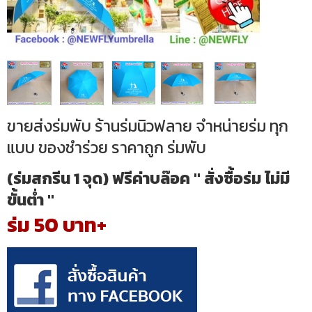
ขายส่งร่มพับ ร้านร่มนิวฟลาย จำหน่ายร่ม ทุก
แบบ ของชำร่วย ราคาถูก ร่มพับ
(ร่มสกรีน 1 จุด) ฟรีค่าบล๊อค " สั่งซื้อร่ม ไม่มี
ขั้นต่ำ "
ร่ม 50 บาท+