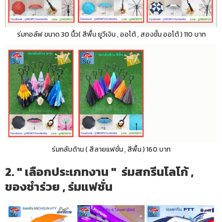
ร่มกอล์ฟ ขนาด 30 นื้ว( สีพื้น ยูวีเงิน , ออโต้ , สองชั้น ออโต้ ) 110 บาท
ร่มกลับด้าน ( สีลายแฟชั่น , สีพื้น ) 160 บาท
2. " เลือกประเภทงาน " ร่มสกรีนโลโก้ ,
ของชำร่วย , ร่มแฟชั่น