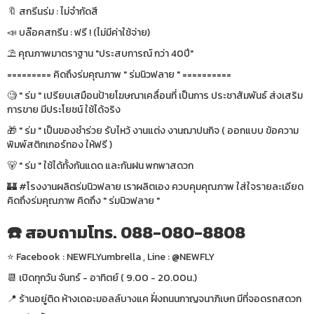
🔖 สกรีนร่ม : ไม่จำกัดสี
📣 บล๊อคสกรีน : ฟรี ! (ไม่มีค่าใช้จ่าย)
⛱ คุณภาพมาตราฐาน "ประสบการณ์ กว่า 40ปี"
========= คิดถึงร่มคุณภาพ " ร่มนิวฟลาย " ==========
🧐 " ร่ม " เปรียบเสมือนป้ายโฆษณาเคลื่อนที่ เป็นการ ประชาสัมพันธ์ ส่งเสริม
การขาย มีประโยชน์ ใช้ได้จริง
🎁 " ร่ม " เป็นของชำร่วย รับไหว้ งานแต่ง งานฌาปนกิจ ( ออกแบบ ข้อความ
พิมพ์สติกเกอร์ทอง ให้ฟรี )
🐻 " ร่ม " ใช้ได้ทั้งกันแดด และกันฝน พกพาสดวก
🏰 #โรงงานผลิตร่มนิวฟลาย เราผลิตเอง ควบคุมคุณภาพ ใส่ใจรายละเอียด
คิดถึงร่มคุณภาพ คิดถึง " ร่มนิวฟลาย "
☎️ สอบถามโทร. 088-080-8808
⭐️ Facebook : NEWFLYumbrella , Line : @NEWFLY
📆 เปิดทุกวัน จันทร์ - อาทิตย์ ( 9.00 - 20.00น.)
📍 ร้านอยู่ติด ห้างเดอะมอลล์บางแค ฝั่งถนนกาญจนาภิเษก มีที่จอดรถสดวก