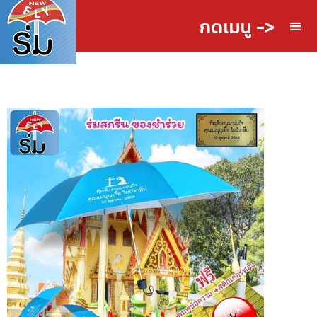
กดเมนู ->