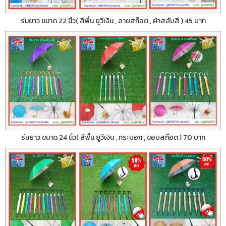
ร่มยาว ขนาด 22 นิ้ว( สีพื้น ยูวีเงิน , ลายสก๊อต , ผ้าสลับสี ) 45 บาท
ร่มยาว ขนาด 24 นิ้ว( สีพื้น ยูวีเงิน , กระบอก , ขอบสก๊อต ) 70 บาท