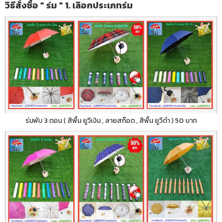
วิธีสั่งซื้อ " ร่ม " 1. เลิอกประเภทร่ม
ร่มพับ 3 ตอน ( สีพื้น ยูวีเงิน , ลายสก๊อต , สีพื้น ยูวีดำ ) 50 บาท