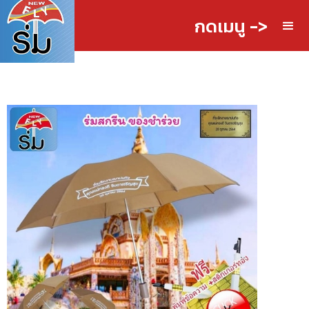
กดเมนู ->