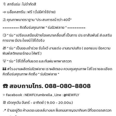
🔖 สกรีนร่ม : ไม่จำกัดสี
📣 บล๊อคสกรีน : ฟรี ! (ไม่มีค่าใช้จ่าย)
⛱ คุณภาพมาตราฐาน "ประสบการณ์ กว่า 40ปี"
========= คิดถึงร่มคุณภาพ " ร่มนิวฟลาย " ==========
🧐 " ร่ม " เปรียบเสมือนป้ายโฆษณาเคลื่อนที่ เป็นการ ประชาสัมพันธ์ ส่งเสริม
การขาย มีประโยชน์ ใช้ได้จริง
🎁 " ร่ม " เป็นของชำร่วย รับไหว้ งานแต่ง งานฌาปนกิจ ( ออกแบบ ข้อความ
พิมพ์สติกเกอร์ทอง ให้ฟรี )
🐻 " ร่ม " ใช้ได้ทั้งกันแดด และกันฝน พกพาสดวก
🏰 #โรงงานผลิตร่มนิวฟลาย เราผลิตเอง ควบคุมคุณภาพ ใส่ใจรายละเอียด
คิดถึงร่มคุณภาพ คิดถึง " ร่มนิวฟลาย "
☎️ สอบถามโทร. 088-080-8808
⭐️ Facebook : NEWFLYumbrella , Line : @NEWFLY
📆 เปิดทุกวัน จันทร์ - อาทิตย์ ( 9.00 - 20.00น.)
📍 ร้านอยู่ติด ห้างเดอะมอลล์บางแค ฝั่งถนนกาญจนาภิเษก มีที่จอดรถสดวก