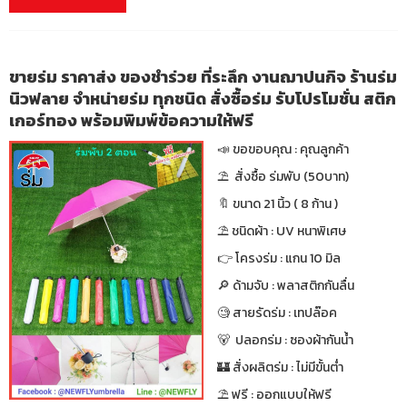
ขายร่ม ราคาส่ง ของชำร่วย ที่ระลึก งานฌาปนกิจ ร้านร่ม
นิวฟลาย จำหน่ายร่ม ทุกชนิด สั่งซื้อร่ม รับโปรโมชั่น สติก
เกอร์ทอง พร้อมพิมพ์ข้อความให้ฟรี
📣 ขอขอบคุณ : คุณลูกค้า
⛱ สั่งซื้อ ร่มพับ (50บาท)
🔖 ขนาด 21 นิ้ว ( 8 ก้าน )
⛱ ชนิดผ้า : UV หนาพิเศษ
👉 โครงร่ม : แกน 10 มิล
🔎 ด้ามจับ : พลาสติกกันลื่น
🧐 สายรัดร่ม : เทปล๊อค
🐻 ปลอกร่ม : ซองผ้ากันน้ำ
🏰 สั่งผลิตร่ม : ไม่มีขั้นต่ำ
⛱ ฟรี : ออกแบบให้ฟรี