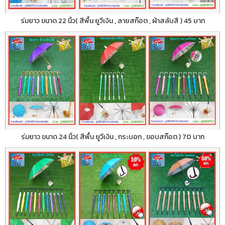
ร่มยาว ขนาด 22 นิ้ว( สีพื้น ยูวีเงิน , ลายสก๊อต , ผ้าสลับสี ) 45 บาท
ร่มยาว ขนาด 24 นิ้ว( สีพื้น ยูวีเงิน , กระบอก , ขอบสก๊อต ) 70 บาท