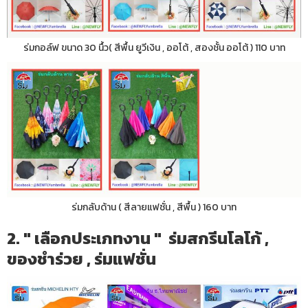
ร่มกอล์ฟ ขนาด 30 นื้ว( สีพื้น ยูวีเงิน , ออโต้ , สองชั้น ออโต้ ) 110 บาท
ร่มกลับด้าน ( สีลายแฟชั่น , สีพื้น ) 160 บาท
2. " เลือกประเภทงาน " ร่มสกรีนโลโก้ ,
ของชำร่วย , ร่มแฟชั่น