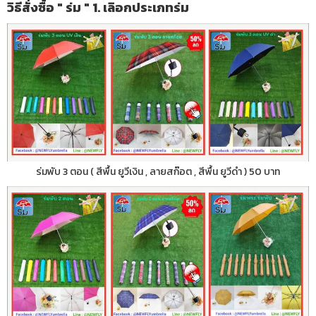
วิธีสั่งซื้อ " ร่ม " 1. เลิอกประเภทร่ม
ร่มพับ 3 ตอน ( สีพื้น ยูวีเงิน , ลายสก๊อต , สีพื้น ยูวีดำ ) 50 บาท