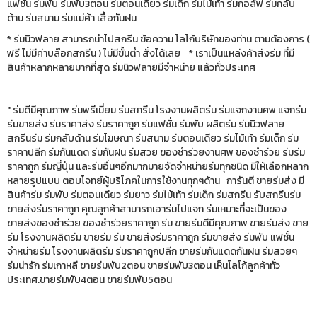
แฟชั่น ร่มพับ ร่มพับ3ตอน ร่มตอนเดียว ร่มเด็ก ร่มไม้เท้า ร่มกอล์ฟ ร่มกลับ
ด้าน ร่มสนาม ร่มแม่ค้า เสื้อกันฝน
* ร่มนิวฟลาย สามารถนำไปสกรีน ข้อความ โลโก้บริษัทของท่าน ตามต้องการ (
ฟรี ไม่มีค่าบล๊อกสกรีน ) ไม่มีขั้นต่ำ สั่งได้เลย * เราเป็นแหล่งค้าส่งร่ม ที่มี
สินค้าหลากหลายมากที่สุด ร่มนิวฟลายมีจำหน่าย แล้วทั่วประเทศ
" ร่มดีมีคุณภาพ ร่มพรีเมี่ยม ร่มสกรีน โรงงานผลิตร่ม ร่มแจกงานศพ แจกร่ม
ร่มขายส่ง ร่มราคาส่ง ร่มราคาถูก ร่มแฟชั่น ร่มพับ ผลิตร่ม ร่มนิวฟลาย
สกรีนร่ม ร่มกลับด้าน ร่มโฆษณา ร่มสนาม ร่มตอนเดียว ร่มไม้เท้า ร่มเด็ก ร่ม
ราคาปลีก ร่มกันแดด ร่มกันฝน ร่มสวย ของชำร่วยงานศพ ของชำร่วย ร่มร่ม
ราคาถูก ร่มญี่ปุ่น และร่มอื่นๆอีกมากมายจัดจำหน่ายร่มทุกชนิด มีให้เลือกหลาก
หลายรูปแบบ ตอบโจทย์ผู้บริโภคในการใช้งานทุกๆด้าน การันตี ขายร่มส่ง มี
สินค้าร่ม ร่มพับ ร่มตอนเดียว ร่มยาว ร่มไม้เท้า ร่มเด็ก ร่มสกรีน รับสกรีนร่ม
ขายส่งร่มราคาถูก คุณลูกค้าสามารถเอาร่มไปแจก ร่มเหมาะที่จะเป็นของ
ขายส่งของชำร่วย ของชำร่วยราคาถูก ร่ม ขายร่มดีมีคุณภาพ ขายร่มส่ง ขาย
ร่ม โรงงานผลิตร่ม ขายร่ม ร่ม ขายส่งร่มราคาถูก ร่มขายส่ง ร่มพับ แฟชั่น
จำหน่ายร่ม โรงงานผลิตร่ม ร่มราคาถูกปลีก ขายร่มกันแดดกันฝน ร่มสวยๆ
ร่มน่ารัก ร่มเกาหลี ขายร่มพับ2ตอน ขายร่มพับ3ตอน เห็นโลโก้ลูกค้าทั่ว
ประเทศ.ขายร่มพับ4ตอน ขายร่มพับ5ตอน