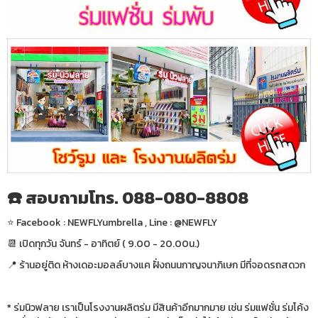
☎️ สอบถามโทร. 088-080-8808
⭐️ Facebook : NEWFLYumbrella , Line : @NEWFLY
📆 เปิดทุกวัน จันทร์ - อาทิตย์ ( 9.00 - 20.00น.)
📍 ร้านอยู่ติด ห้างเดอะมอลล์บางแค ฝั่งถนนกาญจนาภิเษก มีที่จอดรถสดวก
* ร่มนิวฟลาย เราเป็นโรงงานผลิตร่ม มีสินค้าอีกมากมาย เช่น ร่มแฟชั่น ร่มโค้ง