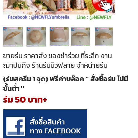
ขายร่ม ราคาส่ง ของชำร่วย ที่ระลึก งาน
ฌาปนกิจ ร้านร่มนิวฟลาย จำหน่ายร่ม
(ร่มสกรีน 1 จุด) ฟรีค่าบล๊อค " สั่งซื้อร่ม ไม่มี
ขั้นต่ำ "
ร่ม 50 บาท+