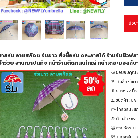
ย้อน
ขายร่ม ลายสก๊อต ร่มยาว สั่งซื้อร่ม คละลายได้ ร้านร่มนิวฟ
ชำร่วย งานฌาปนกิจ หน้าร้านติดถนนใหญ่ หน้าเดอะมอลล์
📣 ขอขอบคุณ : 
⛱ สั่งซื้อ ร่มย
🔖 ขนาด 22 นิ้ว 
⛱ ชนิดผ้า : UV
👉 โครงร่ม : แก
🔎 ด้ามจับ : พล
🧐 สายรัดร่ม :
🐻 ปลอกร่ม :