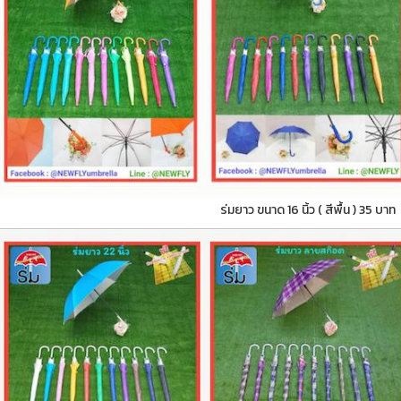
ร่มยาว ขนาด 16 นิ้ว ( สีพื้น ) 35 บาท