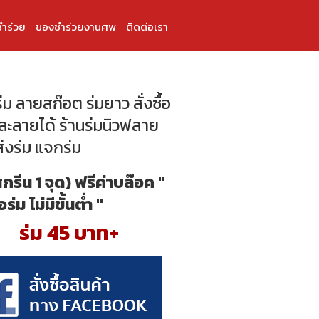
ำร่วย
ของชำร่วยงานศพ
ติดต่อเรา
่ม ลายสก๊อต ร่มยาว สั่งซื้อ
คละลายได้ ร้านร่มนิวฟลาย
่งร่ม แจกร่ม
สกรีน 1 จุด) ฟรีค่าบล๊อค "
้อร่ม ไม่มีขั้นต่ำ "
ร่ม 45 บาท+