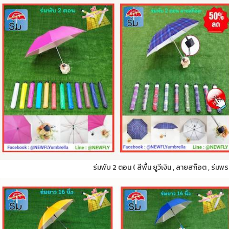
ร่มพับ 2 ตอน ( สีพื้น ยูวีเงิน , ลายสก๊อต , ร่มพ