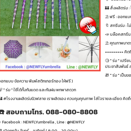
🏰 สั่งผลิตร่ม : ไ
⛱ ฟรี : ออกแบบ
🔖 สกรีนร่ม : ไม
📣 บล๊อคสกรีน : ฟ
⛱ คุณภาพมาตรา
========= คิดถ
🧐 " ร่ม " เปรี
ประชาสัมพันธ์ ส
🎁 " ร่ม " เป็น
ออกแบบ ข้อความ พิมพ์สติกเกอร์ทอง ให้ฟรี )
 " ร่ม " ใช้ได้ทั้งกันแดด และกันฝน พกพาสดวก
🏰 #โรงงานผลิตร่มนิวฟลาย เราผลิตเอง ควบคุมคุณภาพ ใส่ใจรายละเอียด คิดถึง
☎️ สอบถามโทร. 088-080-8808
⭐️ Facebook : NEWFLYumbrella , Line : @NEWFLY
 เปิดทุกวัน จันทร์ - อาทิตย์ ( 9.00 - 20.00น.)