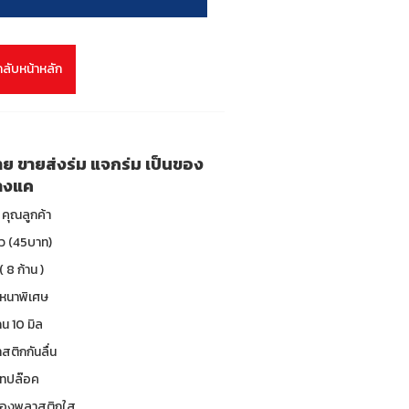
กลับหน้าหลัก
ลาย ขายส่งร่ม แจกร่ม เป็นของ
บางแค
คุณลูกค้า
าว (45บาท)
( 8 ก้าน )
 หนาพิเศษ
น 10 มิล
าสติกกันลื่น
 เทปล๊อค
 ซองพลาสติกใส