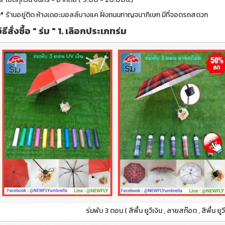
📍 ร้านอยู่ติด ห้างเดอะมอลล์บางแค ฝั่งถนนกาญจนาภิเษก มีที่จอดรถสดวก
วิธีสั่งซื้อ " ร่ม " 1. เลิอกประเภทร่ม
ร่มพับ 3 ตอน ( สีพื้น ยูวีเงิน , ลายสก๊อต , สีพื้น ย