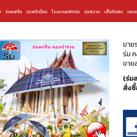
บ
ร่มแฟชั่น
ร่มพรีเมี่ยม
โรงงานผลิตร่ม
ร่มสนาม
เสื้อกันฝน
ของช
ขายร
ร่ม 
ขายส
(ร่ม
สั่งซื