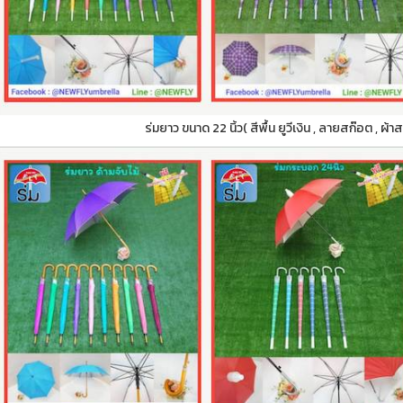
ร่มยาว ขนาด 22 นิ้ว( สีพื้น ยูวีเงิน , ลายสก๊อต , ผ้า