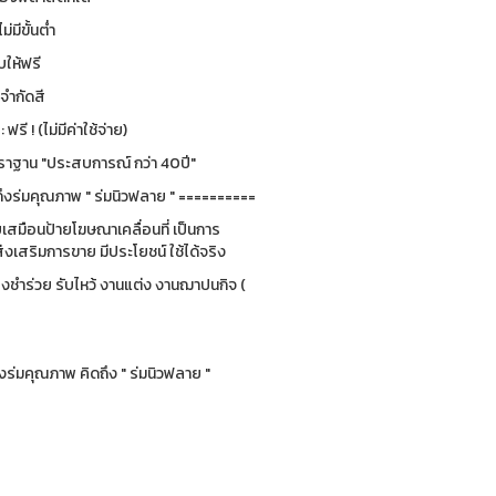
ม่มีขั้นต่ำ
ให้ฟรี
่จำกัดสี
รี ! (ไม่มีค่าใช้จ่าย)
ฐาน "ประสบการณ์ กว่า 40ปี"
ึงร่มคุณภาพ " ร่มนิวฟลาย " ==========
ยบเสมือนป้ายโฆษณาเคลื่อนที่ เป็นการ
่งเสริมการขาย มีประโยชน์ ใช้ได้จริง
ของชำร่วย รับไหว้ งานแต่ง งานฌาปนกิจ (
ร่มคุณภาพ คิดถึง " ร่มนิวฟลาย "