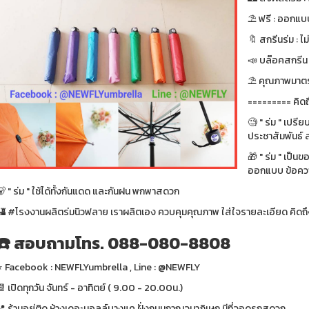
⛱ ฟรี : ออกแบบ
🔖 สกรีนร่ม : ไม
📣 บล๊อคสกรีน : ฟ
⛱ คุณภาพมาตรา
========= คิดถ
🧐 " ร่ม " เปรี
ประชาสัมพันธ์ ส
🎁 " ร่ม " เป็น
ออกแบบ ข้อความ
 " ร่ม " ใช้ได้ทั้งกันแดด และกันฝน พกพาสดวก
🏰 #โรงงานผลิตร่มนิวฟลาย เราผลิตเอง ควบคุมคุณภาพ ใส่ใจรายละเอียด คิดถึง
☎️ สอบถามโทร. 088-080-8808
⭐️ Facebook : NEWFLYumbrella , Line : @NEWFLY
 เปิดทุกวัน จันทร์ - อาทิตย์ ( 9.00 - 20.00น.)
📍 ร้านอยู่ติด ห้างเดอะมอลล์บางแค ฝั่งถนนกาญจนาภิเษก มีที่จอดรถสดวก