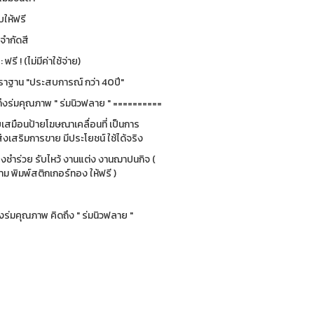
ให้ฟรี
่จำกัดสี
รี ! (ไม่มีค่าใช้จ่าย)
ฐาน "ประสบการณ์ กว่า 40ปี"
ึงร่มคุณภาพ " ร่มนิวฟลาย " ==========
ยบเสมือนป้ายโฆษณาเคลื่อนที่ เป็นการ
่งเสริมการขาย มีประโยชน์ ใช้ได้จริง
ของชำร่วย รับไหว้ งานแต่ง งานฌาปนกิจ (
 พิมพ์สติกเกอร์ทอง ให้ฟรี )
ร่มคุณภาพ คิดถึง " ร่มนิวฟลาย "