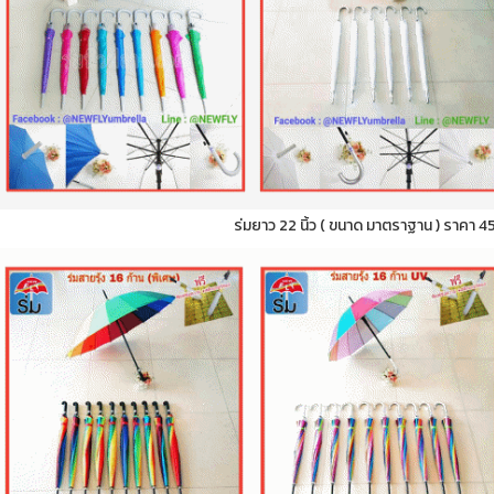
ร่มยาว 22 นิ้ว ( ขนาด มาตราฐาน ) ราคา 4