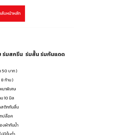
กลับหน้าหลัก
ม ร่มสกรีน ร่มสั้น ร่มกันแดด
า 50 บาท )
 8 ก้าน )
 หนาพิเศษ
น 10 มิล
าสติกกันลื่น
 เทปล๊อค
องผ้ากันน้ำ
ม่มีขั้นต่ำ