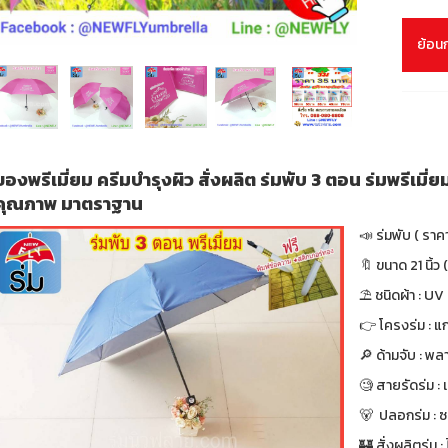
ย้อน
ของพรีเมี่ยม ครีมบำรุงผิว สั่งผลิต ร่มพับ 3 ตอน ร่มพรีเมี่ย
คุณภาพ มาตราฐาน
📣 ร่มพับ ( ราค
🔖 ขนาด 21 นิ้ว (
⛱ ชนิดผ้า : UV
👉 โครงร่ม : แก
🔎 ด้ามจับ : พล
🧐 สายรัดร่ม :
🐻 ปลอกร่ม : ซ
🏰 สั่งผลิตร่ม : ไ