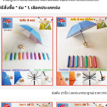
วิธีสั่งซื้อ " ร่ม " 1. เลิอกประเภทร่ม
ร่มพับ 21 นิ้ว ( ขนาด มาตราฐาน) ราคา 5