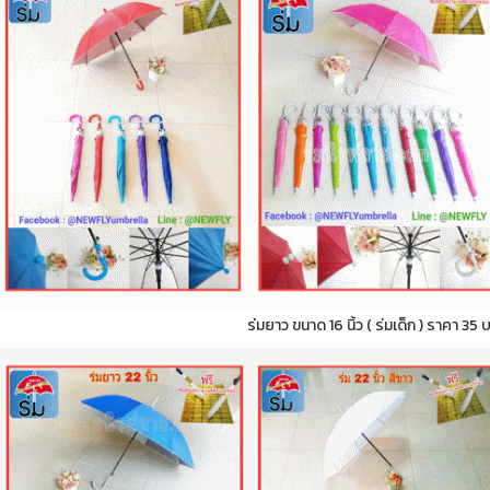
ร่มยาว ขนาด 16 นิ้ว ( ร่มเด็ก ) ราคา 35 