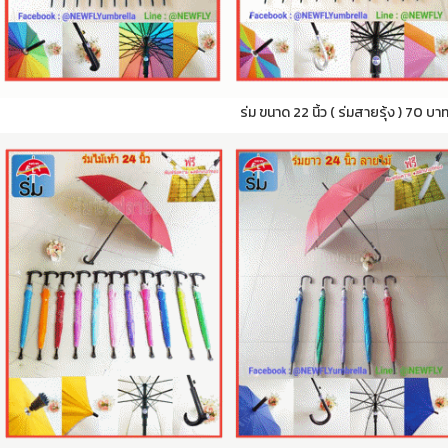
ร่ม ขนาด 22 นิ้ว ( ร่มสายรุ้ง ) 70 บา