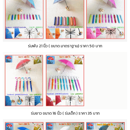
ร่มพับ 21 นิ้ว ( ขนาด มาตราฐาน) ราคา 50 บาท
ร่มยาว ขนาด 16 นิ้ว ( ร่มเด็ก ) ราคา 35 บาท