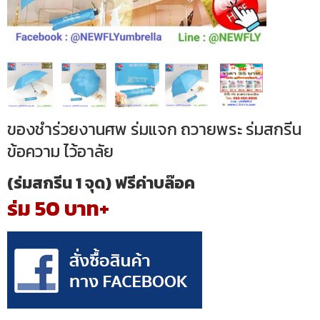
ของชำร่วยงานศพ ร่มแจก ถวายพระ ร่มสกรีน
ข้อความ ไว้อาลัย
(ร่มสกรีน 1 จุด) ฟรีค่าบล๊อค
ร่ม 50 บาท+