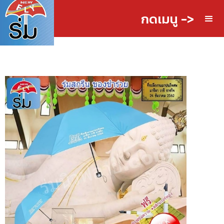
กดเมนู ->