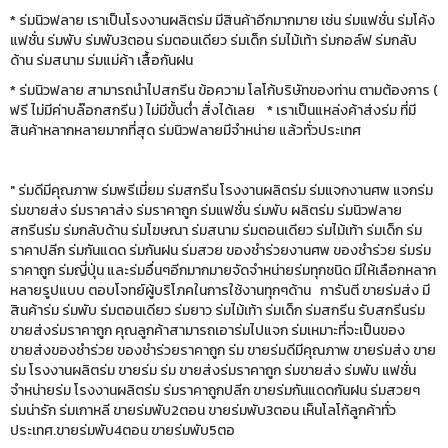
* ร่มนิวฟลาย เราเป็นโรงงานผลิตร่ม มีสินค้าอีกมากมาย เช่น ร่มแฟชั่น ร่มโค้ง
แฟชั่น ร่มพับ ร่มพับ3ตอน ร่มตอนเดียว ร่มเด็ก ร่มไม้เท้า ร่มกอล์ฟ ร่มกลับ
ด้าน ร่มสนาม ร่มแม่ค้า เสื้อกันฝน
* ร่มนิวฟลาย สามารถนำไปสกรีน ข้อความ โลโก้บริษัทของท่าน ตามต้องการ (
ฟรี ไม่มีค่าบล๊อกสกรีน ) ไม่มีขั้นต่ำ สั่งได้เลย * เราเป็นแหล่งค้าส่งร่ม ที่มี
สินค้าหลากหลายมากที่สุด ร่มนิวฟลายมีจำหน่าย แล้วทั่วประเทศ
" ร่มดีมีคุณภาพ ร่มพรีเมี่ยม ร่มสกรีน โรงงานผลิตร่ม ร่มแจกงานศพ แจกร่ม
ร่มขายส่ง ร่มราคาส่ง ร่มราคาถูก ร่มแฟชั่น ร่มพับ ผลิตร่ม ร่มนิวฟลาย
สกรีนร่ม ร่มกลับด้าน ร่มโฆษณา ร่มสนาม ร่มตอนเดียว ร่มไม้เท้า ร่มเด็ก ร่ม
ราคาปลีก ร่มกันแดด ร่มกันฝน ร่มสวย ของชำร่วยงานศพ ของชำร่วย ร่มร่ม
ราคาถูก ร่มญี่ปุ่น และร่มอื่นๆอีกมากมายจัดจำหน่ายร่มทุกชนิด มีให้เลือกหลาก
หลายรูปแบบ ตอบโจทย์ผู้บริโภคในการใช้งานทุกๆด้าน การันตี ขายร่มส่ง มี
สินค้าร่ม ร่มพับ ร่มตอนเดียว ร่มยาว ร่มไม้เท้า ร่มเด็ก ร่มสกรีน รับสกรีนร่ม
ขายส่งร่มราคาถูก คุณลูกค้าสามารถเอาร่มไปแจก ร่มเหมาะที่จะเป็นของ
ขายส่งของชำร่วย ของชำร่วยราคาถูก ร่ม ขายร่มดีมีคุณภาพ ขายร่มส่ง ขาย
ร่ม โรงงานผลิตร่ม ขายร่ม ร่ม ขายส่งร่มราคาถูก ร่มขายส่ง ร่มพับ แฟชั่น
จำหน่ายร่ม โรงงานผลิตร่ม ร่มราคาถูกปลีก ขายร่มกันแดดกันฝน ร่มสวยๆ
ร่มน่ารัก ร่มเกาหลี ขายร่มพับ2ตอน ขายร่มพับ3ตอน เห็นโลโก้ลูกค้าทั่ว
ประเทศ.ขายร่มพับ4ตอน ขายร่มพับ5ตอ