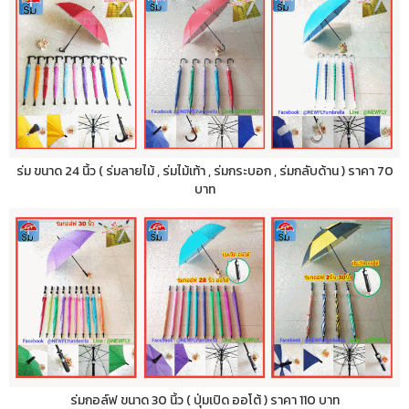
ร่ม ขนาด 24 นิ้ว ( ร่มลายไม้ , ร่มไม้เท้า , ร่มกระบอก , ร่มกลับด้าน ) ราคา 70
บาท
ร่มกอล์ฟ ขนาด 30 นิ้ว ( ปุ่มเปิด ออโต้ ) ราคา 110 บาท