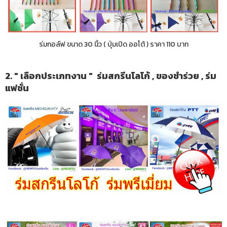
ร่มกอล์ฟ ขนาด 30 นิ้ว ( ปุ่มเปิด ออโต้ ) ราคา 110 บาท
2. " เลือกประเภทงาน " ร่มสกรีนโลโก้ , ของชำร่วย , ร่ม
แฟชั่น