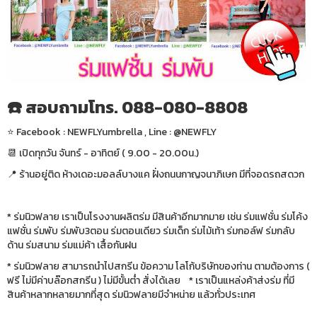
☎️ สอบถามโทร. 088-080-8808
⭐️ Facebook : NEWFLYumbrella , Line : @NEWFLY
📆 เปิดทุกวัน จันทร์ - อาทิตย์ ( 9.00 - 20.00น.)
📍 ร้านอยู่ติด ห้างเดอะมอลล์บางแค ฝั่งถนนกาญจนาภิเษก มีที่จอดรถสดวก
* ร่มนิวฟลาย เราเป็นโรงงานผลิตร่ม มีสินค้าอีกมากมาย เช่น ร่มแฟชั่น ร่มโค้ง
แฟชั่น ร่มพับ ร่มพับ3ตอน ร่มตอนเดียว ร่มเด็ก ร่มไม้เท้า ร่มกอล์ฟ ร่มกลับ
ด้าน ร่มสนาม ร่มแม่ค้า เสื้อกันฝน
* ร่มนิวฟลาย สามารถนำไปสกรีน ข้อความ โลโก้บริษัทของท่าน ตามต้องการ (
ฟรี ไม่มีค่าบล๊อกสกรีน ) ไม่มีขั้นต่ำ สั่งได้เลย * เราเป็นแหล่งค้าส่งร่ม ที่มี
สินค้าหลากหลายมากที่สุด ร่มนิวฟลายมีจำหน่าย แล้วทั่วประเทศ