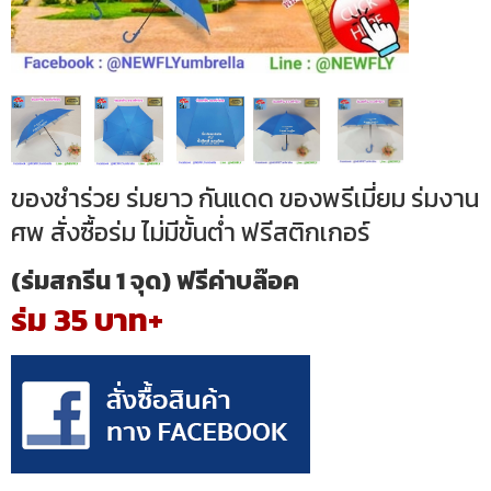
ของชำร่วย ร่มยาว กันแดด ของพรีเมี่ยม ร่มงาน
ศพ สั่งซื้อร่ม ไม่มีขั้นต่ำ ฟรีสติกเกอร์
(ร่มสกรีน 1 จุด) ฟรีค่าบล๊อค
ร่ม 35 บาท+