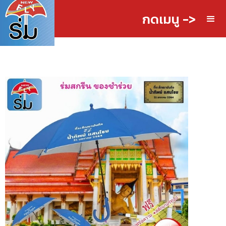
กดเมนู ->