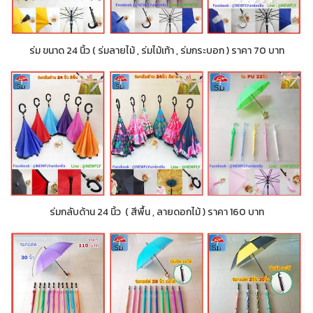
ร่ม ขนาด 24 นิ้ว ( ร่มลายไม้ , ร่มไม้เท้า , ร่มกระบอก ) ราคา 70 บาท
ร่มกลับด้าน 24 นิ้ว ( สีพื้น , ลายดอกไม้ ) ราคา 160 บาท