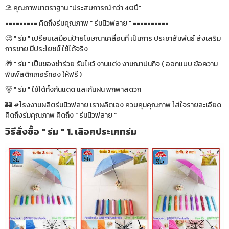
⛱ คุณภาพมาตราฐาน "ประสบการณ์ กว่า 40ปี"
========= คิดถึงร่มคุณภาพ " ร่มนิวฟลาย " ==========
🧐 " ร่ม " เปรียบเสมือนป้ายโฆษณาเคลื่อนที่ เป็นการ ประชาสัมพันธ์ ส่งเสริม
การขาย มีประโยชน์ ใช้ได้จริง
🎁 " ร่ม " เป็นของชำร่วย รับไหว้ งานแต่ง งานฌาปนกิจ ( ออกแบบ ข้อความ
พิมพ์สติกเกอร์ทอง ให้ฟรี )
🐻 " ร่ม " ใช้ได้ทั้งกันแดด และกันฝน พกพาสดวก
🏰 #โรงงานผลิตร่มนิวฟลาย เราผลิตเอง ควบคุมคุณภาพ ใส่ใจรายละเอียด
คิดถึงร่มคุณภาพ คิดถึง " ร่มนิวฟลาย "
วิธีสั่งซื้อ " ร่ม " 1. เลิอกประเภทร่ม