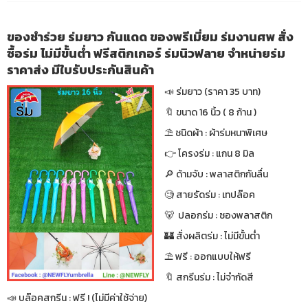
ของชำร่วย ร่มยาว กันแดด ของพรีเมี่ยม ร่มงานศพ สั่ง
ซื้อร่ม ไม่มีขั้นต่ำ ฟรีสติกเกอร์ ร่มนิวฟลาย จำหน่ายร่ม
ราคาส่ง มีใบรับประกันสินค้า
📣 ร่มยาว (ราคา 35 บาท)
🔖 ขนาด 16 นิ้ว ( 8 ก้าน )
⛱ ชนิดผ้า : ผ้าร่มหนาพิเศษ
👉 โครงร่ม : แกน 8 มิล
🔎 ด้ามจับ : พลาสติกกันลื่น
🧐 สายรัดร่ม : เทปล๊อค
🐻 ปลอกร่ม : ซองพลาสติก
🏰 สั่งผลิตร่ม : ไม่มีขั้นต่ำ
⛱ ฟรี : ออกแบบให้ฟรี
🔖 สกรีนร่ม : ไม่จำกัดสี
📣 บล๊อคสกรีน : ฟรี ! (ไม่มีค่าใช้จ่าย)