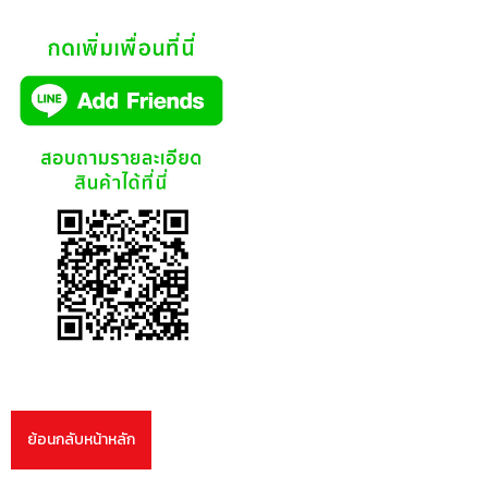
ย้อนกลับหน้าหลัก