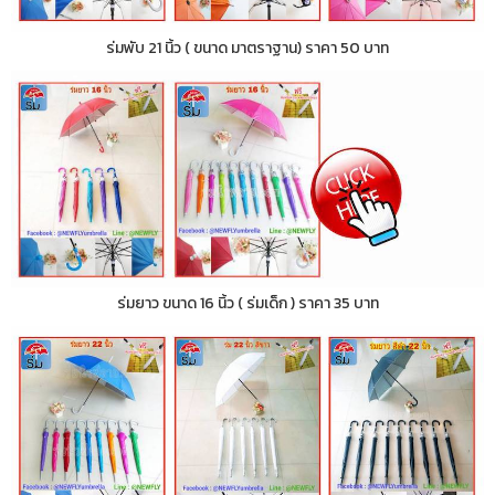
ร่มพับ 21 นิ้ว ( ขนาด มาตราฐาน) ราคา 50 บาท
ร่มยาว ขนาด 16 นิ้ว ( ร่มเด็ก ) ราคา 35 บาท