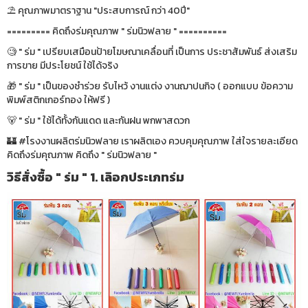
⛱ คุณภาพมาตราฐาน "ประสบการณ์ กว่า 40ปี"
========= คิดถึงร่มคุณภาพ " ร่มนิวฟลาย " ==========
🧐 " ร่ม " เปรียบเสมือนป้ายโฆษณาเคลื่อนที่ เป็นการ ประชาสัมพันธ์ ส่งเสริม
การขาย มีประโยชน์ ใช้ได้จริง
🎁 " ร่ม " เป็นของชำร่วย รับไหว้ งานแต่ง งานฌาปนกิจ ( ออกแบบ ข้อความ
พิมพ์สติกเกอร์ทอง ให้ฟรี )
🐻 " ร่ม " ใช้ได้ทั้งกันแดด และกันฝน พกพาสดวก
🏰 #โรงงานผลิตร่มนิวฟลาย เราผลิตเอง ควบคุมคุณภาพ ใส่ใจรายละเอียด
คิดถึงร่มคุณภาพ คิดถึง " ร่มนิวฟลาย "
วิธีสั่งซื้อ " ร่ม " 1. เลิอกประเภทร่ม