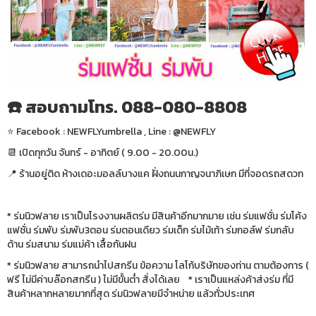
☎️ สอบถามโทร. 088-080-8808
⭐️ Facebook : NEWFLYumbrella , Line : @NEWFLY
📆 เปิดทุกวัน จันทร์ - อาทิตย์ ( 9.00 - 20.00น.)
📍 ร้านอยู่ติด ห้างเดอะมอลล์บางแค ฝั่งถนนกาญจนาภิเษก มีที่จอดรถสดวก
* ร่มนิวฟลาย เราเป็นโรงงานผลิตร่ม มีสินค้าอีกมากมาย เช่น ร่มแฟชั่น ร่มโค้ง
แฟชั่น ร่มพับ ร่มพับ3ตอน ร่มตอนเดียว ร่มเด็ก ร่มไม้เท้า ร่มกอล์ฟ ร่มกลับ
ด้าน ร่มสนาม ร่มแม่ค้า เสื้อกันฝน
* ร่มนิวฟลาย สามารถนำไปสกรีน ข้อความ โลโก้บริษัทของท่าน ตามต้องการ (
ฟรี ไม่มีค่าบล๊อกสกรีน ) ไม่มีขั้นต่ำ สั่งได้เลย * เราเป็นแหล่งค้าส่งร่ม ที่มี
สินค้าหลากหลายมากที่สุด ร่มนิวฟลายมีจำหน่าย แล้วทั่วประเทศ