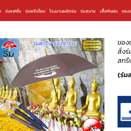
บ
ร่มแฟชั่น
ร่มพรีเมี่ยม
โรงงานผลิตร่ม
ร่มสนาม
เสื้อกันฝน
ของช
ของช
สั่งร
สกรี
(ร่ม