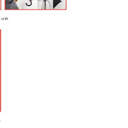
5 บาท
ท