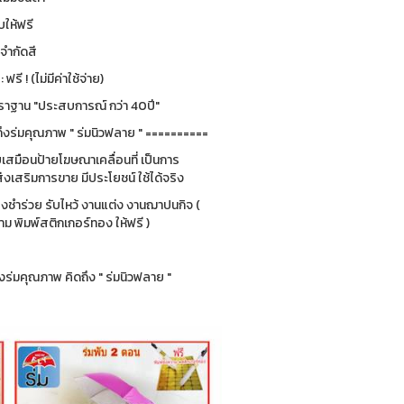
ให้ฟรี
่จำกัดสี
รี ! (ไม่มีค่าใช้จ่าย)
ฐาน "ประสบการณ์ กว่า 40ปี"
ึงร่มคุณภาพ " ร่มนิวฟลาย " ==========
ยบเสมือนป้ายโฆษณาเคลื่อนที่ เป็นการ
่งเสริมการขาย มีประโยชน์ ใช้ได้จริง
ของชำร่วย รับไหว้ งานแต่ง งานฌาปนกิจ (
 พิมพ์สติกเกอร์ทอง ให้ฟรี )
ร่มคุณภาพ คิดถึง " ร่มนิวฟลาย "