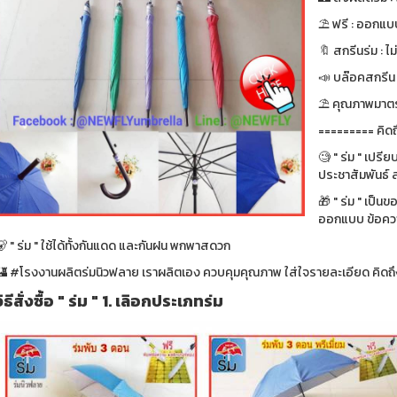
⛱ ฟรี : ออกแบบ
🔖 สกรีนร่ม : ไม
📣 บล๊อคสกรีน : ฟ
⛱ คุณภาพมาตรา
========= คิดถ
🧐 " ร่ม " เปรี
ประชาสัมพันธ์ ส
🎁 " ร่ม " เป็น
ออกแบบ ข้อความ
 " ร่ม " ใช้ได้ทั้งกันแดด และกันฝน พกพาสดวก
🏰 #โรงงานผลิตร่มนิวฟลาย เราผลิตเอง ควบคุมคุณภาพ ใส่ใจรายละเอียด คิดถึง
วิธีสั่งซื้อ " ร่ม " 1. เลิอกประเภทร่ม