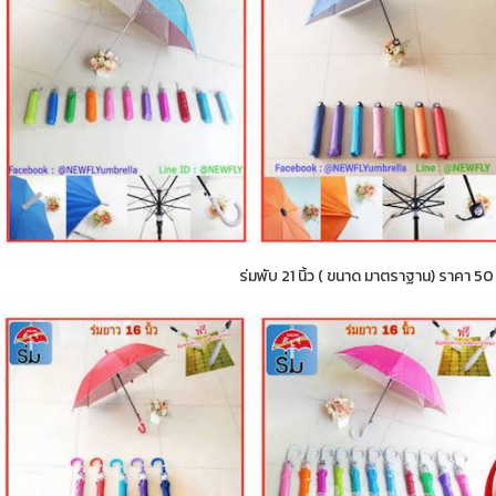
ร่มพับ 21 นิ้ว ( ขนาด มาตราฐาน) ราคา 5