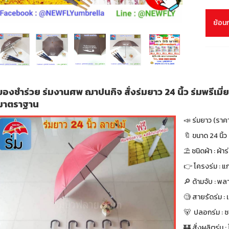
ย้อน
ของชำร่วย ร่มงานศพ ฌาปนกิจ สั่งร่มยาว 24 นิ้ว ร่มพรีเมี
มาตราฐาน
📣 ร่มยาว (รา
🔖 ขนาด 24 นิ้ว 
⛱ ชนิดผ้า : ผ้า
👉 โครงร่ม : แก
🔎 ด้ามจับ : พล
🧐 สายรัดร่ม :
🐻 ปลอกร่ม : 
🏰 สั่งผลิตร่ม : ไ