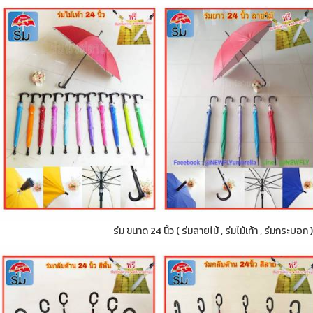
ร่ม ขนาด 24 นิ้ว ( ร่มลายไม้ , ร่มไม้เท้า , ร่มกระบอ