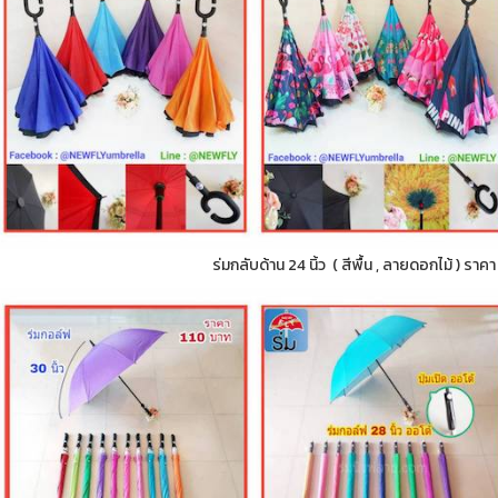
ร่มกลับด้าน 24 นิ้ว ( สีพื้น , ลายดอกไม้ ) ราค