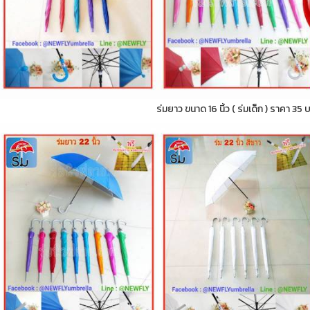
ร่มยาว ขนาด 16 นิ้ว ( ร่มเด็ก ) ราคา 35 