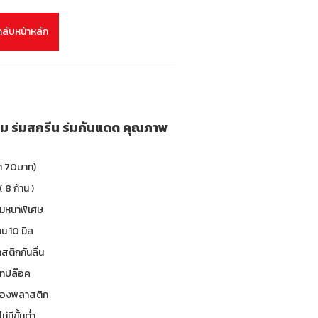
กลับหน้าหลัก
่ยม ร่มสกรีน ร่มกันแดด คุณภาพ
คา 70บาท)
( 8 ก้าน )
ร่มหนาพิเศษ
น 10 มิล
าสติกกันลื่น
 เทปล๊อค
ซองพลาสติก
ม่มีขั้นต่ำ