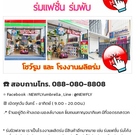
☎️ สอบถามโทร. 088-080-8808
⭐️ Facebook : NEWFLYumbrella , Line : @NEWFLY
📆 เปิดทุกวัน จันทร์ - อาทิตย์ ( 9.00 - 20.00น.)
📍 ร้านอยู่ติด ห้างเดอะมอลล์บางแค ฝั่งถนนกาญจนาภิเษก มีที่จอดรถสดวก
* ร่มนิวฟลาย เราเป็นโรงงานผลิตร่ม มีสินค้าอีกมากมาย เช่น ร่มแฟชั่น ร่มโค้ง