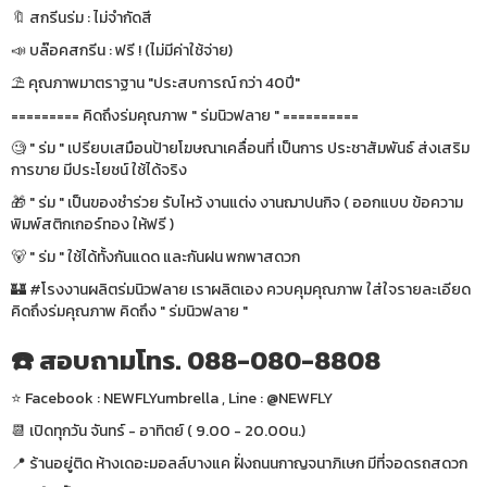
🔖 สกรีนร่ม : ไม่จำกัดสี
📣 บล๊อคสกรีน : ฟรี ! (ไม่มีค่าใช้จ่าย)
⛱ คุณภาพมาตราฐาน "ประสบการณ์ กว่า 40ปี"
========= คิดถึงร่มคุณภาพ " ร่มนิวฟลาย " ==========
🧐 " ร่ม " เปรียบเสมือนป้ายโฆษณาเคลื่อนที่ เป็นการ ประชาสัมพันธ์ ส่งเสริม
การขาย มีประโยชน์ ใช้ได้จริง
🎁 " ร่ม " เป็นของชำร่วย รับไหว้ งานแต่ง งานฌาปนกิจ ( ออกแบบ ข้อความ
พิมพ์สติกเกอร์ทอง ให้ฟรี )
🐻 " ร่ม " ใช้ได้ทั้งกันแดด และกันฝน พกพาสดวก
🏰 #โรงงานผลิตร่มนิวฟลาย เราผลิตเอง ควบคุมคุณภาพ ใส่ใจรายละเอียด
คิดถึงร่มคุณภาพ คิดถึง " ร่มนิวฟลาย "
☎️ สอบถามโทร. 088-080-8808
⭐️ Facebook : NEWFLYumbrella , Line : @NEWFLY
📆 เปิดทุกวัน จันทร์ - อาทิตย์ ( 9.00 - 20.00น.)
📍 ร้านอยู่ติด ห้างเดอะมอลล์บางแค ฝั่งถนนกาญจนาภิเษก มีที่จอดรถสดวก