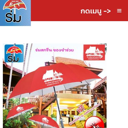
กดเมนู ->