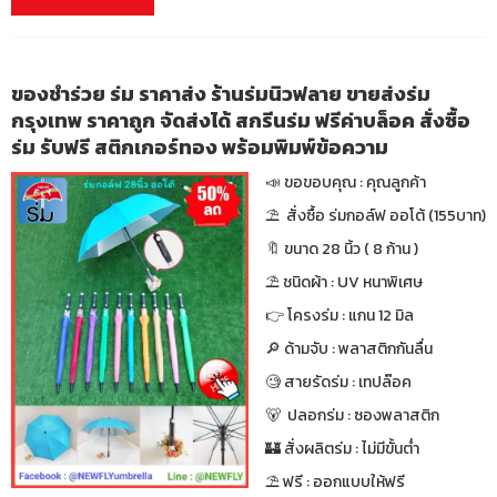
ของชำร่วย ร่ม ราคาส่ง ร้านร่มนิวฟลาย ขายส่งร่ม
กรุงเทพ ราคาถูก จัดส่งได้ สกรีนร่ม ฟรีค่าบล็อค สั่งซื้อ
ร่ม รับฟรี สติกเกอร์ทอง พร้อมพิมพ์ข้อความ
📣 ขอขอบคุณ : คุณลูกค้า
⛱ สั่งซื้อ ร่มกอล์ฟ ออโต้ (155บาท)
🔖 ขนาด 28 นิ้ว ( 8 ก้าน )
⛱ ชนิดผ้า : UV หนาพิเศษ
👉 โครงร่ม : แกน 12 มิล
🔎 ด้ามจับ : พลาสติกกันลื่น
🧐 สายรัดร่ม : เทปล๊อค
🐻 ปลอกร่ม : ซองพลาสติก
🏰 สั่งผลิตร่ม : ไม่มีขั้นต่ำ
⛱ ฟรี : ออกแบบให้ฟรี