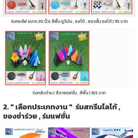
ร่มกอล์ฟ ขนาด 30 นื้ว( สีพื้น ยูวีเงิน , ออโต้ , สองชั้น ออโต้ ) 115 บาท
ร่มกลับด้าน ( สีลายแฟชั่น , สีพื้น ) 165 บาท
2. " เลือกประเภทงาน " ร่มสกรีนโลโก้ ,
ของชำร่วย , ร่มแฟชั่น