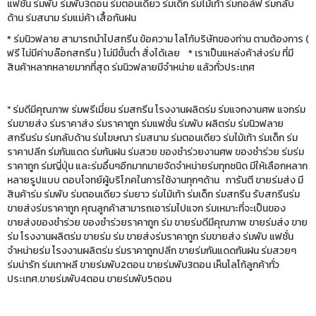
แฟชั่น ร่มพับ ร่มพับ3ตอน ร่มตอนเดียว ร่มเด็ก ร่มไม้เท้า ร่มกอล์ฟ ร่มกลับ
ด้าน ร่มสนาม ร่มแม่ค้า เสื้อกันฝน
* ร่มนิวฟลาย สามารถนำไปสกรีน ข้อความ โลโก้บริษัทของท่าน ตามต้องการ (
ฟรี ไม่มีค่าบล๊อกสกรีน ) ไม่มีขั้นต่ำ สั่งได้เลย * เราเป็นแหล่งค้าส่งร่ม ที่มี
สินค้าหลากหลายมากที่สุด ร่มนิวฟลายมีจำหน่าย แล้วทั่วประเทศ
" ร่มดีมีคุณภาพ ร่มพรีเมี่ยม ร่มสกรีน โรงงานผลิตร่ม ร่มแจกงานศพ แจกร่ม
ร่มขายส่ง ร่มราคาส่ง ร่มราคาถูก ร่มแฟชั่น ร่มพับ ผลิตร่ม ร่มนิวฟลาย
สกรีนร่ม ร่มกลับด้าน ร่มโฆษณา ร่มสนาม ร่มตอนเดียว ร่มไม้เท้า ร่มเด็ก ร่ม
ราคาปลีก ร่มกันแดด ร่มกันฝน ร่มสวย ของชำร่วยงานศพ ของชำร่วย ร่มร่ม
ราคาถูก ร่มญี่ปุ่น และร่มอื่นๆอีกมากมายจัดจำหน่ายร่มทุกชนิด มีให้เลือกหลาก
หลายรูปแบบ ตอบโจทย์ผู้บริโภคในการใช้งานทุกๆด้าน การันตี ขายร่มส่ง มี
สินค้าร่ม ร่มพับ ร่มตอนเดียว ร่มยาว ร่มไม้เท้า ร่มเด็ก ร่มสกรีน รับสกรีนร่ม
ขายส่งร่มราคาถูก คุณลูกค้าสามารถเอาร่มไปแจก ร่มเหมาะที่จะเป็นของ
ขายส่งของชำร่วย ของชำร่วยราคาถูก ร่ม ขายร่มดีมีคุณภาพ ขายร่มส่ง ขาย
ร่ม โรงงานผลิตร่ม ขายร่ม ร่ม ขายส่งร่มราคาถูก ร่มขายส่ง ร่มพับ แฟชั่น
จำหน่ายร่ม โรงงานผลิตร่ม ร่มราคาถูกปลีก ขายร่มกันแดดกันฝน ร่มสวยๆ
ร่มน่ารัก ร่มเกาหลี ขายร่มพับ2ตอน ขายร่มพับ3ตอน เห็นโลโก้ลูกค้าทั่ว
ประเทศ.ขายร่มพับ4ตอน ขายร่มพับ5ตอน