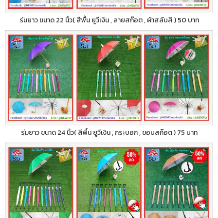
ร่มยาว ขนาด 22 นิ้ว( สีพื้น ยูวีเงิน , ลายสก๊อต , ผ้าสลับสี ) 50 บาท
ร่มยาว ขนาด 24 นิ้ว( สีพื้น ยูวีเงิน , กระบอก , ขอบสก๊อต ) 75 บาท