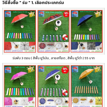
วิธีสั่งซื้อ " ร่ม " 1. เลิอกประเภทร่ม
ร่มพับ 3 ตอน ( สีพื้น ยูวีเงิน , ลายสก๊อต , สีพื้น ยูวีดำ ) 55 บาท