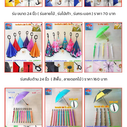
ร่ม ขนาด 24 นิ้ว ( ร่มลายไม้ , ร่มไม้เท้า , ร่มกระบอก ) ราคา 70 บาท
ร่มกลับด้าน 24 นิ้ว ( สีพื้น , ลายดอกไม้ ) ราคา 160 บาท