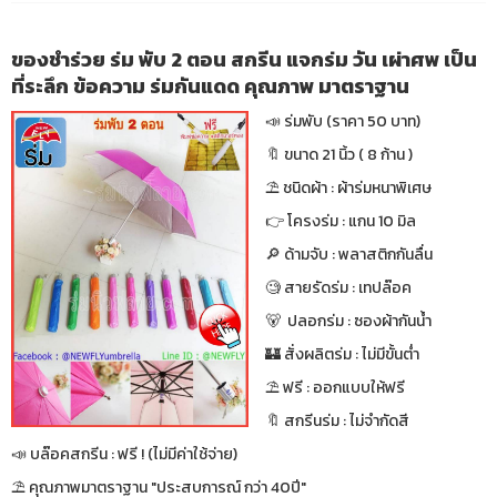
ของชำร่วย ร่ม พับ 2 ตอน สกรีน แจกร่ม วัน เผ่าศพ เป็น
ที่ระลึก ข้อความ ร่มกันแดด คุณภาพ มาตราฐาน
📣 ร่มพับ (ราคา 50 บาท)
🔖 ขนาด 21 นิ้ว ( 8 ก้าน )
⛱ ชนิดผ้า : ผ้าร่มหนาพิเศษ
👉 โครงร่ม : แกน 10 มิล
🔎 ด้ามจับ : พลาสติกกันลื่น
🧐 สายรัดร่ม : เทปล๊อค
🐻 ปลอกร่ม : ซองผ้ากันน้ำ
🏰 สั่งผลิตร่ม : ไม่มีขั้นต่ำ
⛱ ฟรี : ออกแบบให้ฟรี
🔖 สกรีนร่ม : ไม่จำกัดสี
📣 บล๊อคสกรีน : ฟรี ! (ไม่มีค่าใช้จ่าย)
⛱ คุณภาพมาตราฐาน "ประสบการณ์ กว่า 40ปี"