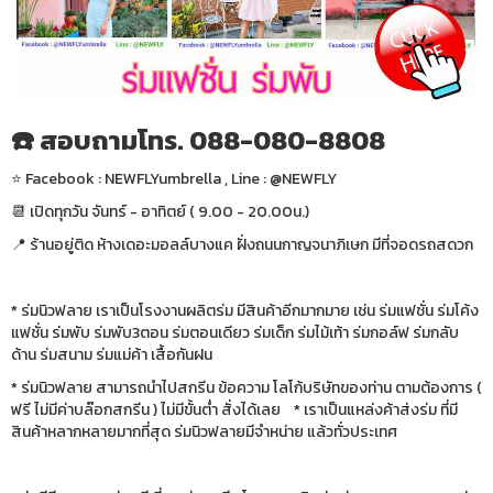
☎️ สอบถามโทร. 088-080-8808
⭐️ Facebook : NEWFLYumbrella , Line : @NEWFLY
📆 เปิดทุกวัน จันทร์ - อาทิตย์ ( 9.00 - 20.00น.)
📍 ร้านอยู่ติด ห้างเดอะมอลล์บางแค ฝั่งถนนกาญจนาภิเษก มีที่จอดรถสดวก
* ร่มนิวฟลาย เราเป็นโรงงานผลิตร่ม มีสินค้าอีกมากมาย เช่น ร่มแฟชั่น ร่มโค้ง
แฟชั่น ร่มพับ ร่มพับ3ตอน ร่มตอนเดียว ร่มเด็ก ร่มไม้เท้า ร่มกอล์ฟ ร่มกลับ
ด้าน ร่มสนาม ร่มแม่ค้า เสื้อกันฝน
* ร่มนิวฟลาย สามารถนำไปสกรีน ข้อความ โลโก้บริษัทของท่าน ตามต้องการ (
ฟรี ไม่มีค่าบล๊อกสกรีน ) ไม่มีขั้นต่ำ สั่งได้เลย * เราเป็นแหล่งค้าส่งร่ม ที่มี
สินค้าหลากหลายมากที่สุด ร่มนิวฟลายมีจำหน่าย แล้วทั่วประเทศ