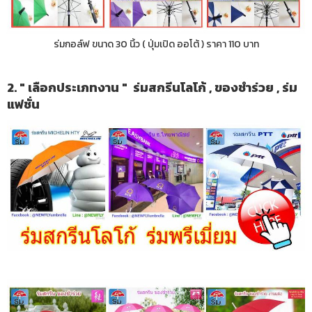
ร่มกอล์ฟ ขนาด 30 นิ้ว ( ปุ่มเปิด ออโต้ ) ราคา 110 บาท
2. " เลือกประเภทงาน " ร่มสกรีนโลโก้ , ของชำร่วย , ร่ม
แฟชั่น