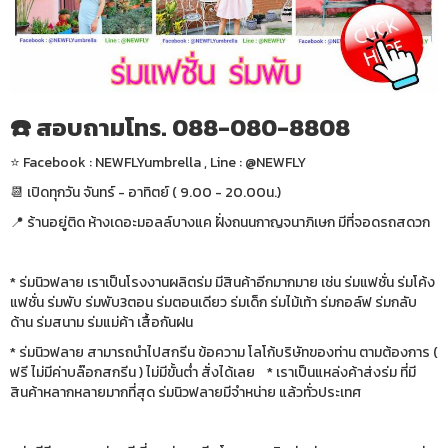
☎️ สอบถามโทร. 088-080-8808
⭐️ Facebook : NEWFLYumbrella , Line : @NEWFLY
📆 เปิดทุกวัน จันทร์ - อาทิตย์ ( 9.00 - 20.00น.)
📍 ร้านอยู่ติด ห้างเดอะมอลล์บางแค ฝั่งถนนกาญจนาภิเษก มีที่จอดรถสดวก
* ร่มนิวฟลาย เราเป็นโรงงานผลิตร่ม มีสินค้าอีกมากมาย เช่น ร่มแฟชั่น ร่มโค้ง
แฟชั่น ร่มพับ ร่มพับ3ตอน ร่มตอนเดียว ร่มเด็ก ร่มไม้เท้า ร่มกอล์ฟ ร่มกลับ
ด้าน ร่มสนาม ร่มแม่ค้า เสื้อกันฝน
* ร่มนิวฟลาย สามารถนำไปสกรีน ข้อความ โลโก้บริษัทของท่าน ตามต้องการ (
ฟรี ไม่มีค่าบล๊อกสกรีน ) ไม่มีขั้นต่ำ สั่งได้เลย * เราเป็นแหล่งค้าส่งร่ม ที่มี
สินค้าหลากหลายมากที่สุด ร่มนิวฟลายมีจำหน่าย แล้วทั่วประเทศ