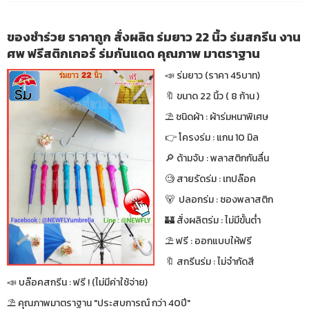
ของชำร่วย ราคาถูก สั่งผลิต ร่มยาว 22 นิ้ว ร่มสกรีน งาน
ศพ ฟรีสติกเกอร์ ร่มกันแดด คุณภาพ มาตราฐาน
📣 ร่มยาว (ราคา 45บาท)
🔖 ขนาด 22 นิ้ว ( 8 ก้าน )
⛱ ชนิดผ้า : ผ้าร่มหนาพิเศษ
👉 โครงร่ม : แกน 10 มิล
🔎 ด้ามจับ : พลาสติกกันลื่น
🧐 สายรัดร่ม : เทปล๊อค
🐻 ปลอกร่ม : ซองพลาสติก
🏰 สั่งผลิตร่ม : ไม่มีขั้นต่ำ
⛱ ฟรี : ออกแบบให้ฟรี
🔖 สกรีนร่ม : ไม่จำกัดสี
📣 บล๊อคสกรีน : ฟรี ! (ไม่มีค่าใช้จ่าย)
⛱ คุณภาพมาตราฐาน "ประสบการณ์ กว่า 40ปี"