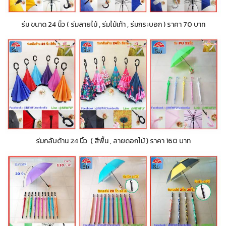
ร่ม ขนาด 24 นิ้ว ( ร่มลายไม้ , ร่มไม้เท้า , ร่มกระบอก ) ราคา 70 บาท
ร่มกลับด้าน 24 นิ้ว ( สีพื้น , ลายดอกไม้ ) ราคา 160 บาท