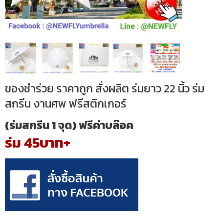
ของชำร่วย ราคาถูก สั่งผลิต ร่มยาว 22 นิ้ว ร่ม
สกรีน งานศพ ฟรีสติกเกอร์
(ร่มสกรีน 1 จุด) ฟรีค่าบล๊อค
ร่ม 45บาท+