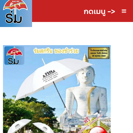
กดเมนู ->