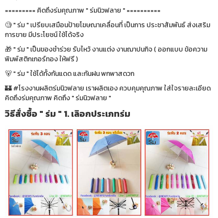
========= คิดถึงร่มคุณภาพ " ร่มนิวฟลาย " ==========
🧐 " ร่ม " เปรียบเสมือนป้ายโฆษณาเคลื่อนที่ เป็นการ ประชาสัมพันธ์ ส่งเสริม
การขาย มีประโยชน์ ใช้ได้จริง
🎁 " ร่ม " เป็นของชำร่วย รับไหว้ งานแต่ง งานฌาปนกิจ ( ออกแบบ ข้อความ
พิมพ์สติกเกอร์ทอง ให้ฟรี )
🐻 " ร่ม " ใช้ได้ทั้งกันแดด และกันฝน พกพาสดวก
🏰 #โรงงานผลิตร่มนิวฟลาย เราผลิตเอง ควบคุมคุณภาพ ใส่ใจรายละเอียด
คิดถึงร่มคุณภาพ คิดถึง " ร่มนิวฟลาย "
วิธีสั่งซื้อ " ร่ม " 1. เลิอกประเภทร่ม