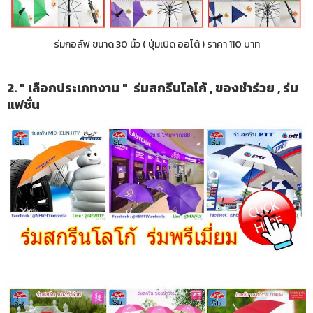
ร่มกอล์ฟ ขนาด 30 นิ้ว ( ปุ่มเปิด ออโต้ ) ราคา 110 บาท
2. " เลือกประเภทงาน " ร่มสกรีนโลโก้ , ของชำร่วย , ร่ม
แฟชั่น