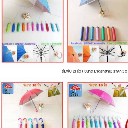
ร่มพับ 21 นิ้ว ( ขนาด มาตราฐาน) ราคา 5