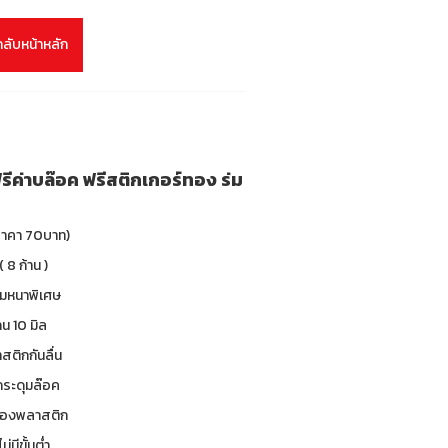
กลับหน้าหลัก
ฟรีค่าบล๊อค ฟรีสติกเกอร์ทอง ร่ม
(ราคา 70บาท)
( 8 ก้าน )
ร่มหนาพิเศษ
น 10 มิล
าสติกกันลื่น
 กระดุมล๊อค
ซองพลาสติก
ม่มีขั้นต่ำ