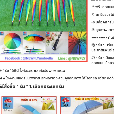
⛱ ฟรี : ออกแบบ
🔖 สกรีนร่ม : ไม
📣 บล๊อคสกรีน : ฟ
⛱ คุณภาพมาตรา
========= คิดถ
🧐 " ร่ม " เปรี
ประชาสัมพันธ์ ส
🎁 " ร่ม " เป็น
ออกแบบ ข้อความ
 " ร่ม " ใช้ได้ทั้งกันแดด และกันฝน พกพาสดวก
🏰 #โรงงานผลิตร่มนิวฟลาย เราผลิตเอง ควบคุมคุณภาพ ใส่ใจรายละเอียด คิดถึง
วิธีสั่งซื้อ " ร่ม " 1. เลิอกประเภทร่ม