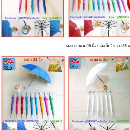
ร่มยาว ขนาด 16 นิ้ว ( ร่มเด็ก ) ราคา 35 