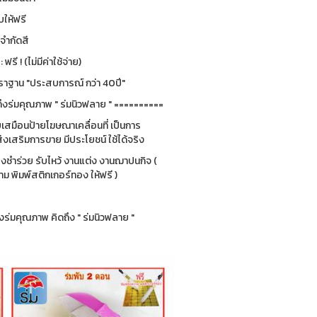
ให้ฟรี
่จำกัดสี
รี ! (ไม่มีค่าใช้จ่าย)
ฐาน "ประสบการณ์ กว่า 40ปี"
ึงร่มคุณภาพ " ร่มนิวฟลาย " ==========
ยบเสมือนป้ายโฆษณาเคลื่อนที่ เป็นการ
่งเสริมการขาย มีประโยชน์ ใช้ได้จริง
ของชำร่วย รับไหว้ งานแต่ง งานฌาปนกิจ (
 พิมพ์สติกเกอร์ทอง ให้ฟรี )
ร่มคุณภาพ คิดถึง " ร่มนิวฟลาย "