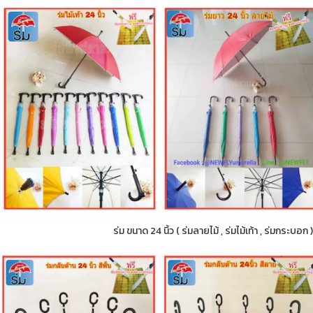
ร่ม ขนาด 24 นิ้ว ( ร่มลายไม้ , ร่มไม้เท้า , ร่มกระบอ