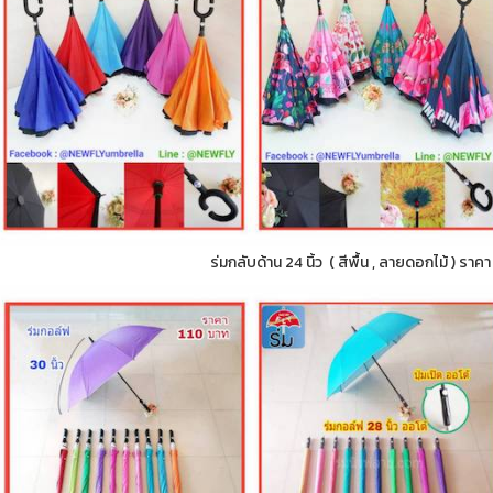
ร่มกลับด้าน 24 นิ้ว ( สีพื้น , ลายดอกไม้ ) ราค