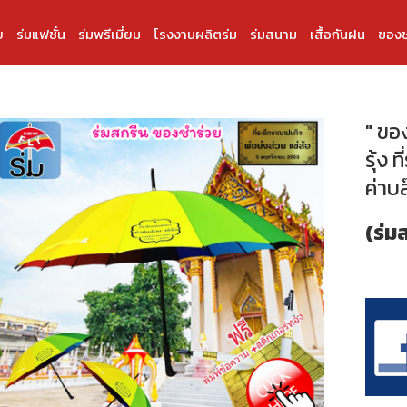
บ
ร่มแฟชั่น
ร่มพรีเมี่ยม
โรงงานผลิตร่ม
ร่มสนาม
เสื้อกันฝน
ของช
" ขอ
รุ้ง 
ค่าบ
(ร่ม