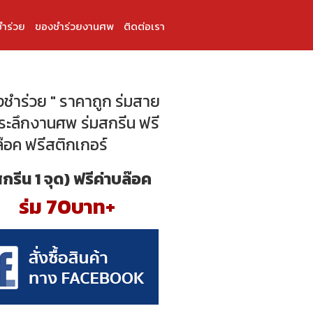
ำร่วย
ของชำร่วยงานศพ
ติดต่อเรา
งชำร่วย " ราคาถูก ร่มสาย
ที่ระลึกงานศพ ร่มสกรีน ฟรี
ล๊อค ฟรีสติกเกอร์
สกรีน 1 จุด) ฟรีค่าบล๊อค
ร่ม 70บาท+