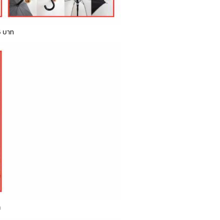
5 บาท
ท