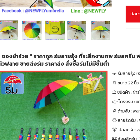
ย้อน
" ของชำร่วย " ราคาถูก ร่มสายรุ้ง ที่ระลึกงานศพ ร่มสกรีน 
นิวฟลาย ขายส่งร่ม ราคาส่ง สั่งซื้อร่มไม่มีขั้นต่ำ
📣 ร่มสายรุ้ง 
🔖 ขนาด 22 นิ้ว 
⛱ ชนิดผ้า : ผ้า
👉 โครงร่ม : แก
🔎 ด้ามจับ : พล
🧐 สายรัดร่ม :
🐻 ปลอกร่ม : 
🏰 สั่งผลิตร่ม : ไ