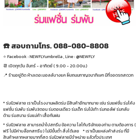
☎️ สอบถามโทร. 088-080-8808
⭐️ Facebook : NEWFLYumbrella , Line : @NEWFLY
📆 เปิดทุกวัน จันทร์ - อาทิตย์ ( 9.00 - 20.00น.)
📍 ร้านอยู่ติด ห้างเดอะมอลล์บางแค ฝั่งถนนกาญจนาภิเษก มีที่จอดรถสดวก
* ร่มนิวฟลาย เราเป็นโรงงานผลิตร่ม มีสินค้าอีกมากมาย เช่น ร่มแฟชั่น ร่มโค้ง
แฟชั่น ร่มพับ ร่มพับ3ตอน ร่มตอนเดียว ร่มเด็ก ร่มไม้เท้า ร่มกอล์ฟ ร่มกลับ
ด้าน ร่มสนาม ร่มแม่ค้า เสื้อกันฝน
* ร่มนิวฟลาย สามารถนำไปสกรีน ข้อความ โลโก้บริษัทของท่าน ตามต้องการ (
ฟรี ไม่มีค่าบล๊อกสกรีน ) ไม่มีขั้นต่ำ สั่งได้เลย * เราเป็นแหล่งค้าส่งร่ม ที่มี
สินค้าหลากหลายมากที่สุด ร่มนิวฟลายมีจำหน่าย แล้วทั่วประเทศ