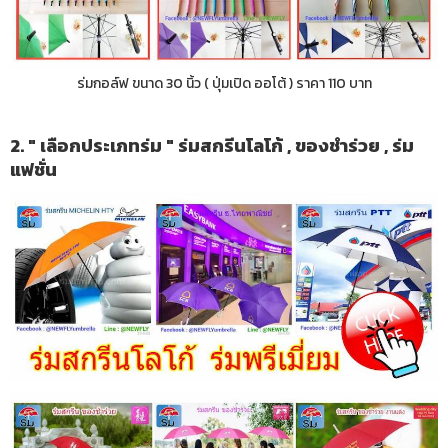
ร่มกอล์ฟ ขนาด 30 นิ้ว ( ปุ่มเปิด ออโต้ ) ราคา 110 บาท
2. " เลือกประเภทร่ม " ร่มสกรีนโลโก้ , ของชำร่วย , ร่ม
แฟชั่น