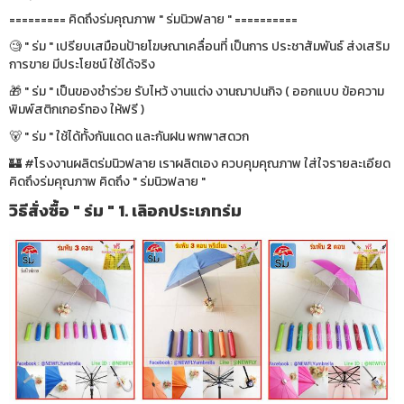
========= คิดถึงร่มคุณภาพ " ร่มนิวฟลาย " ==========
🧐 " ร่ม " เปรียบเสมือนป้ายโฆษณาเคลื่อนที่ เป็นการ ประชาสัมพันธ์ ส่งเสริม
การขาย มีประโยชน์ ใช้ได้จริง
🎁 " ร่ม " เป็นของชำร่วย รับไหว้ งานแต่ง งานฌาปนกิจ ( ออกแบบ ข้อความ
พิมพ์สติกเกอร์ทอง ให้ฟรี )
🐻 " ร่ม " ใช้ได้ทั้งกันแดด และกันฝน พกพาสดวก
🏰 #โรงงานผลิตร่มนิวฟลาย เราผลิตเอง ควบคุมคุณภาพ ใส่ใจรายละเอียด
คิดถึงร่มคุณภาพ คิดถึง " ร่มนิวฟลาย "
วิธีสั่งซื้อ " ร่ม " 1. เลิอกประเภทร่ม