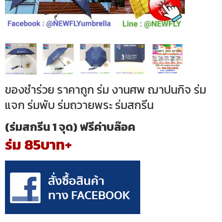
ของชำร่วย ราคาถูก ร่ม งานศพ ฌาปนกิจ ร่ม
แจก ร่มพับ ร่มถวายพระ ร่มสกรีน
(ร่มสกรีน 1 จุด) ฟรีค่าบล๊อค
ร่ม 85บาท+