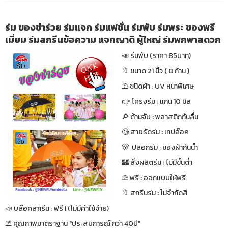
ร่ม ของชำร่วย ร่มแจก ร่มแฟชั่น ร่มพับ ร่มพระ ของพรี
เมี่ยม ร่มสกรีนข้อความ แจกญาติ ผู้ใหญ่ ร่มพกพาสดวก
📣 ร่มพับ (ราคา 85บาท)
🔖 ขนาด 21 นิ้ว ( 8 ก้าน )
⛱ ชนิดผ้า : UV หนาพิเศษ
👉 โครงร่ม : แกน 10 มิล
🔎 ด้ามจับ : พลาสติกกันลื่น
🧐 สายรัดร่ม : เทปล๊อค
🐻 ปลอกร่ม : ซองผ้ากันน้ำ
🏰 สั่งผลิตร่ม : ไม่มีขั้นต่ำ
⛱ ฟรี : ออกแบบให้ฟรี
🔖 สกรีนร่ม : ไม่จำกัดสี
📣 บล๊อคสกรีน : ฟรี ! (ไม่มีค่าใช้จ่าย)
⛱ คุณภาพมาตราฐาน "ประสบการณ์ กว่า 40ปี"