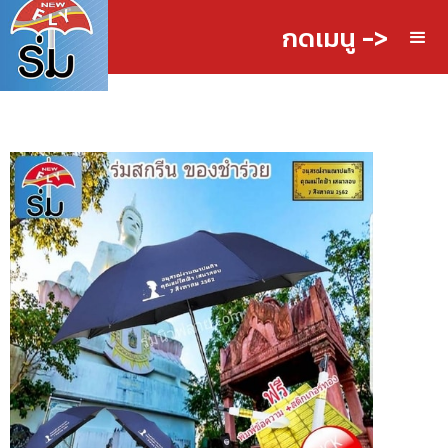
กดเมนู ->