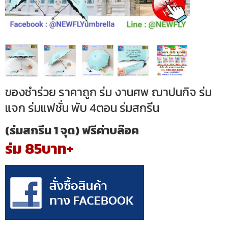
ของชำร่วย ราคาถูก ร่ม งานศพ ฌาปนกิจ ร่ม
แจก ร่มแฟชั่น พับ 4ตอน ร่มสกรีน
(ร่มสกรีน 1 จุด) ฟรีค่าบล๊อค
ร่ม 85บาท+