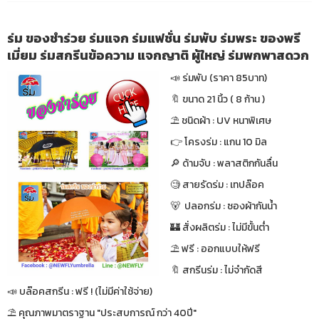
ร่ม ของชำร่วย ร่มแจก ร่มแฟชั่น ร่มพับ ร่มพระ ของพรี
เมี่ยม ร่มสกรีนข้อความ แจกญาติ ผู้ใหญ่ ร่มพกพาสดวก
📣 ร่มพับ (ราคา 85บาท)
🔖 ขนาด 21 นิ้ว ( 8 ก้าน )
⛱ ชนิดผ้า : UV หนาพิเศษ
👉 โครงร่ม : แกน 10 มิล
🔎 ด้ามจับ : พลาสติกกันลื่น
🧐 สายรัดร่ม : เทปล๊อค
🐻 ปลอกร่ม : ซองผ้ากันน้ำ
🏰 สั่งผลิตร่ม : ไม่มีขั้นต่ำ
⛱ ฟรี : ออกแบบให้ฟรี
🔖 สกรีนร่ม : ไม่จำกัดสี
📣 บล๊อคสกรีน : ฟรี ! (ไม่มีค่าใช้จ่าย)
⛱ คุณภาพมาตราฐาน "ประสบการณ์ กว่า 40ปี"