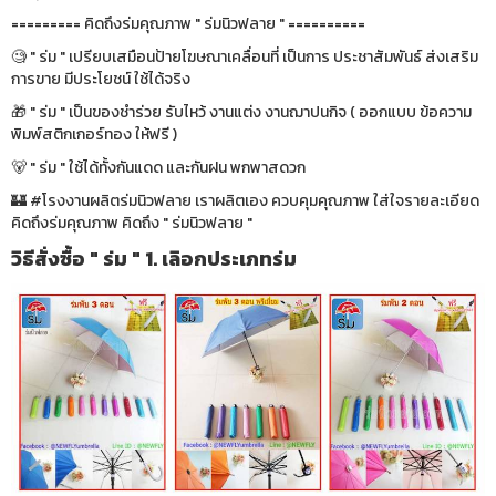
========= คิดถึงร่มคุณภาพ " ร่มนิวฟลาย " ==========
🧐 " ร่ม " เปรียบเสมือนป้ายโฆษณาเคลื่อนที่ เป็นการ ประชาสัมพันธ์ ส่งเสริม
การขาย มีประโยชน์ ใช้ได้จริง
🎁 " ร่ม " เป็นของชำร่วย รับไหว้ งานแต่ง งานฌาปนกิจ ( ออกแบบ ข้อความ
พิมพ์สติกเกอร์ทอง ให้ฟรี )
🐻 " ร่ม " ใช้ได้ทั้งกันแดด และกันฝน พกพาสดวก
🏰 #โรงงานผลิตร่มนิวฟลาย เราผลิตเอง ควบคุมคุณภาพ ใส่ใจรายละเอียด
คิดถึงร่มคุณภาพ คิดถึง " ร่มนิวฟลาย "
วิธีสั่งซื้อ " ร่ม " 1. เลิอกประเภทร่ม