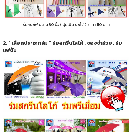
ร่มกอล์ฟ ขนาด 30 นิ้ว ( ปุ่มเปิด ออโต้ ) ราคา 110 บาท
2. " เลือกประเภทร่ม " ร่มสกรีนโลโก้ , ของชำร่วย , ร่ม
แฟชั่น