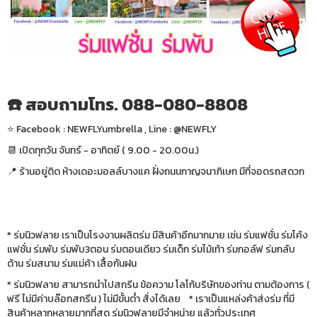
☎️ สอบถามโทร. 088-080-8808
⭐️ Facebook : NEWFLYumbrella , Line : @NEWFLY
📆 เปิดทุกวัน จันทร์ - อาทิตย์ ( 9.00 - 20.00น.)
📍 ร้านอยู่ติด ห้างเดอะมอลล์บางแค ฝั่งถนนกาญจนาภิเษก มีที่จอดรถสดวก
* ร่มนิวฟลาย เราเป็นโรงงานผลิตร่ม มีสินค้าอีกมากมาย เช่น ร่มแฟชั่น ร่มโค้ง
แฟชั่น ร่มพับ ร่มพับ3ตอน ร่มตอนเดียว ร่มเด็ก ร่มไม้เท้า ร่มกอล์ฟ ร่มกลับ
ด้าน ร่มสนาม ร่มแม่ค้า เสื้อกันฝน
* ร่มนิวฟลาย สามารถนำไปสกรีน ข้อความ โลโก้บริษัทของท่าน ตามต้องการ (
ฟรี ไม่มีค่าบล๊อกสกรีน ) ไม่มีขั้นต่ำ สั่งได้เลย * เราเป็นแหล่งค้าส่งร่ม ที่มี
สินค้าหลากหลายมากที่สุด ร่มนิวฟลายมีจำหน่าย แล้วทั่วประเทศ