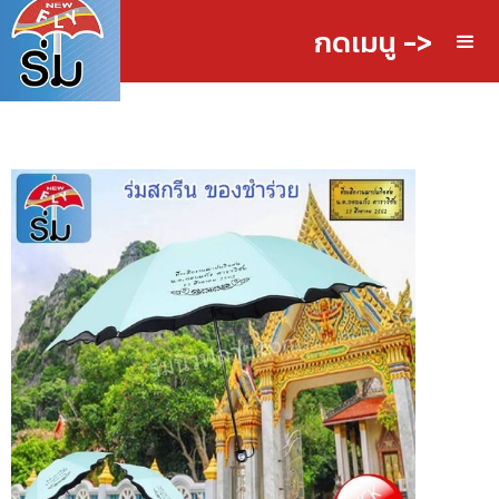
กดเมนู ->