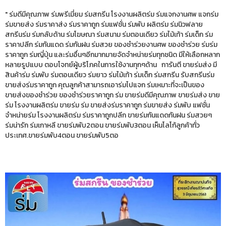
" ร่มดีมีคุณภาพ ร่มพรีเมี่ยม ร่มสกรีน โรงงานผลิตร่ม ร่มแจกงานศพ แจกร่ม
ร่มขายส่ง ร่มราคาส่ง ร่มราคาถูก ร่มแฟชั่น ร่มพับ ผลิตร่ม ร่มนิวฟลาย
สกรีนร่ม ร่มกลับด้าน ร่มโฆษณา ร่มสนาม ร่มตอนเดียว ร่มไม้เท้า ร่มเด็ก ร่ม
ราคาปลีก ร่มกันแดด ร่มกันฝน ร่มสวย ของชำร่วยงานศพ ของชำร่วย ร่มร่ม
ราคาถูก ร่มญี่ปุ่น และร่มอื่นๆอีกมากมายจัดจำหน่ายร่มทุกชนิด มีให้เลือกหลาก
หลายรูปแบบ ตอบโจทย์ผู้บริโภคในการใช้งานทุกๆด้าน การันตี ขายร่มส่ง มี
สินค้าร่ม ร่มพับ ร่มตอนเดียว ร่มยาว ร่มไม้เท้า ร่มเด็ก ร่มสกรีน รับสกรีนร่ม
ขายส่งร่มราคาถูก คุณลูกค้าสามารถเอาร่มไปแจก ร่มเหมาะที่จะเป็นของ
ขายส่งของชำร่วย ของชำร่วยราคาถูก ร่ม ขายร่มดีมีคุณภาพ ขายร่มส่ง ขาย
ร่ม โรงงานผลิตร่ม ขายร่ม ร่ม ขายส่งร่มราคาถูก ร่มขายส่ง ร่มพับ แฟชั่น
จำหน่ายร่ม โรงงานผลิตร่ม ร่มราคาถูกปลีก ขายร่มกันแดดกันฝน ร่มสวยๆ
ร่มน่ารัก ร่มเกาหลี ขายร่มพับ2ตอน ขายร่มพับ3ตอน เห็นโลโก้ลูกค้าทั่ว
ประเทศ.ขายร่มพับ4ตอน ขายร่มพับ5ตอ