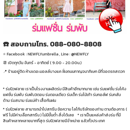
☎️ สอบถามโทร. 088-080-8808
⭐️ Facebook : NEWFLYumbrella , Line : @NEWFLY
📆 เปิดทุกวัน จันทร์ - อาทิตย์ ( 9.00 - 20.00น.)
📍 ร้านอยู่ติด ห้างเดอะมอลล์บางแค ฝั่งถนนกาญจนาภิเษก มีที่จอดรถสดวก
* ร่มนิวฟลาย เราเป็นโรงงานผลิตร่ม มีสินค้าอีกมากมาย เช่น ร่มแฟชั่น ร่มโค้ง
แฟชั่น ร่มพับ ร่มพับ3ตอน ร่มตอนเดียว ร่มเด็ก ร่มไม้เท้า ร่มกอล์ฟ ร่มกลับ
ด้าน ร่มสนาม ร่มแม่ค้า เสื้อกันฝน
* ร่มนิวฟลาย สามารถนำไปสกรีน ข้อความ โลโก้บริษัทของท่าน ตามต้องการ (
ฟรี ไม่มีค่าบล๊อกสกรีน ) ไม่มีขั้นต่ำ สั่งได้เลย * เราเป็นแหล่งค้าส่งร่ม ที่มี
สินค้าหลากหลายมากที่สุด ร่มนิวฟลายมีจำหน่าย แล้วทั่วประเทศ