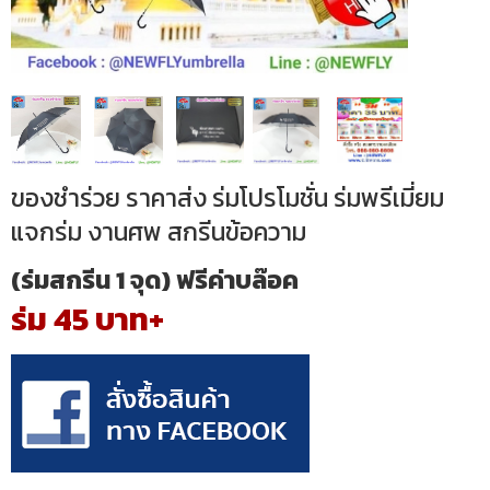
ของชำร่วย ราคาส่ง ร่มโปรโมชั่น ร่มพรีเมี่ยม
แจกร่ม งานศพ สกรีนข้อความ
(ร่มสกรีน 1 จุด) ฟรีค่าบล๊อค
ร่ม 45 บาท+