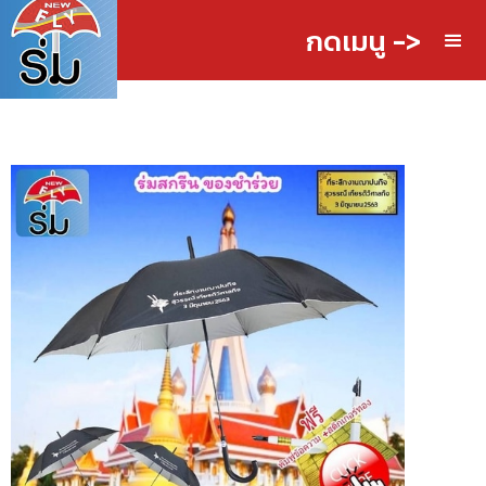
กดเมนู ->