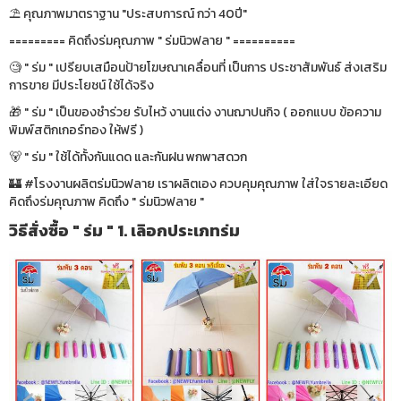
⛱ คุณภาพมาตราฐาน "ประสบการณ์ กว่า 40ปี"
========= คิดถึงร่มคุณภาพ " ร่มนิวฟลาย " ==========
🧐 " ร่ม " เปรียบเสมือนป้ายโฆษณาเคลื่อนที่ เป็นการ ประชาสัมพันธ์ ส่งเสริม
การขาย มีประโยชน์ ใช้ได้จริง
🎁 " ร่ม " เป็นของชำร่วย รับไหว้ งานแต่ง งานฌาปนกิจ ( ออกแบบ ข้อความ
พิมพ์สติกเกอร์ทอง ให้ฟรี )
🐻 " ร่ม " ใช้ได้ทั้งกันแดด และกันฝน พกพาสดวก
🏰 #โรงงานผลิตร่มนิวฟลาย เราผลิตเอง ควบคุมคุณภาพ ใส่ใจรายละเอียด
คิดถึงร่มคุณภาพ คิดถึง " ร่มนิวฟลาย "
วิธีสั่งซื้อ " ร่ม " 1. เลิอกประเภทร่ม