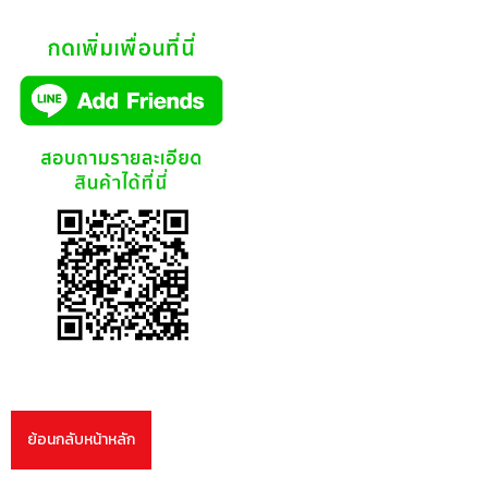
ย้อนกลับหน้าหลัก