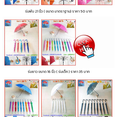
ร่มพับ 21 นิ้ว ( ขนาด มาตราฐาน) ราคา 50 บาท
ร่มยาว ขนาด 16 นิ้ว ( ร่มเด็ก ) ราคา 35 บาท