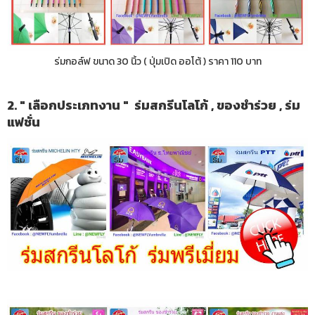
ร่มกอล์ฟ ขนาด 30 นิ้ว ( ปุ่มเปิด ออโต้ ) ราคา 110 บาท
2. " เลือกประเภทงาน " ร่มสกรีนโลโก้ , ของชำร่วย , ร่ม
แฟชั่น