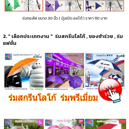
ร่มกอล์ฟ ขนาด 30 นิ้ว ( ปุ่มเปิด ออโต้ ) ราคา 110 บาท
2. " เลือกประเภทงาน " ร่มสกรีนโลโก้ , ของชำร่วย , ร่ม
แฟชั่น