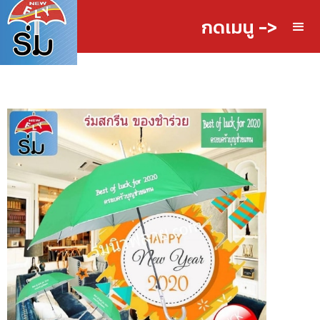
กดเมนู ->