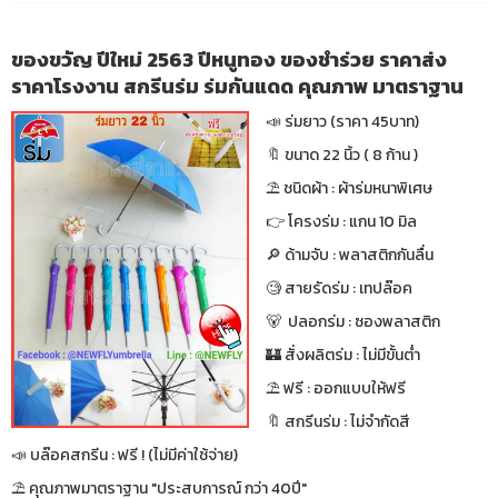
ของขวัญ ปีใหม่ 2563 ปีหนูทอง ของชำร่วย ราคาส่ง
ราคาโรงงาน สกรีนร่ม ร่มกันแดด คุณภาพ มาตราฐาน
📣 ร่มยาว (ราคา 45บาท)
🔖 ขนาด 22 นิ้ว ( 8 ก้าน )
⛱ ชนิดผ้า : ผ้าร่มหนาพิเศษ
👉 โครงร่ม : แกน 10 มิล
🔎 ด้ามจับ : พลาสติกกันลื่น
🧐 สายรัดร่ม : เทปล๊อค
🐻 ปลอกร่ม : ซองพลาสติก
🏰 สั่งผลิตร่ม : ไม่มีขั้นต่ำ
⛱ ฟรี : ออกแบบให้ฟรี
🔖 สกรีนร่ม : ไม่จำกัดสี
📣 บล๊อคสกรีน : ฟรี ! (ไม่มีค่าใช้จ่าย)
⛱ คุณภาพมาตราฐาน "ประสบการณ์ กว่า 40ปี"