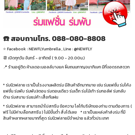
☎️ สอบถามโทร. 088-080-8808
⭐️ Facebook : NEWFLYumbrella , Line : @NEWFLY
📆 เปิดทุกวัน จันทร์ - อาทิตย์ ( 9.00 - 20.00น.)
📍 ร้านอยู่ติด ห้างเดอะมอลล์บางแค ฝั่งถนนกาญจนาภิเษก มีที่จอดรถสดวก
* ร่มนิวฟลาย เราเป็นโรงงานผลิตร่ม มีสินค้าอีกมากมาย เช่น ร่มแฟชั่น ร่มโค้ง
แฟชั่น ร่มพับ ร่มพับ3ตอน ร่มตอนเดียว ร่มเด็ก ร่มไม้เท้า ร่มกอล์ฟ ร่มกลับ
ด้าน ร่มสนาม ร่มแม่ค้า เสื้อกันฝน
* ร่มนิวฟลาย สามารถนำไปสกรีน ข้อความ โลโก้บริษัทของท่าน ตามต้องการ (
ฟรี ไม่มีค่าบล๊อกสกรีน ) ไม่มีขั้นต่ำ สั่งได้เลย * เราเป็นแหล่งค้าส่งร่ม ที่มี
สินค้าหลากหลายมากที่สุด ร่มนิวฟลายมีจำหน่าย แล้วทั่วประเทศ