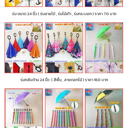
ร่ม ขนาด 24 นิ้ว ( ร่มลายไม้ , ร่มไม้เท้า , ร่มกระบอก ) ราคา 70 บาท
ร่มกลับด้าน 24 นิ้ว ( สีพื้น , ลายดอกไม้ ) ราคา 160 บาท