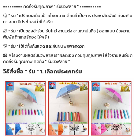
========= คิดถึงร่มคุณภาพ " ร่มนิวฟลาย " ==========
🧐 " ร่ม " เปรียบเสมือนป้ายโฆษณาเคลื่อนที่ เป็นการ ประชาสัมพันธ์ ส่งเสริม
การขาย มีประโยชน์ ใช้ได้จริง
🎁 " ร่ม " เป็นของชำร่วย รับไหว้ งานแต่ง งานฌาปนกิจ ( ออกแบบ ข้อความ
พิมพ์สติกเกอร์ทอง ให้ฟรี )
🐻 " ร่ม " ใช้ได้ทั้งกันแดด และกันฝน พกพาสดวก
🏰 #โรงงานผลิตร่มนิวฟลาย เราผลิตเอง ควบคุมคุณภาพ ใส่ใจรายละเอียด
คิดถึงร่มคุณภาพ คิดถึง " ร่มนิวฟลาย "
วิธีสั่งซื้อ " ร่ม " 1. เลิอกประเภทร่ม