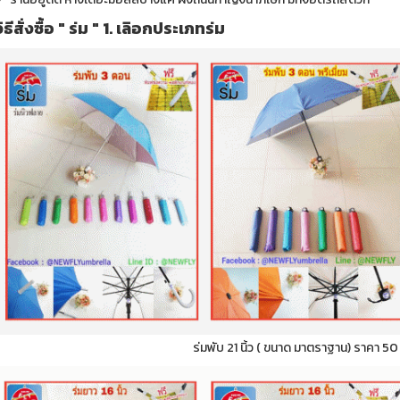
วิธีสั่งซื้อ " ร่ม " 1. เลิอกประเภทร่ม
ร่มพับ 21 นิ้ว ( ขนาด มาตราฐาน) ราคา 5