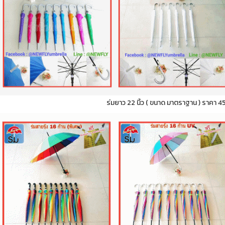
ร่มยาว 22 นิ้ว ( ขนาด มาตราฐาน ) ราคา 4