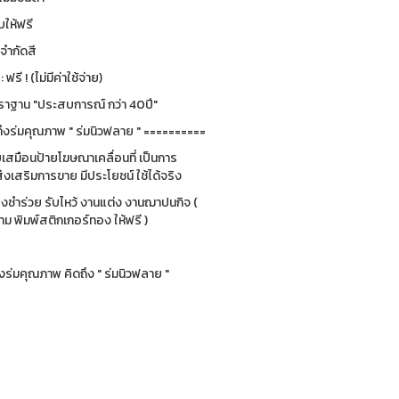
ให้ฟรี
่จำกัดสี
รี ! (ไม่มีค่าใช้จ่าย)
ฐาน "ประสบการณ์ กว่า 40ปี"
ึงร่มคุณภาพ " ร่มนิวฟลาย " ==========
ยบเสมือนป้ายโฆษณาเคลื่อนที่ เป็นการ
่งเสริมการขาย มีประโยชน์ ใช้ได้จริง
ของชำร่วย รับไหว้ งานแต่ง งานฌาปนกิจ (
 พิมพ์สติกเกอร์ทอง ให้ฟรี )
ร่มคุณภาพ คิดถึง " ร่มนิวฟลาย "