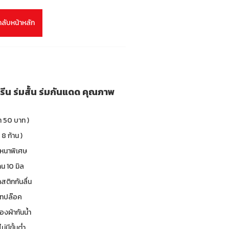
กลับหน้าหลัก
รีน ร่มสั้น ร่มกันแดด คุณภาพ
า 50 บาท )
 8 ก้าน )
 หนาพิเศษ
น 10 มิล
าสติกกันลื่น
 เทปล๊อค
องผ้ากันน้ำ
ม่มีขั้นต่ำ