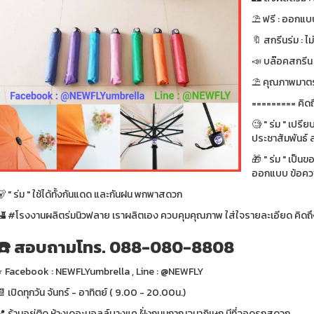
⛱ ฟรี : ออกแบบ
🔖 สกรีนร่ม : ไม
📣 บล๊อคสกรีน : ฟ
⛱ คุณภาพมาตรา
========= คิดถ
🧐 " ร่ม " เปรี
ประชาสัมพันธ์ ส
🎁 " ร่ม " เป็น
ออกแบบ ข้อความ
 " ร่ม " ใช้ได้ทั้งกันแดด และกันฝน พกพาสดวก
🏰 #โรงงานผลิตร่มนิวฟลาย เราผลิตเอง ควบคุมคุณภาพ ใส่ใจรายละเอียด คิดถึง
☎️ สอบถามโทร. 088-080-8808
⭐️ Facebook : NEWFLYumbrella , Line : @NEWFLY
 เปิดทุกวัน จันทร์ - อาทิตย์ ( 9.00 - 20.00น.)
📍 ร้านอยู่ติด ห้างเดอะมอลล์บางแค ฝั่งถนนกาญจนาภิเษก มีที่จอดรถสดวก