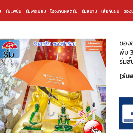
บ
ร่มแฟชั่น
ร่มพรีเมี่ยม
โรงงานผลิตร่ม
ร่มสนาม
เสื้อกันฝน
ของช
ของช
พับ 3
ร่มสั้
(ร่ม