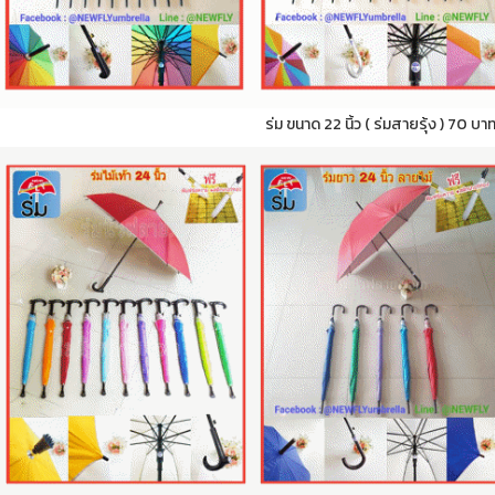
ร่ม ขนาด 22 นิ้ว ( ร่มสายรุ้ง ) 70 บา