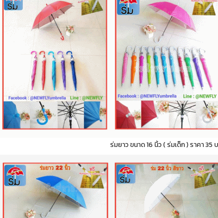
ร่มยาว ขนาด 16 นิ้ว ( ร่มเด็ก ) ราคา 35 