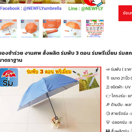
ย้อน
ของชำร่วย งานศพ สั่งผลิต ร่มพับ 3 ตอน ร่มพรีเมี่ยม ร่มสก
มาตราฐาน
📣 ร่มพับ ( ราค
🔖 ขนาด 21 นิ้ว (
⛱ ชนิดผ้า : UV
👉 โครงร่ม : แก
🔎 ด้ามจับ : พล
🧐 สายรัดร่ม :
🐻 ปลอกร่ม : ซ
🏰 สั่งผลิตร่ม : ไ