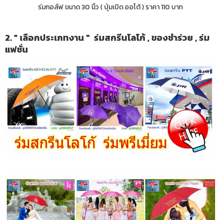
ร่มกอล์ฟ ขนาด 30 นิ้ว ( ปุ่มเปิด ออโต้ ) ราคา 110 บาท
2. " เลือกประเภทงาน " ร่มสกรีนโลโก้ , ของชำร่วย , ร่ม
แฟชั่น