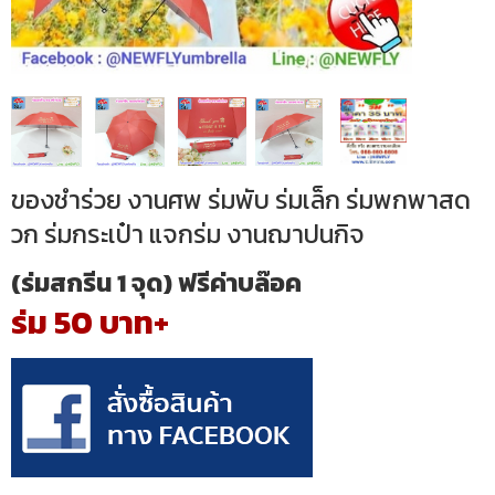
ของชำร่วย งานศพ ร่มพับ ร่มเล็ก ร่มพกพาสด
วก ร่มกระเป๋า แจกร่ม งานฌาปนกิจ
(ร่มสกรีน 1 จุด) ฟรีค่าบล๊อค
ร่ม 50 บาท+