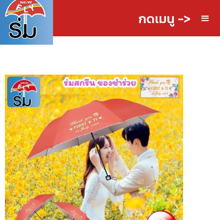
กดเมนู ->