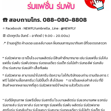
☎️ สอบถามโทร. 088-080-8808
⭐️ Facebook : NEWFLYumbrella , Line : @NEWFLY
📆 เปิดทุกวัน จันทร์ - อาทิตย์ ( 9.00 - 20.00น.)
📍 ร้านอยู่ติด ห้างเดอะมอลล์บางแค ฝั่งถนนกาญจนาภิเษก มีที่จอดรถสดวก
* ร่มนิวฟลาย เราเป็นโรงงานผลิตร่ม มีสินค้าอีกมากมาย เช่น ร่มแฟชั่น ร่มโค้ง
แฟชั่น ร่มพับ ร่มพับ3ตอน ร่มตอนเดียว ร่มเด็ก ร่มไม้เท้า ร่มกอล์ฟ ร่มกลับ
ด้าน ร่มสนาม ร่มแม่ค้า เสื้อกันฝน
* ร่มนิวฟลาย สามารถนำไปสกรีน ข้อความ โลโก้บริษัทของท่าน ตามต้องการ (
ฟรี ไม่มีค่าบล๊อกสกรีน ) ไม่มีขั้นต่ำ สั่งได้เลย * เราเป็นแหล่งค้าส่งร่ม ที่มี
สินค้าหลากหลายมากที่สุด ร่มนิวฟลายมีจำหน่าย แล้วทั่วประเทศ
" ร่มดีมีคุณภาพ ร่มพรีเมี่ยม ร่มสกรีน โรงงานผลิตร่ม ร่มแจกงานศพ แจกร่ม
ร่มขายส่ง ร่มราคาส่ง ร่มราคาถูก ร่มแฟชั่น ร่มพับ ผลิตร่ม ร่มนิวฟลาย
สกรีนร่ม ร่มกลับด้าน ร่มโฆษณา ร่มสนาม ร่มตอนเดียว ร่มไม้เท้า ร่มเด็ก ร่ม