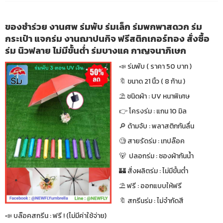
ของชำร่วย งานศพ ร่มพับ ร่มเล็ก ร่มพกพาสดวก ร่ม
กระเป๋า แจกร่ม งานฌาปนกิจ ฟรีสติกเกอร์ทอง สั่งซื้อ
ร่ม นิวฟลาย ไม่มีขั้นต่ำ ร่มบางแค กาญจนาภิเษก
📣 ร่มพับ ( ราคา 50 บาท )
🔖 ขนาด 21 นิ้ว ( 8 ก้าน )
⛱ ชนิดผ้า : UV หนาพิเศษ
👉 โครงร่ม : แกน 10 มิล
🔎 ด้ามจับ : พลาสติกกันลื่น
🧐 สายรัดร่ม : เทปล๊อค
🐻 ปลอกร่ม : ซองผ้ากันน้ำ
🏰 สั่งผลิตร่ม : ไม่มีขั้นต่ำ
⛱ ฟรี : ออกแบบให้ฟรี
🔖 สกรีนร่ม : ไม่จำกัดสี
📣 บล๊อคสกรีน : ฟรี ! (ไม่มีค่าใช้จ่าย)