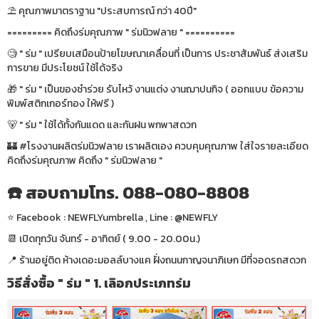
⛱ คุณภาพมาตราฐาน "ประสบการณ์ กว่า 40ปี"
========= คิดถึงร่มคุณภาพ " ร่มนิวฟลาย " ==========
🧐 " ร่ม " เปรียบเสมือนป้ายโฆษณาเคลื่อนที่ เป็นการ ประชาสัมพันธ์ ส่งเสริม
การขาย มีประโยชน์ ใช้ได้จริง
🎁 " ร่ม " เป็นของชำร่วย รับไหว้ งานแต่ง งานฌาปนกิจ ( ออกแบบ ข้อความ
พิมพ์สติกเกอร์ทอง ให้ฟรี )
🐻 " ร่ม " ใช้ได้ทั้งกันแดด และกันฝน พกพาสดวก
🏰 #โรงงานผลิตร่มนิวฟลาย เราผลิตเอง ควบคุมคุณภาพ ใส่ใจรายละเอียด
คิดถึงร่มคุณภาพ คิดถึง " ร่มนิวฟลาย "
☎️ สอบถามโทร. 088-080-8808
⭐️ Facebook : NEWFLYumbrella , Line : @NEWFLY
📆 เปิดทุกวัน จันทร์ - อาทิตย์ ( 9.00 - 20.00น.)
📍 ร้านอยู่ติด ห้างเดอะมอลล์บางแค ฝั่งถนนกาญจนาภิเษก มีที่จอดรถสดวก
วิธีสั่งซื้อ " ร่ม " 1. เลิอกประเภทร่ม