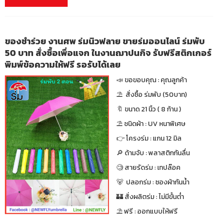
ของชำร่วย งานศพ ร่มนิวฟลาย ขายร่มออนไลน์ ร่มพับ
50 บาท สั่งซื้อเพื่อแจก ในงานฌาปนกิจ รับฟรีสติกเกอร์
พิมพ์ข้อความให้ฟรี รอรับได้เลย
📣 ขอขอบคุณ : คุณลูกค้า
⛱ สั่งซื้อ ร่มพับ (50บาท)
🔖 ขนาด 21 นิ้ว ( 8 ก้าน )
⛱ ชนิดผ้า : UV หนาพิเศษ
👉 โครงร่ม : แกน 12 มิล
🔎 ด้ามจับ : พลาสติกกันลื่น
🧐 สายรัดร่ม : เทปล๊อค
🐻 ปลอกร่ม : ซองผ้ากันน้ำ
🏰 สั่งผลิตร่ม : ไม่มีขั้นต่ำ
⛱ ฟรี : ออกแบบให้ฟรี