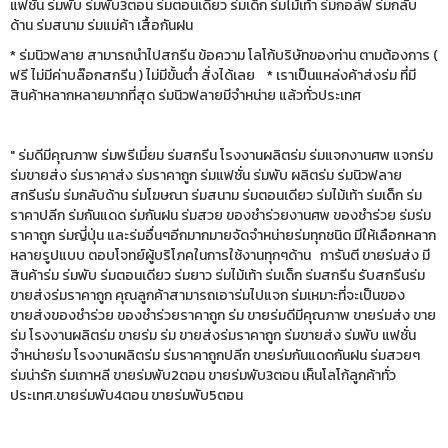
แฟชั่น ร่มพับ ร่มพับ3ตอน ร่มตอนเดียว ร่มเด็ก ร่มไม้เท้า ร่มกอล์ฟ ร่มกลับ
ด้าน ร่มสนาม ร่มแม่ค้า เสื้อกันฝน
* ร่มนิวฟลาย สามารถนำไปสกรีน ข้อความ โลโก้บริษัทของท่าน ตามต้องการ (
ฟรี ไม่มีค่าบล๊อกสกรีน ) ไม่มีขั้นต่ำ สั่งได้เลย * เราเป็นแหล่งค้าส่งร่ม ที่มี
สินค้าหลากหลายมากที่สุด ร่มนิวฟลายมีจำหน่าย แล้วทั่วประเทศ
" ร่มดีมีคุณภาพ ร่มพรีเมี่ยม ร่มสกรีน โรงงานผลิตร่ม ร่มแจกงานศพ แจกร่ม
ร่มขายส่ง ร่มราคาส่ง ร่มราคาถูก ร่มแฟชั่น ร่มพับ ผลิตร่ม ร่มนิวฟลาย
สกรีนร่ม ร่มกลับด้าน ร่มโฆษณา ร่มสนาม ร่มตอนเดียว ร่มไม้เท้า ร่มเด็ก ร่ม
ราคาปลีก ร่มกันแดด ร่มกันฝน ร่มสวย ของชำร่วยงานศพ ของชำร่วย ร่มร่ม
ราคาถูก ร่มญี่ปุ่น และร่มอื่นๆอีกมากมายจัดจำหน่ายร่มทุกชนิด มีให้เลือกหลาก
หลายรูปแบบ ตอบโจทย์ผู้บริโภคในการใช้งานทุกๆด้าน การันตี ขายร่มส่ง มี
สินค้าร่ม ร่มพับ ร่มตอนเดียว ร่มยาว ร่มไม้เท้า ร่มเด็ก ร่มสกรีน รับสกรีนร่ม
ขายส่งร่มราคาถูก คุณลูกค้าสามารถเอาร่มไปแจก ร่มเหมาะที่จะเป็นของ
ขายส่งของชำร่วย ของชำร่วยราคาถูก ร่ม ขายร่มดีมีคุณภาพ ขายร่มส่ง ขาย
ร่ม โรงงานผลิตร่ม ขายร่ม ร่ม ขายส่งร่มราคาถูก ร่มขายส่ง ร่มพับ แฟชั่น
จำหน่ายร่ม โรงงานผลิตร่ม ร่มราคาถูกปลีก ขายร่มกันแดดกันฝน ร่มสวยๆ
ร่มน่ารัก ร่มเกาหลี ขายร่มพับ2ตอน ขายร่มพับ3ตอน เห็นโลโก้ลูกค้าทั่ว
ประเทศ.ขายร่มพับ4ตอน ขายร่มพับ5ตอน