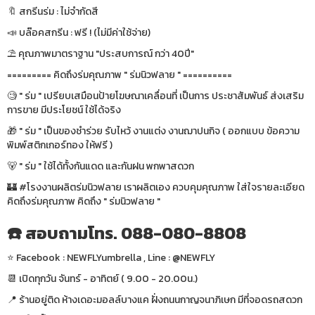
🔖 สกรีนร่ม : ไม่จำกัดสี
📣 บล๊อคสกรีน : ฟรี ! (ไม่มีค่าใช้จ่าย)
⛱ คุณภาพมาตราฐาน "ประสบการณ์ กว่า 40ปี"
========= คิดถึงร่มคุณภาพ " ร่มนิวฟลาย " ==========
🧐 " ร่ม " เปรียบเสมือนป้ายโฆษณาเคลื่อนที่ เป็นการ ประชาสัมพันธ์ ส่งเสริม
การขาย มีประโยชน์ ใช้ได้จริง
🎁 " ร่ม " เป็นของชำร่วย รับไหว้ งานแต่ง งานฌาปนกิจ ( ออกแบบ ข้อความ
พิมพ์สติกเกอร์ทอง ให้ฟรี )
🐻 " ร่ม " ใช้ได้ทั้งกันแดด และกันฝน พกพาสดวก
🏰 #โรงงานผลิตร่มนิวฟลาย เราผลิตเอง ควบคุมคุณภาพ ใส่ใจรายละเอียด
คิดถึงร่มคุณภาพ คิดถึง " ร่มนิวฟลาย "
☎️ สอบถามโทร. 088-080-8808
⭐️ Facebook : NEWFLYumbrella , Line : @NEWFLY
📆 เปิดทุกวัน จันทร์ - อาทิตย์ ( 9.00 - 20.00น.)
📍 ร้านอยู่ติด ห้างเดอะมอลล์บางแค ฝั่งถนนกาญจนาภิเษก มีที่จอดรถสดวก