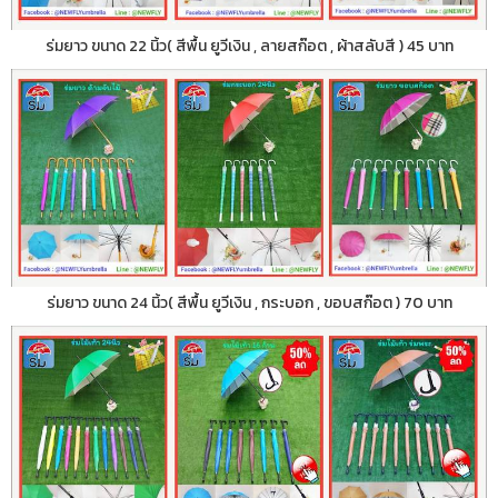
ร่มยาว ขนาด 22 นิ้ว( สีพื้น ยูวีเงิน , ลายสก๊อต , ผ้าสลับสี ) 45 บาท
ร่มยาว ขนาด 24 นิ้ว( สีพื้น ยูวีเงิน , กระบอก , ขอบสก๊อต ) 70 บาท