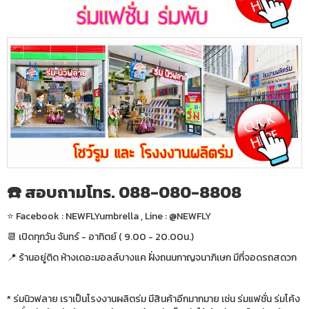
☎️ สอบถามโทร. 088-080-8808
⭐️ Facebook : NEWFLYumbrella , Line : @NEWFLY
📆 เปิดทุกวัน จันทร์ - อาทิตย์ ( 9.00 - 20.00น.)
📍 ร้านอยู่ติด ห้างเดอะมอลล์บางแค ฝั่งถนนกาญจนาภิเษก มีที่จอดรถสดวก
* ร่มนิวฟลาย เราเป็นโรงงานผลิตร่ม มีสินค้าอีกมากมาย เช่น ร่มแฟชั่น ร่มโค้ง