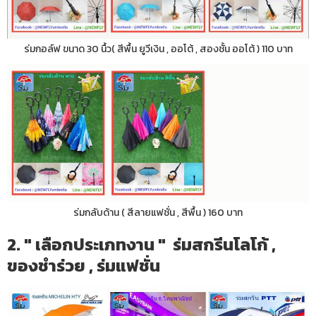
ร่มกอล์ฟ ขนาด 30 นื้ว( สีพื้น ยูวีเงิน , ออโต้ , สองชั้น ออโต้ ) 110 บาท
ร่มกลับด้าน ( สีลายแฟชั่น , สีพื้น ) 160 บาท
2. " เลือกประเภทงาน " ร่มสกรีนโลโก้ ,
ของชำร่วย , ร่มแฟชั่น