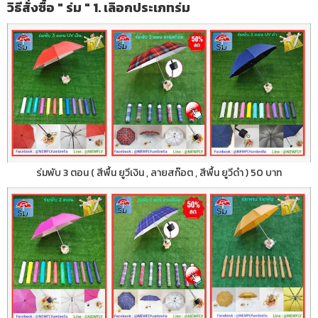
วิธีสั่งซื้อ " ร่ม " 1. เลิอกประเภทร่ม
ร่มพับ 3 ตอน ( สีพื้น ยูวีเงิน , ลายสก๊อต , สีพื้น ยูวีดำ ) 50 บาท