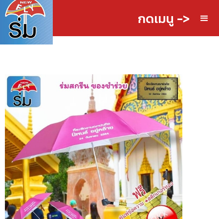
กดเมนู ->