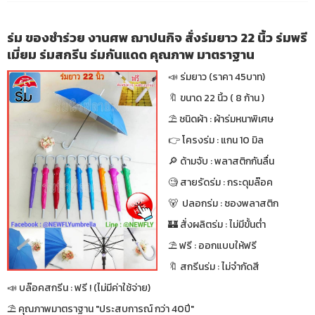
ร่ม ของชำร่วย งานศพ ฌาปนกิจ สั่งร่มยาว 22 นิ้ว ร่มพรี
เมี่ยม ร่มสกรีน ร่มกันแดด คุณภาพ มาตราฐาน
📣 ร่มยาว (ราคา 45บาท)
🔖 ขนาด 22 นิ้ว ( 8 ก้าน )
⛱ ชนิดผ้า : ผ้าร่มหนาพิเศษ
👉 โครงร่ม : แกน 10 มิล
🔎 ด้ามจับ : พลาสติกกันลื่น
🧐 สายรัดร่ม : กระดุมล๊อค
🐻 ปลอกร่ม : ซองพลาสติก
🏰 สั่งผลิตร่ม : ไม่มีขั้นต่ำ
⛱ ฟรี : ออกแบบให้ฟรี
🔖 สกรีนร่ม : ไม่จำกัดสี
📣 บล๊อคสกรีน : ฟรี ! (ไม่มีค่าใช้จ่าย)
⛱ คุณภาพมาตราฐาน "ประสบการณ์ กว่า 40ปี"