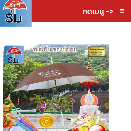
กดเมนู ->