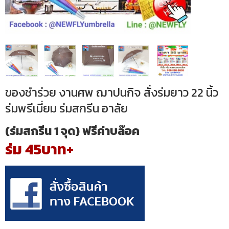
ของชำร่วย งานศพ ฌาปนกิจ สั่งร่มยาว 22 นิ้ว
ร่มพรีเมี่ยม ร่มสกรีน อาลัย
(ร่มสกรีน 1 จุด) ฟรีค่าบล๊อค
ร่ม 45บาท+