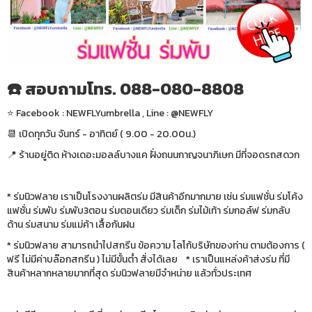
☎️ สอบถามโทร. 088-080-8808
⭐️ Facebook : NEWFLYumbrella , Line : @NEWFLY
📆 เปิดทุกวัน จันทร์ - อาทิตย์ ( 9.00 - 20.00น.)
📍 ร้านอยู่ติด ห้างเดอะมอลล์บางแค ฝั่งถนนกาญจนาภิเษก มีที่จอดรถสดวก
* ร่มนิวฟลาย เราเป็นโรงงานผลิตร่ม มีสินค้าอีกมากมาย เช่น ร่มแฟชั่น ร่มโค้ง
แฟชั่น ร่มพับ ร่มพับ3ตอน ร่มตอนเดียว ร่มเด็ก ร่มไม้เท้า ร่มกอล์ฟ ร่มกลับ
ด้าน ร่มสนาม ร่มแม่ค้า เสื้อกันฝน
* ร่มนิวฟลาย สามารถนำไปสกรีน ข้อความ โลโก้บริษัทของท่าน ตามต้องการ (
ฟรี ไม่มีค่าบล๊อกสกรีน ) ไม่มีขั้นต่ำ สั่งได้เลย * เราเป็นแหล่งค้าส่งร่ม ที่มี
สินค้าหลากหลายมากที่สุด ร่มนิวฟลายมีจำหน่าย แล้วทั่วประเทศ