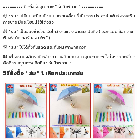
========= คิดถึงร่มคุณภาพ " ร่มนิวฟลาย " ==========
🧐 " ร่ม " เปรียบเสมือนป้ายโฆษณาเคลื่อนที่ เป็นการ ประชาสัมพันธ์ ส่งเสริม
การขาย มีประโยชน์ ใช้ได้จริง
🎁 " ร่ม " เป็นของชำร่วย รับไหว้ งานแต่ง งานฌาปนกิจ ( ออกแบบ ข้อความ
พิมพ์สติกเกอร์ทอง ให้ฟรี )
🐻 " ร่ม " ใช้ได้ทั้งกันแดด และกันฝน พกพาสดวก
🏰 #โรงงานผลิตร่มนิวฟลาย เราผลิตเอง ควบคุมคุณภาพ ใส่ใจรายละเอียด
คิดถึงร่มคุณภาพ คิดถึง " ร่มนิวฟลาย "
วิธีสั่งซื้อ " ร่ม " 1. เลิอกประเภทร่ม