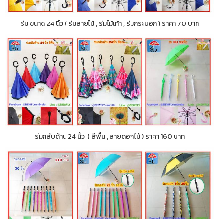
ร่ม ขนาด 24 นิ้ว ( ร่มลายไม้ , ร่มไม้เท้า , ร่มกระบอก ) ราคา 70 บาท
ร่มกลับด้าน 24 นิ้ว ( สีพื้น , ลายดอกไม้ ) ราคา 160 บาท