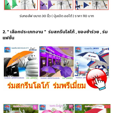
ร่มกอล์ฟ ขนาด 30 นิ้ว ( ปุ่มเปิด ออโต้ ) ราคา 110 บาท
2. " เลือกประเภทงาน " ร่มสกรีนโลโก้ , ของชำร่วย , ร่ม
แฟชั่น