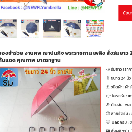
ย้อน
ของชำร่วย งานศพ ฌาปนกิจ พระราชทาน เพลิง สั่งร่มยาว 24 น
กันแดด คุณภาพ มาตราฐาน
📣 ร่มยาว (ราค
🔖 ขนาด 24 นิ้ว 
⛱ ชนิดผ้า : ผ้า
👉 โครงร่ม : แก
🔎 ด้ามจับ : พล
🧐 สายรัดร่ม :
🐻 ปลอกร่ม : 
🏰 สั่งผลิตร่ม : ไ