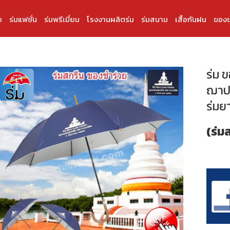
บ
ร่มแฟชั่น
ร่มพรีเมี่ยม
โรงงานผลิตร่ม
ร่มสนาม
เสื้อกันฝน
ของช
ร่ม 
ฌาปน
ร่มยา
(ร่ม