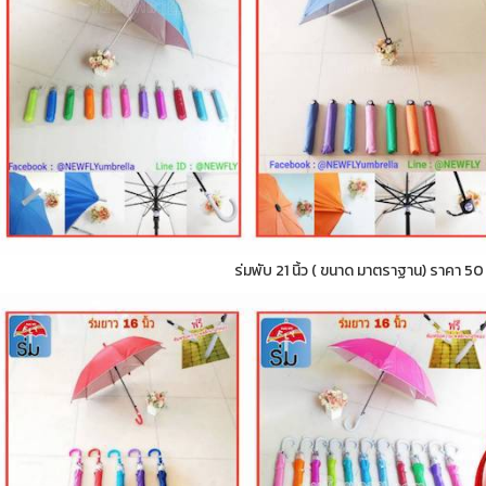
ร่มพับ 21 นิ้ว ( ขนาด มาตราฐาน) ราคา 5