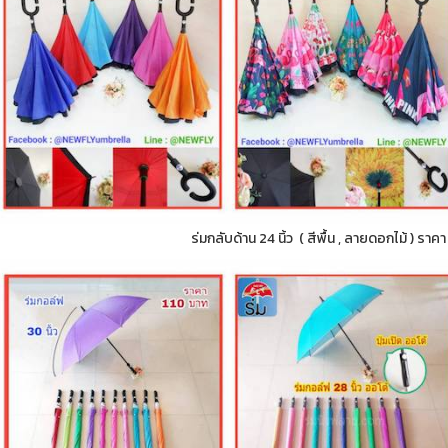
ร่มกลับด้าน 24 นิ้ว ( สีพื้น , ลายดอกไม้ ) ราค