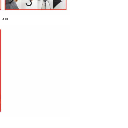
5 บาท
ท