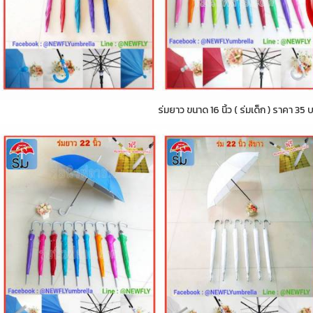
ร่มยาว ขนาด 16 นิ้ว ( ร่มเด็ก ) ราคา 35 