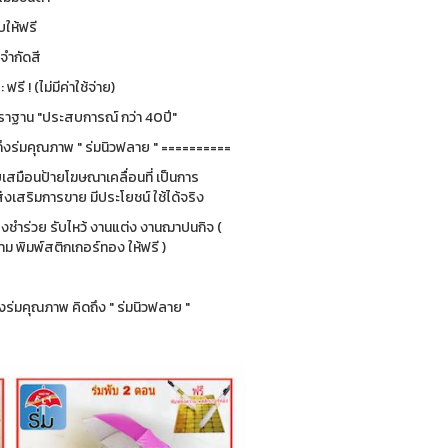
ให้ฟรี
่จำกัดสี
รี ! (ไม่มีค่าใช้จ่าย)
ฐาน "ประสบการณ์ กว่า 40ปี"
ึงร่มคุณภาพ " ร่มนิวฟลาย " ==========
ยบเสมือนป้ายโฆษณาเคลื่อนที่ เป็นการ
่งเสริมการขาย มีประโยชน์ ใช้ได้จริง
ของชำร่วย รับไหว้ งานแต่ง งานฌาปนกิจ (
 พิมพ์สติกเกอร์ทอง ให้ฟรี )
ร่มคุณภาพ คิดถึง " ร่มนิวฟลาย "