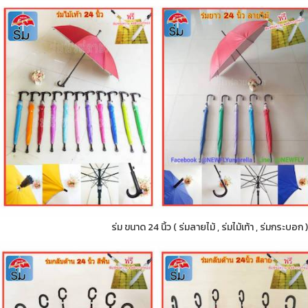
ร่ม ขนาด 24 นิ้ว ( ร่มลายไม้ , ร่มไม้เท้า , ร่มกระบอ