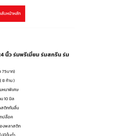
กลับหน้าหลัก
ิ้ว ร่มพรีเมี่ยม ร่มสกรีน ร่ม
า 75บาท)
( 8 ก้าน )
ร่มหนาพิเศษ
น 10 มิล
าสติกกันลื่น
 เทปล๊อค
ซองพลาสติก
ม่มีขั้นต่ำ