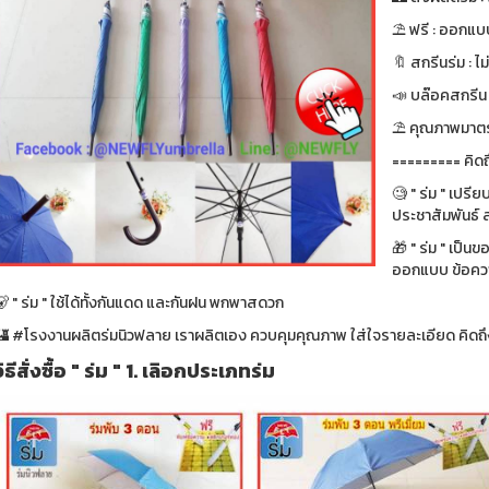
⛱ ฟรี : ออกแบบ
🔖 สกรีนร่ม : ไม
📣 บล๊อคสกรีน : ฟ
⛱ คุณภาพมาตรา
========= คิดถ
🧐 " ร่ม " เปรี
ประชาสัมพันธ์ ส
🎁 " ร่ม " เป็น
ออกแบบ ข้อความ
 " ร่ม " ใช้ได้ทั้งกันแดด และกันฝน พกพาสดวก
🏰 #โรงงานผลิตร่มนิวฟลาย เราผลิตเอง ควบคุมคุณภาพ ใส่ใจรายละเอียด คิดถึง
วิธีสั่งซื้อ " ร่ม " 1. เลิอกประเภทร่ม