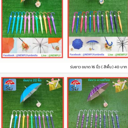
ร่มยาว ขนาด 16 นิ้ว ( สีพื้น ) 40 บาท