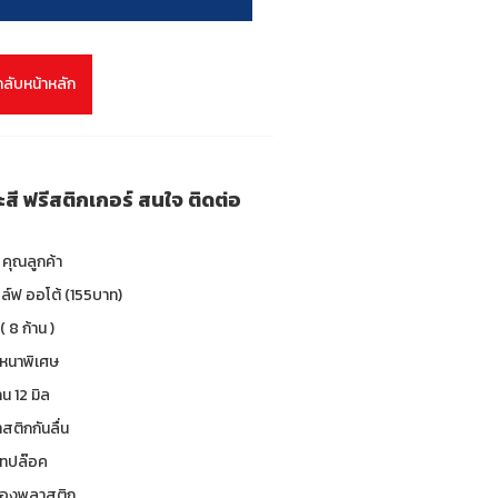
กลับหน้าหลัก
ละสี ฟรีสติกเกอร์ สนใจ ติดต่อ
คุณลูกค้า
อล์ฟ ออโต้ (155บาท)
( 8 ก้าน )
 หนาพิเศษ
น 12 มิล
าสติกกันลื่น
 เทปล๊อค
ซองพลาสติก