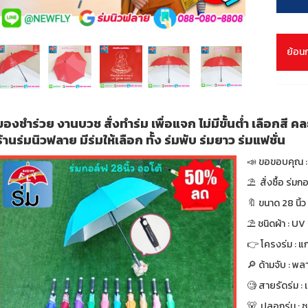
ย้อน
ของชำร่วย งานบวช สั่งทำร่ม เพื่อแจก ไม่มีขั้นต่ำ เลือกสี ค
ร้านร่มนิวฟลาย มีร่มให้เลือก ทั้ง ร่มพับ ร่มยาว ร่มแฟชั่น
📣 ขอขอบคุณ : 
⛱ สั่งซื้อ ร่มก
🔖 ขนาด 28 นิ้ว 
⛱ ชนิดผ้า : UV
👉 โครงร่ม : แก
🔎 ด้ามจับ : พล
🧐 สายรัดร่ม :
🐻 ปลอกร่ม : 