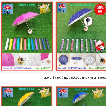
ร่มพับ 2 ตอน ( สีพื้น ยูวีเงิน , ลายสก๊อต , ร่มพ