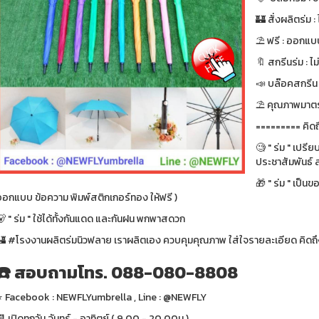
🏰 สั่งผลิตร่ม : ไ
⛱ ฟรี : ออกแบบ
🔖 สกรีนร่ม : ไม
📣 บล๊อคสกรีน : ฟ
⛱ คุณภาพมาตรา
========= คิดถ
🧐 " ร่ม " เปรี
ประชาสัมพันธ์ ส
🎁 " ร่ม " เป็น
ออกแบบ ข้อความ พิมพ์สติกเกอร์ทอง ให้ฟรี )
 " ร่ม " ใช้ได้ทั้งกันแดด และกันฝน พกพาสดวก
🏰 #โรงงานผลิตร่มนิวฟลาย เราผลิตเอง ควบคุมคุณภาพ ใส่ใจรายละเอียด คิดถึง
☎️ สอบถามโทร. 088-080-8808
⭐️ Facebook : NEWFLYumbrella , Line : @NEWFLY
 เปิดทุกวัน จันทร์ - อาทิตย์ ( 9.00 - 20.00น.)