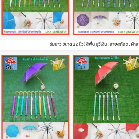
ร่มยาว ขนาด 22 นิ้ว( สีพื้น ยูวีเงิน , ลายสก๊อต , ผ้า