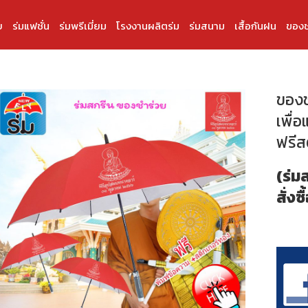
บ
ร่มแฟชั่น
ร่มพรีเมี่ยม
โรงงานผลิตร่ม
ร่มสนาม
เสื้อกันฝน
ของช
ของช
เพื่อ
ฟรีส
(ร่ม
สั่งซื