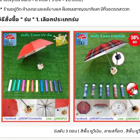
📍 ร้านอยู่ติด ห้างเดอะมอลล์บางแค ฝั่งถนนกาญจนาภิเษก มีที่จอดรถสดวก
วิธีสั่งซื้อ " ร่ม " 1. เลิอกประเภทร่ม
ร่มพับ 3 ตอน ( สีพื้น ยูวีเงิน , ลายสก๊อต , สีพื้น ย