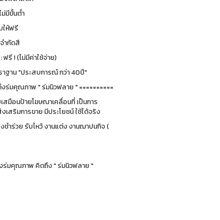
ม่มีขั้นต่ำ
ให้ฟรี
่จำกัดสี
รี ! (ไม่มีค่าใช้จ่าย)
ฐาน "ประสบการณ์ กว่า 40ปี"
ึงร่มคุณภาพ " ร่มนิวฟลาย " ==========
ยบเสมือนป้ายโฆษณาเคลื่อนที่ เป็นการ
่งเสริมการขาย มีประโยชน์ ใช้ได้จริง
ของชำร่วย รับไหว้ งานแต่ง งานฌาปนกิจ (
ร่มคุณภาพ คิดถึง " ร่มนิวฟลาย "