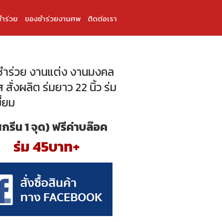
ำร่วย
ของชำร่วยงานศพ
ติดต่อเรา
ำร่วย งานแต่ง งานมงคล
สั่งผลิต ร่มยาว 22 นิ้ว ร่ม
ี่ยม
สกรีน 1 จุด) ฟรีค่าบล๊อค
ร่ม 45บาท+