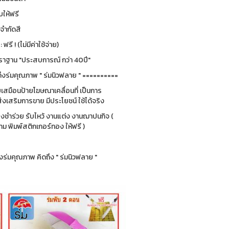
ให้ฟรี
่จำกัดสี
รี ! (ไม่มีค่าใช้จ่าย)
ฐาน "ประสบการณ์ กว่า 40ปี"
ึงร่มคุณภาพ " ร่มนิวฟลาย " ==========
ยบเสมือนป้ายโฆษณาเคลื่อนที่ เป็นการ
่งเสริมการขาย มีประโยชน์ ใช้ได้จริง
ของชำร่วย รับไหว้ งานแต่ง งานฌาปนกิจ (
 พิมพ์สติกเกอร์ทอง ให้ฟรี )
ร่มคุณภาพ คิดถึง " ร่มนิวฟลาย "