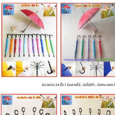
ร่ม ขนาด 24 นิ้ว ( ร่มลายไม้ , ร่มไม้เท้า , ร่มกระบอ