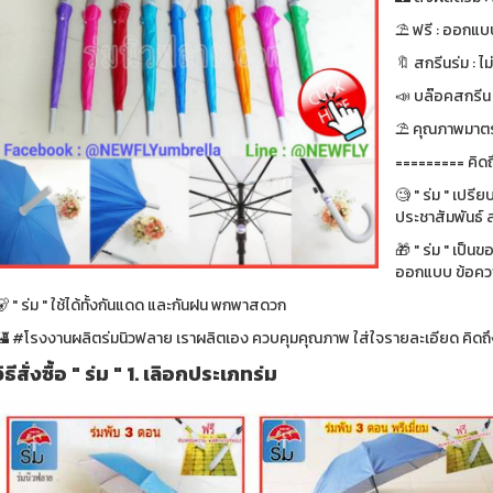
⛱ ฟรี : ออกแบบ
🔖 สกรีนร่ม : ไม
📣 บล๊อคสกรีน : ฟ
⛱ คุณภาพมาตรา
========= คิดถ
🧐 " ร่ม " เปรี
ประชาสัมพันธ์ ส
🎁 " ร่ม " เป็น
ออกแบบ ข้อความ
 " ร่ม " ใช้ได้ทั้งกันแดด และกันฝน พกพาสดวก
🏰 #โรงงานผลิตร่มนิวฟลาย เราผลิตเอง ควบคุมคุณภาพ ใส่ใจรายละเอียด คิดถึง
วิธีสั่งซื้อ " ร่ม " 1. เลิอกประเภทร่ม