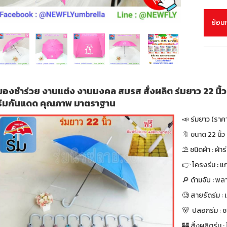
ย้อน
ของชำร่วย งานแต่ง งานมงคล สมรส สั่งผลิต ร่มยาว 22 นิ้ว 
ร่มกันแดด คุณภาพ มาตราฐาน
📣 ร่มยาว (ราค
🔖 ขนาด 22 นิ้ว 
⛱ ชนิดผ้า : ผ้า
👉 โครงร่ม : แก
🔎 ด้ามจับ : พล
🧐 สายรัดร่ม :
🐻 ปลอกร่ม : 
🏰 สั่งผลิตร่ม : ไ