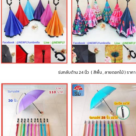
ร่มกลับด้าน 24 นิ้ว ( สีพื้น , ลายดอกไม้ ) ราค