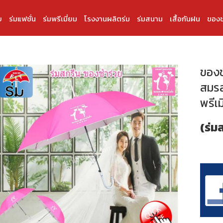
บ
ร่มแฟชั่น
ร่มพรีเมี่ยม
โรงงานผลิตร่ม
ร่มสนาม
เสื้อกันฝน
ของช
ของช
สมรส 
พรีเม
(ร่ม