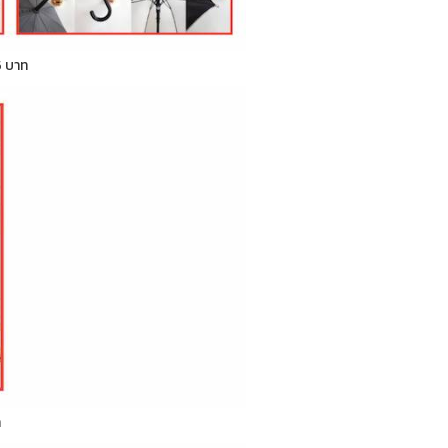
5 บาท
ท