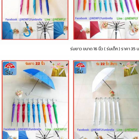
ร่มยาว ขนาด 16 นิ้ว ( ร่มเด็ก ) ราคา 35 