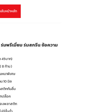
กลับหน้าหลัก
ร่มพรีเมี่ยม ร่มสกรีน ข้อความ
า 45บาท)
( 8 ก้าน )
ร่มหนาพิเศษ
น 10 มิล
าสติกกันลื่น
 เทปล๊อค
ซองพลาสติก
ม่มีขั้นต่ำ