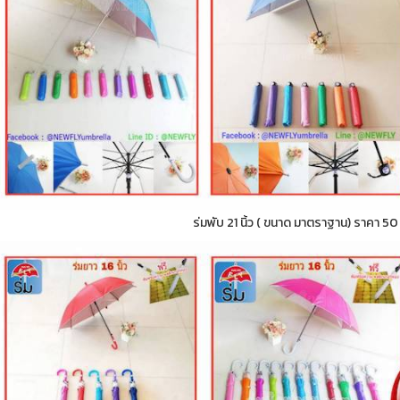
ร่มพับ 21 นิ้ว ( ขนาด มาตราฐาน) ราคา 5