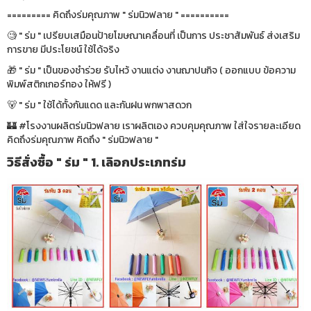
========= คิดถึงร่มคุณภาพ " ร่มนิวฟลาย " ==========
🧐 " ร่ม " เปรียบเสมือนป้ายโฆษณาเคลื่อนที่ เป็นการ ประชาสัมพันธ์ ส่งเสริม
การขาย มีประโยชน์ ใช้ได้จริง
🎁 " ร่ม " เป็นของชำร่วย รับไหว้ งานแต่ง งานฌาปนกิจ ( ออกแบบ ข้อความ
พิมพ์สติกเกอร์ทอง ให้ฟรี )
🐻 " ร่ม " ใช้ได้ทั้งกันแดด และกันฝน พกพาสดวก
🏰 #โรงงานผลิตร่มนิวฟลาย เราผลิตเอง ควบคุมคุณภาพ ใส่ใจรายละเอียด
คิดถึงร่มคุณภาพ คิดถึง " ร่มนิวฟลาย "
วิธีสั่งซื้อ " ร่ม " 1. เลิอกประเภทร่ม