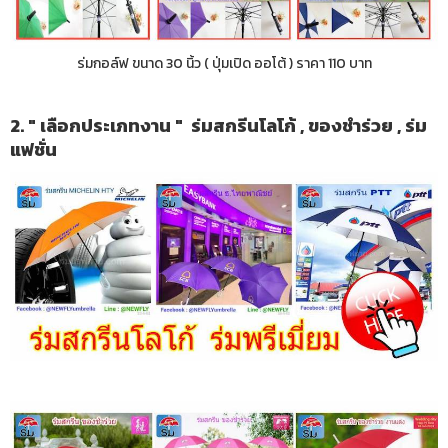
ร่มกอล์ฟ ขนาด 30 นิ้ว ( ปุ่มเปิด ออโต้ ) ราคา 110 บาท
2. " เลือกประเภทงาน " ร่มสกรีนโลโก้ , ของชำร่วย , ร่ม
แฟชั่น