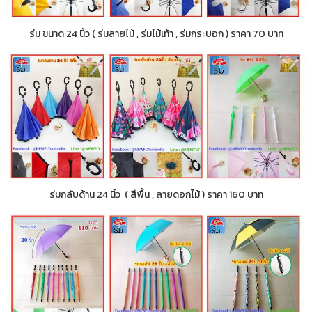
ร่ม ขนาด 24 นิ้ว ( ร่มลายไม้ , ร่มไม้เท้า , ร่มกระบอก ) ราคา 70 บาท
ร่มกลับด้าน 24 นิ้ว ( สีพื้น , ลายดอกไม้ ) ราคา 160 บาท