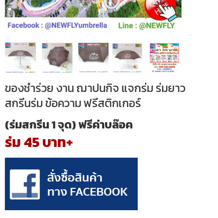
ของชำร่วย งาน ฌาปนกิจ แจกร่ม ร่มยาว
สกรีนร่ม ข้อความ ฟรีสติกเกอร์
(ร่มสกรีน 1 จุด) ฟรีค่าบล๊อค
ร่ม 45 บาท+