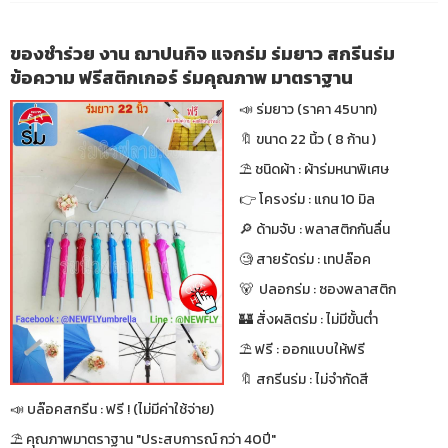
ของชำร่วย งาน ฌาปนกิจ แจกร่ม ร่มยาว สกรีนร่ม
ข้อความ ฟรีสติกเกอร์ ร่มคุณภาพ มาตราฐาน
📣 ร่มยาว (ราคา 45บาท)
🔖 ขนาด 22 นิ้ว ( 8 ก้าน )
⛱ ชนิดผ้า : ผ้าร่มหนาพิเศษ
👉 โครงร่ม : แกน 10 มิล
🔎 ด้ามจับ : พลาสติกกันลื่น
🧐 สายรัดร่ม : เทปล๊อค
🐻 ปลอกร่ม : ซองพลาสติก
🏰 สั่งผลิตร่ม : ไม่มีขั้นต่ำ
⛱ ฟรี : ออกแบบให้ฟรี
🔖 สกรีนร่ม : ไม่จำกัดสี
📣 บล๊อคสกรีน : ฟรี ! (ไม่มีค่าใช้จ่าย)
⛱ คุณภาพมาตราฐาน "ประสบการณ์ กว่า 40ปี"