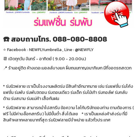
☎️ สอบถามโทร. 088-080-8808
⭐️ Facebook : NEWFLYumbrella , Line : @NEWFLY
📆 เปิดทุกวัน จันทร์ - อาทิตย์ ( 9.00 - 20.00น.)
📍 ร้านอยู่ติด ห้างเดอะมอลล์บางแค ฝั่งถนนกาญจนาภิเษก มีที่จอดรถสดวก
* ร่มนิวฟลาย เราเป็นโรงงานผลิตร่ม มีสินค้าอีกมากมาย เช่น ร่มแฟชั่น ร่มโค้ง
แฟชั่น ร่มพับ ร่มพับ3ตอน ร่มตอนเดียว ร่มเด็ก ร่มไม้เท้า ร่มกอล์ฟ ร่มกลับ
ด้าน ร่มสนาม ร่มแม่ค้า เสื้อกันฝน
* ร่มนิวฟลาย สามารถนำไปสกรีน ข้อความ โลโก้บริษัทของท่าน ตามต้องการ (
ฟรี ไม่มีค่าบล๊อกสกรีน ) ไม่มีขั้นต่ำ สั่งได้เลย * เราเป็นแหล่งค้าส่งร่ม ที่มี
สินค้าหลากหลายมากที่สุด ร่มนิวฟลายมีจำหน่าย แล้วทั่วประเทศ