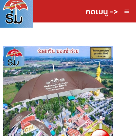
กดเมนู ->