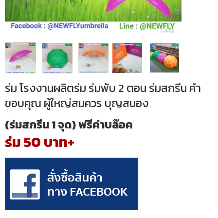
ร่ม โรงงานผลิตร่ม ร่มพับ 2 ตอน ร่มสกรีน คำ
ขอบคุณ ผู้ใหญ่สมควร บุญสนอง
(ร่มสกรีน 1 จุด) ฟรีค่าบล๊อค
ร่ม 50 บาท+