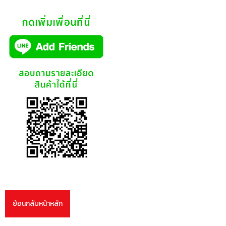
ย้อนกลับหน้าหลัก