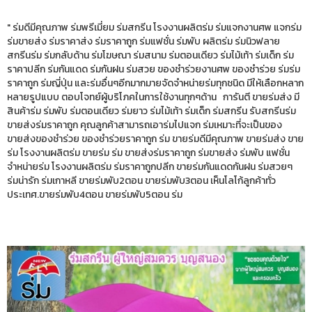
" ร่มดีมีคุณภาพ ร่มพรีเมี่ยม ร่มสกรีน โรงงานผลิตร่ม ร่มแจกงานศพ แจกร่ม
ร่มขายส่ง ร่มราคาส่ง ร่มราคาถูก ร่มแฟชั่น ร่มพับ ผลิตร่ม ร่มนิวฟลาย
สกรีนร่ม ร่มกลับด้าน ร่มโฆษณา ร่มสนาม ร่มตอนเดียว ร่มไม้เท้า ร่มเด็ก ร่ม
ราคาปลีก ร่มกันแดด ร่มกันฝน ร่มสวย ของชำร่วยงานศพ ของชำร่วย ร่มร่ม
ราคาถูก ร่มญี่ปุ่น และร่มอื่นๆอีกมากมายจัดจำหน่ายร่มทุกชนิด มีให้เลือกหลาก
หลายรูปแบบ ตอบโจทย์ผู้บริโภคในการใช้งานทุกๆด้าน การันตี ขายร่มส่ง มี
สินค้าร่ม ร่มพับ ร่มตอนเดียว ร่มยาว ร่มไม้เท้า ร่มเด็ก ร่มสกรีน รับสกรีนร่ม
ขายส่งร่มราคาถูก คุณลูกค้าสามารถเอาร่มไปแจก ร่มเหมาะที่จะเป็นของ
ขายส่งของชำร่วย ของชำร่วยราคาถูก ร่ม ขายร่มดีมีคุณภาพ ขายร่มส่ง ขาย
ร่ม โรงงานผลิตร่ม ขายร่ม ร่ม ขายส่งร่มราคาถูก ร่มขายส่ง ร่มพับ แฟชั่น
จำหน่ายร่ม โรงงานผลิตร่ม ร่มราคาถูกปลีก ขายร่มกันแดดกันฝน ร่มสวยๆ
ร่มน่ารัก ร่มเกาหลี ขายร่มพับ2ตอน ขายร่มพับ3ตอน เห็นโลโก้ลูกค้าทั่ว
ประเทศ.ขายร่มพับ4ตอน ขายร่มพับ5ตอน ร่ม