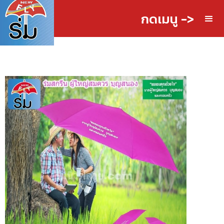
กดเมนู ->