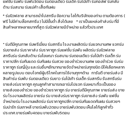
แฟชั่น ร่มพับ ร่มพับ3ตอน ร่มตอนเดียว ร่มเด็ก ร่มไม้เท้า ร่มกอล์ฟ ร่มกลับ
ด้าน ร่มสนาม ร่มแม่ค้า เสื้อกันฝน
* ร่มนิวฟลาย สามารถนำไปสกรีน ข้อความ โลโก้บริษัทของท่าน ตามต้องการ (
ฟรี ไม่มีค่าบล๊อกสกรีน ) ไม่มีขั้นต่ำ สั่งได้เลย * เราเป็นแหล่งค้าส่งร่ม ที่มี
สินค้าหลากหลายมากที่สุด ร่มนิวฟลายมีจำหน่าย แล้วทั่วประเทศ
" ร่มดีมีคุณภาพ ร่มพรีเมี่ยม ร่มสกรีน โรงงานผลิตร่ม ร่มแจกงานศพ แจกร่ม
ร่มขายส่ง ร่มราคาส่ง ร่มราคาถูก ร่มแฟชั่น ร่มพับ ผลิตร่ม ร่มนิวฟลาย
สกรีนร่ม ร่มกลับด้าน ร่มโฆษณา ร่มสนาม ร่มตอนเดียว ร่มไม้เท้า ร่มเด็ก ร่ม
ราคาปลีก ร่มกันแดด ร่มกันฝน ร่มสวย ของชำร่วยงานศพ ของชำร่วย ร่มร่ม
ราคาถูก ร่มญี่ปุ่น และร่มอื่นๆอีกมากมายจัดจำหน่ายร่มทุกชนิด มีให้เลือกหลาก
หลายรูปแบบ ตอบโจทย์ผู้บริโภคในการใช้งานทุกๆด้าน การันตี ขายร่มส่ง มี
สินค้าร่ม ร่มพับ ร่มตอนเดียว ร่มยาว ร่มไม้เท้า ร่มเด็ก ร่มสกรีน รับสกรีนร่ม
ขายส่งร่มราคาถูก คุณลูกค้าสามารถเอาร่มไปแจก ร่มเหมาะที่จะเป็นของ
ขายส่งของชำร่วย ของชำร่วยราคาถูก ร่ม ขายร่มดีมีคุณภาพ ขายร่มส่ง ขาย
ร่ม โรงงานผลิตร่ม ขายร่ม ร่ม ขายส่งร่มราคาถูก ร่มขายส่ง ร่มพับ แฟชั่น
จำหน่ายร่ม โรงงานผลิตร่ม ร่มราคาถูกปลีก ขายร่มกันแดดกันฝน ร่มสวยๆ
ร่มน่ารัก ร่มเกาหลี ขายร่มพับ2ตอน ขายร่มพับ3ตอน เห็นโลโก้ลูกค้าทั่ว
ประเทศ.ขายร่มพับ4ตอน ขายร่มพับ5ตอน