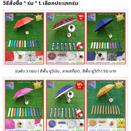
วิธีสั่งซื้อ " ร่ม " 1. เลือกประเภทร่ม
ร่มพับ 3 ตอน ( สีพื้น ยูวีเงิน , ลายสก๊อต , สีพื้น ยูวีดำ ) 50 บาท