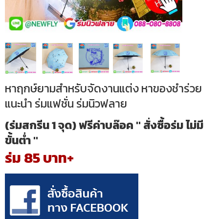
หาฤกษ์ยามสำหรับจัดงานแต่ง หาของชำร่วย
แนะนำ ร่มแฟชั่น ร่มนิวฟลาย
(ร่มสกรีน 1 จุด) ฟรีค่าบล๊อค " สั่งซื้อร่ม ไม่มี
ขั้นต่ำ "
ร่ม 85 บาท+