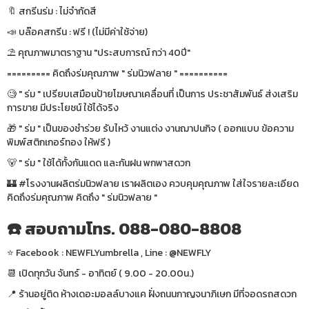
🔖 สกรีนร่ม : ไม่จำกัดสี
📣 บล๊อคสกรีน : ฟรี ! (ไม่มีค่าใช้จ่าย)
⛱ คุณภาพมาตราฐาน "ประสบการณ์ กว่า 40ปี"
========= คิดถึงร่มคุณภาพ " ร่มนิวฟลาย " ==========
🧐 " ร่ม " เปรียบเสมือนป้ายโฆษณาเคลื่อนที่ เป็นการ ประชาสัมพันธ์ ส่งเสริม
การขาย มีประโยชน์ ใช้ได้จริง
🎁 " ร่ม " เป็นของชำร่วย รับไหว้ งานแต่ง งานฌาปนกิจ ( ออกแบบ ข้อความ
พิมพ์สติกเกอร์ทอง ให้ฟรี )
🐻 " ร่ม " ใช้ได้ทั้งกันแดด และกันฝน พกพาสดวก
🏰 #โรงงานผลิตร่มนิวฟลาย เราผลิตเอง ควบคุมคุณภาพ ใส่ใจรายละเอียด
คิดถึงร่มคุณภาพ คิดถึง " ร่มนิวฟลาย "
☎️ สอบถามโทร. 088-080-8808
⭐️ Facebook : NEWFLYumbrella , Line : @NEWFLY
📆 เปิดทุกวัน จันทร์ - อาทิตย์ ( 9.00 - 20.00น.)
📍 ร้านอยู่ติด ห้างเดอะมอลล์บางแค ฝั่งถนนกาญจนาภิเษก มีที่จอดรถสดวก