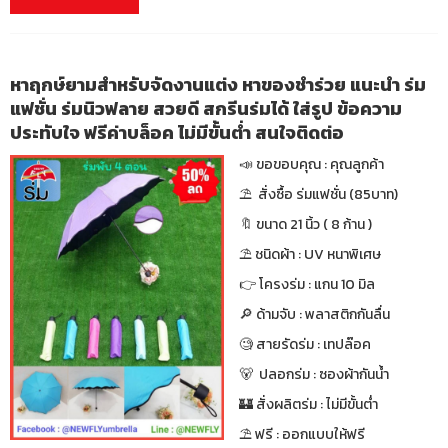
หาฤกษ์ยามสำหรับจัดงานแต่ง หาของชำร่วย แนะนำ ร่ม
แฟชั่น ร่มนิวฟลาย สวยดี สกรีนร่มได้ ใส่รูป ข้อความ
ประทับใจ ฟรีค่าบล็อค ไม่มีขั้นต่ำ สนใจติดต่อ
📣 ขอขอบคุณ : คุณลูกค้า
⛱ สั่งซื้อ ร่มแฟชั่น (85บาท)
🔖 ขนาด 21 นิ้ว ( 8 ก้าน )
⛱ ชนิดผ้า : UV หนาพิเศษ
👉 โครงร่ม : แกน 10 มิล
🔎 ด้ามจับ : พลาสติกกันลื่น
🧐 สายรัดร่ม : เทปล๊อค
🐻 ปลอกร่ม : ซองผ้ากันน้ำ
🏰 สั่งผลิตร่ม : ไม่มีขั้นต่ำ
⛱ ฟรี : ออกแบบให้ฟรี