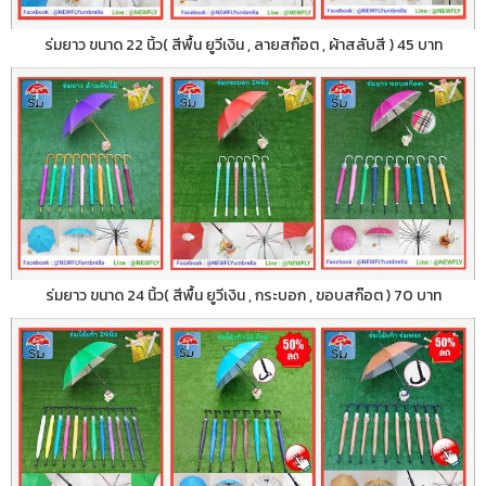
ร่มยาว ขนาด 22 นิ้ว( สีพื้น ยูวีเงิน , ลายสก๊อต , ผ้าสลับสี ) 45 บาท
ร่มยาว ขนาด 24 นิ้ว( สีพื้น ยูวีเงิน , กระบอก , ขอบสก๊อต ) 70 บาท