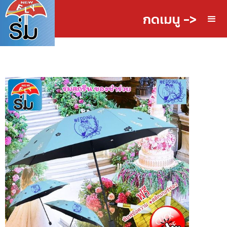
กดเมนู ->