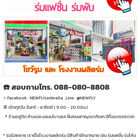
☎️ สอบถามโทร. 088-080-8808
⭐️ Facebook : NEWFLYumbrella , Line : @NEWFLY
📆 เปิดทุกวัน จันทร์ - อาทิตย์ ( 9.00 - 20.00น.)
📍 ร้านอยู่ติด ห้างเดอะมอลล์บางแค ฝั่งถนนกาญจนาภิเษก มีที่จอดรถสดวก
* ร่มนิวฟลาย เราเป็นโรงงานผลิตร่ม มีสินค้าอีกมากมาย เช่น ร่มแฟชั่น ร่มโค้ง