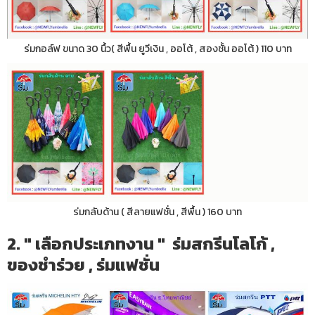
ร่มกอล์ฟ ขนาด 30 นื้ว( สีพื้น ยูวีเงิน , ออโต้ , สองชั้น ออโต้ ) 110 บาท
ร่มกลับด้าน ( สีลายแฟชั่น , สีพื้น ) 160 บาท
2. " เลือกประเภทงาน " ร่มสกรีนโลโก้ ,
ของชำร่วย , ร่มแฟชั่น