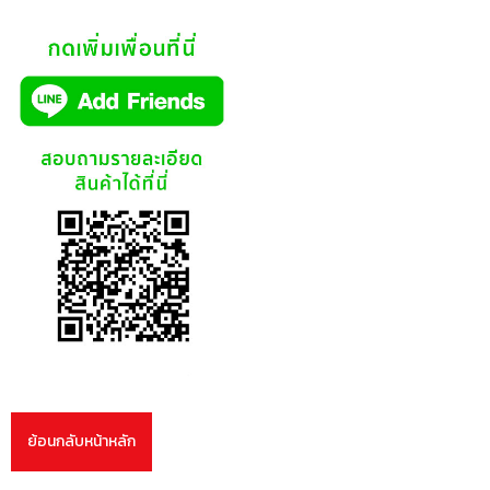
ย้อนกลับหน้าหลัก