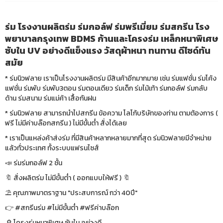
ร่ม โรงงานผลิตร่ม ร่มกอล์ฟ ร่มพรีเมี่ยม ร่มสกรีน โรง
พยาบาลกรุงเทพ BDMS ก้านและโครงร่ม เหล็กหนาพิเศษ
ซับใน UV อย่างดีแข็งแรง วัสดุผ้าหนา ทนทาน ดีไซด์ทัน
สมัย
* ร่มนิวฟลาย เราเป็นโรงงานผลิตร่ม มีสินค้าอีกมากมาย เช่น ร่มแฟชั่น ร่มโค้ง
แฟชั่น ร่มพับ ร่มพับ3ตอน ร่มตอนเดียว ร่มเด็ก ร่มไม้เท้า ร่มกอล์ฟ ร่มกลับ
ด้าน ร่มสนาม ร่มแม่ค้า เสื้อกันฝน
* ร่มนิวฟลาย สามารถนำไปสกรีน ข้อความ โลโก้บริษัทของท่าน ตามต้องการ (
ฟรี ไม่มีค่าบล๊อกสกรีน ) ไม่มีขั้นต่ำ สั่งได้เลย
* เราเป็นแหล่งค้าส่งร่ม ที่มีสินค้าหลากหลายมากที่สุด ร่มนิวฟลายมีจำหน่าย
แล้วทั่วประเทศ ทั้งระบบแฟรนไซส์
📣 ร่มร่มกอล์ฟ 2 ชั้น
🔖 สั่งผลิตร่ม ไม่มีขั้นต่ำ ( ออกแบบให้ฟรี ) 🔖
⛱ คุณภาพมาตราฐาน "ประสบการณ์ กว่า 40ปี"
👉 #สกรีนร่ม #ไม่มีขั้นต่ำ #ฟรีค่าบล๊อก
🔎 โครงร่มหนาพิเศษ ซับใน อย่างดี