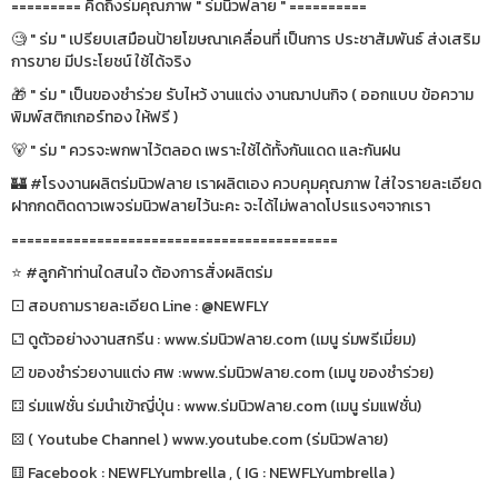
========= คิดถึงร่มคุณภาพ " ร่มนิวฟลาย " ==========
🧐 " ร่ม " เปรียบเสมือนป้ายโฆษณาเคลื่อนที่ เป็นการ ประชาสัมพันธ์ ส่งเสริม
การขาย มีประโยชน์ ใช้ได้จริง
🎁 " ร่ม " เป็นของชำร่วย รับไหว้ งานแต่ง งานฌาปนกิจ ( ออกแบบ ข้อความ
พิมพ์สติกเกอร์ทอง ให้ฟรี )
🐻 " ร่ม " ควรจะพกพาไว้ตลอด เพราะใช้ได้ทั้งกันแดด และกันฝน
🏰 #โรงงานผลิตร่มนิวฟลาย เราผลิตเอง ควบคุมคุณภาพ ใส่ใจรายละเอียด
ฝากกดติดดาวเพจร่มนิวฟลายไว้นะคะ จะได้ไม่พลาดโปรแรงๆจากเรา
==========================================
⭐️ #ลูกค้าท่านใดสนใจ ต้องการสั่งผลิตร่ม
⚀ สอบถามรายละเอียด Line : @NEWFLY
⚁ ดูตัวอย่างงานสกรีน : www.ร่มนิวฟลาย.com (เมนู ร่มพรีเมี่ยม)
⚂ ของชำร่วยงานแต่ง ศพ :www.ร่มนิวฟลาย.com (เมนู ของชำร่วย)
⚃ ร่มแฟชั่น ร่มนำเข้าญี่ปุ่น : www.ร่มนิวฟลาย.com (เมนู ร่มแฟชั่น)
⚄ ( Youtube Channel ) www.youtube.com (ร่มนิวฟลาย)
⚅ Facebook : NEWFLYumbrella , ( IG : NEWFLYumbrella )