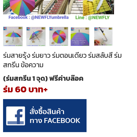
ร่มสายรุ้ง ร่มยาว ร่มตอนเดียว ร่มสลับสี ร่ม
สกรีน ข้อความ
(ร่มสกรีน 1 จุด) ฟรีค่าบล๊อค
ร่ม 60 บาท+