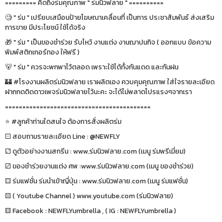
========= คิดถึงร่มคุณภาพ " ร่มนิวฟลาย " ==========
🧐 " ร่ม " เปรียบเสมือนป้ายโฆษณาเคลื่อนที่ เป็นการ ประชาสัมพันธ์ ส่งเสริม
การขาย มีประโยชน์ ใช้ได้จริง
🎁 " ร่ม " เป็นของชำร่วย รับไหว้ งานแต่ง งานฌาปนกิจ ( ออกแบบ ข้อความ
พิมพ์สติกเกอร์ทอง ให้ฟรี )
🐻 " ร่ม " ควรจะพกพาไว้ตลอด เพราะใช้ได้ทั้งกันแดด และกันฝน
🏰 #โรงงานผลิตร่มนิวฟลาย เราผลิตเอง ควบคุมคุณภาพ ใส่ใจรายละเอียด
ฝากกดติดดาวเพจร่มนิวฟลายไว้นะคะ จะได้ไม่พลาดโปรแรงๆจากเรา
==========================================
⭐️ #ลูกค้าท่านใดสนใจ ต้องการสั่งผลิตร่ม
⚀ สอบถามรายละเอียด Line : @NEWFLY
⚁ ดูตัวอย่างงานสกรีน : www.ร่มนิวฟลาย.com (เมนู ร่มพรีเมี่ยม)
⚂ ของชำร่วยงานแต่ง ศพ :www.ร่มนิวฟลาย.com (เมนู ของชำร่วย)
⚃ ร่มแฟชั่น ร่มนำเข้าญี่ปุ่น : www.ร่มนิวฟลาย.com (เมนู ร่มแฟชั่น)
⚄ ( Youtube Channel ) www.youtube.com (ร่มนิวฟลาย)
⚅ Facebook : NEWFLYumbrella , ( IG : NEWFLYumbrella )