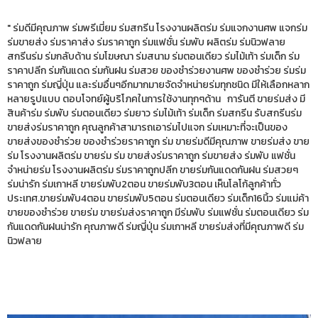
" ร่มดีมีคุณภาพ ร่มพรีเมี่ยม ร่มสกรีน โรงงานผลิตร่ม ร่มแจกงานศพ แจกร่ม
ร่มขายส่ง ร่มราคาส่ง ร่มราคาถูก ร่มแฟชั่น ร่มพับ ผลิตร่ม ร่มนิวฟลาย
สกรีนร่ม ร่มกลับด้าน ร่มโฆษณา ร่มสนาม ร่มตอนเดียว ร่มไม้เท้า ร่มเด็ก ร่ม
ราคาปลีก ร่มกันแดด ร่มกันฝน ร่มสวย ของชำร่วยงานศพ ของชำร่วย ร่มร่ม
ราคาถูก ร่มญี่ปุ่น และร่มอื่นๆอีกมากมายจัดจำหน่ายร่มทุกชนิด มีให้เลือกหลาก
หลายรูปแบบ ตอบโจทย์ผู้บริโภคในการใช้งานทุกๆด้าน การันตี ขายร่มส่ง มี
สินค้าร่ม ร่มพับ ร่มตอนเดียว ร่มยาว ร่มไม้เท้า ร่มเด็ก ร่มสกรีน รับสกรีนร่ม
ขายส่งร่มราคาถูก คุณลูกค้าสามารถเอาร่มไปแจก ร่มเหมาะที่จะเป็นของ
ขายส่งของชำร่วย ของชำร่วยราคาถูก ร่ม ขายร่มดีมีคุณภาพ ขายร่มส่ง ขาย
ร่ม โรงงานผลิตร่ม ขายร่ม ร่ม ขายส่งร่มราคาถูก ร่มขายส่ง ร่มพับ แฟชั่น
จำหน่ายร่ม โรงงานผลิตร่ม ร่มราคาถูกปลีก ขายร่มกันแดดกันฝน ร่มสวยๆ
ร่มน่ารัก ร่มเกาหลี ขายร่มพับ2ตอน ขายร่มพับ3ตอน เห็นโลโก้ลูกค้าทั่ว
ประเทศ.ขายร่มพับ4ตอน ขายร่มพับ5ตอน ร่มตอนเดียว ร่มเด็ก16นิ้ว ร่มแม่ค้า
ขายของชำร่วย ขายร่ม ขายร่มส่งราคาถูก มีร่มพับ ร่มแฟชั่น ร่มตอนเดียว ร่ม
กันแดดกันฝนน่ารัก คุณภาพดี ร่มญี่ปุ่น ร่มเกาหลี ขายร่มส่งที่มีคุณภาพดี ร่ม
นิวฟลาย