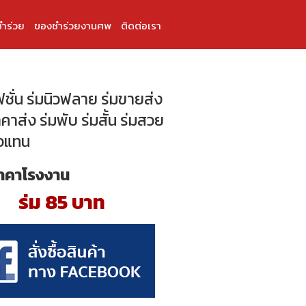
ำร่วย
ของชำร่วยงานศพ
ติดต่อเรา
ฟชั่น ร่มนิวฟลาย ร่มขายส่ง
คาส่ง ร่มพับ ร่มสั้น ร่มสวย
ัวแทน
ราคาโรงงาน
ร่ม 85 บาท