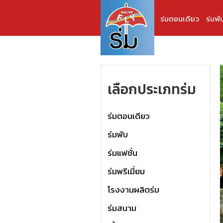
ร่มตอนเดียว
ร่มพั
เลือกประเภทร่ม
ร่มตอนเดียว
ร่มพับ
ร่มแฟชั่น
ร่มพรีเมี่ยม
โรงงานผลิตร่ม
ร่มสนาม