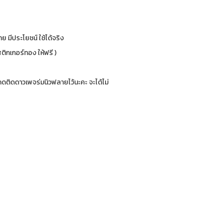
ย มีประโยชน์ ใช้ได้จริง
ติกเกอร์ทอง ให้ฟรี )
ติดดาวเพจร่มนิวฟลายไว้นะคะ จะได้ไม่