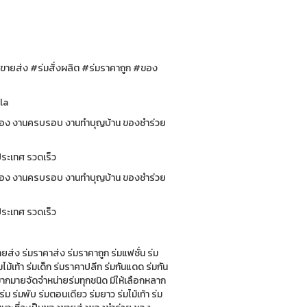
มขายส่ง #ร่มสั่งผลิต #ร่มราคาถูก #ของ
tion #Umbrella
นฉลอง งานครบรอบ งานทำบุญบ้าน ของชำร่วย
่านลูกค้าทั่วประเทศ รวดเร็ว
นฉลอง งานครบรอบ งานทำบุญบ้าน ของชำร่วย
่วประเทศ รวดเร็ว
ยส่ง ร่มราคาส่ง ร่มราคาถูก ร่มแฟชั่น ร่ม
ม้เท้า ร่มเด็ก ร่มราคาปลีก ร่มกันแดด ร่มกัน
ากมายจัดจำหน่ายร่มทุกชนิด มีให้เลือกหลาก
 ร่มพับ ร่มตอนเดียว ร่มยาว ร่มไม้เท้า ร่ม