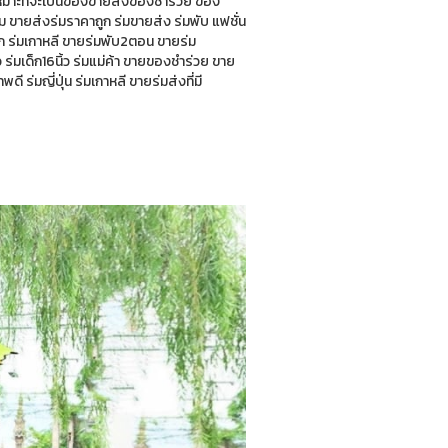
เหมาะที่จะเป็นของขายส่งของชำร่วย ของ
ม ขายส่งร่มราคาถูก ร่มขายส่ง ร่มพับ แฟชั่น
ก ร่มเกาหลี ขายร่มพับ2ตอน ขายร่ม
่มเด็ก16นิ้ว ร่มแม่ค้า ขายของชำร่วย ขาย
ี ร่มญี่ปุ่น ร่มเกาหลี ขายร่มส่งที่มี