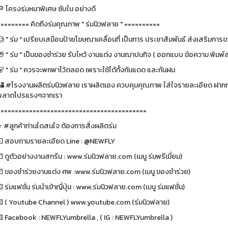
🔎 โครงร่มหนาพิเศษ ซับใน อย่างดี
========= คิดถึงร่มคุณภาพ " ร่มนิวฟลาย " ==========
 " ร่ม " เปรียบเสมือนป้ายโฆษณาเคลื่อนที่ เป็นการ ประชาสัมพันธ์ ส่งเสริมการขา
 " ร่ม " เป็นของชำร่วย รับไหว้ งานแต่ง งานฌาปนกิจ ( ออกแบบ ข้อความ พิมพ์ส
🐻 " ร่ม " ควรจะพกพาไว้ตลอด เพราะใช้ได้ทั้งกันแดด และกันฝน
🏰 #โรงงานผลิตร่มนิวฟลาย เราผลิตเอง ควบคุมคุณภาพ ใส่ใจรายละเอียด ฝากกด
พลาดโปรแรงๆจากเรา
==========================================
⭐️ #ลูกค้าท่านใดสนใจ ต้องการสั่งผลิตร่ม
⚀ สอบถามรายละเอียด Line : @NEWFLY
 ดูตัวอย่างงานสกรีน : www.ร่มนิวฟลาย.com (เมนู ร่มพรีเมี่ยม)
⚂ ของชำร่วยงานแต่ง ศพ :www.ร่มนิวฟลาย.com (เมนู ของชำร่วย)
 ร่มแฟชั่น ร่มนำเข้าญี่ปุ่น : www.ร่มนิวฟลาย.com (เมนู ร่มแฟชั่น)
⚄ ( Youtube Channel ) www.youtube.com (ร่มนิวฟลาย)
⚅ Facebook : NEWFLYumbrella , ( IG : NEWFLYumbrella )