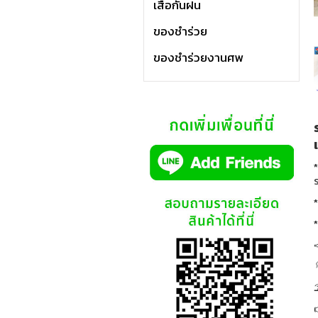
เสื้อกันฝน
ของชำร่วย
ของชำร่วยงานศพ
*
ร
*
*


