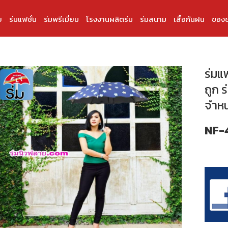
บ
ร่มแฟชั่น
ร่มพรีเมี่ยม
โรงงานผลิตร่ม
ร่มสนาม
เสื้อกันฝน
ของช
ร่มแฟ
ถูก 
จำหน
NF-