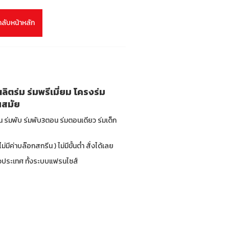
กลับหน้าหลัก
ลิตร่ม ร่มพรีเมี่ยม โครงร่ม
นสมัย
่น ร่มพับ ร่มพับ3ตอน ร่มตอนเดียว ร่มเด็ก
มีค่าบล๊อกสกรีน ) ไม่มีขั้นต่ำ สั่งได้เลย
ทั่วประเทศ ทั้งระบบแฟรนไซส์