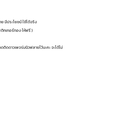
ย มีประโยชน์ ใช้ได้จริง
ติกเกอร์ทอง ให้ฟรี )
ติดดาวเพจร่มนิวฟลายไว้นะคะ จะได้ไม่