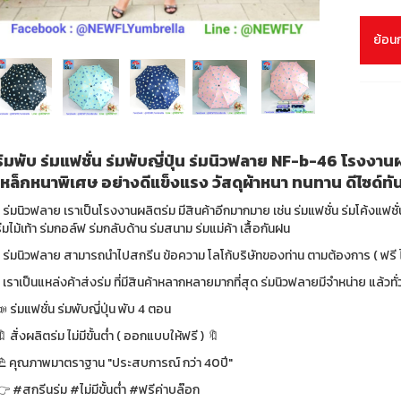
ย้อน
ร่มพับ ร่มแฟชั่น ร่มพับญี่ปุ่น ร่มนิวฟลาย NF-b-46 โรงงานผ
เหล็กหนาพิเศษ อย่างดีแข็งแรง วัสดุผ้าหนา ทนทาน ดีไซด์ทั
 ร่มนิวฟลาย เราเป็นโรงงานผลิตร่ม มีสินค้าอีกมากมาย เช่น ร่มแฟชั่น ร่มโค้งแฟชั
่มไม้เท้า ร่มกอล์ฟ ร่มกลับด้าน ร่มสนาม ร่มแม่ค้า เสื้อกันฝน
 ร่มนิวฟลาย สามารถนำไปสกรีน ข้อความ โลโก้บริษัทของท่าน ตามต้องการ ( ฟรี ไม่
 เราเป็นแหล่งค้าส่งร่ม ที่มีสินค้าหลากหลายมากที่สุด ร่มนิวฟลายมีจำหน่าย แล้ว
 ร่มแฟชั่น ร่มพับญี่ปุ่น พับ 4 ตอน
 สั่งผลิตร่ม ไม่มีขั้นต่ำ ( ออกแบบให้ฟรี ) 🔖
⛱ คุณภาพมาตราฐาน "ประสบการณ์ กว่า 40ปี"
 #สกรีนร่ม #ไม่มีขั้นต่ำ #ฟรีค่าบล๊อก