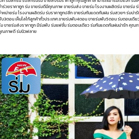
เด็ก ร่มสกรีน รับสกรีนร่ม ขายส่งร่มราคาถูก คุณลูกค้าสามารถเอาร่มไปแจก ร่ม
ำร่วยราคาถูก ร่ม ขายร่มดีมีคุณภาพ ขายร่มส่ง ขายร่ม โรงงานผลิตร่ม ขายร่ม ร่
จำหน่ายร่ม โรงงานผลิตร่ม ร่มราคาถูกปลีก ขายร่มกันแดดกันฝน ร่มสวยๆ ร่มน่ารั
พับ3ตอน เห็นโลโก้ลูกค้าทั่วประเทศ.ขายร่มพับ4ตอน ขายร่มพับ5ตอน ร่มตอนเดียว ร
่ม ขายร่มส่งราคาถูก มีร่มพับ ร่มแฟชั่น ร่มตอนเดียว ร่มกันแดดกันฝนน่ารัก คุณภาพด
คุณภาพดี ร่มนิวฟลาย