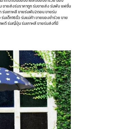
เหมาะที่จะเป็นของขายส่งของชำร่วย ของ
ม ขายส่งร่มราคาถูก ร่มขายส่ง ร่มพับ แฟชั่น
ก ร่มเกาหลี ขายร่มพับ2ตอน ขายร่ม
่มเด็ก16นิ้ว ร่มแม่ค้า ขายของชำร่วย ขาย
ี ร่มญี่ปุ่น ร่มเกาหลี ขายร่มส่งที่มี