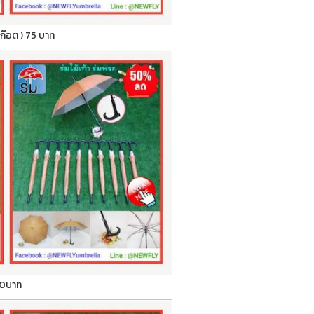
สก๊อต ) 75 บาท
) 70บาท