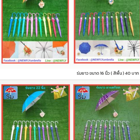
ร่มยาว ขนาด 16 นิ้ว ( สีพื้น ) 40 บาท