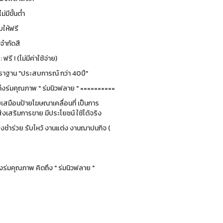
ม่มีขั้นต่ำ
ให้ฟรี
่จำกัดสี
รี ! (ไม่มีค่าใช้จ่าย)
ฐาน "ประสบการณ์ กว่า 40ปี"
ึงร่มคุณภาพ " ร่มนิวฟลาย " ==========
ยบเสมือนป้ายโฆษณาเคลื่อนที่ เป็นการ
่งเสริมการขาย มีประโยชน์ ใช้ได้จริง
ของชำร่วย รับไหว้ งานแต่ง งานฌาปนกิจ (
ร่มคุณภาพ คิดถึง " ร่มนิวฟลาย "