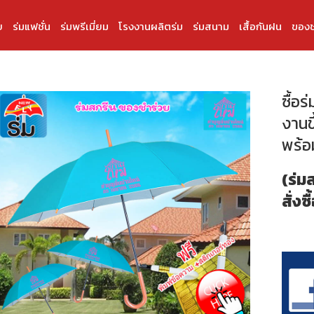
บ
ร่มแฟชั่น
ร่มพรีเมี่ยม
โรงงานผลิตร่ม
ร่มสนาม
เสื้อกันฝน
ของช
ซื้อร
งานขึ
พร้อม
(ร่ม
สั่งซื