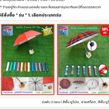
📍 ร้านอยู่ติด ห้างเดอะมอลล์บางแค ฝั่งถนนกาญจนาภิเษก มีที่จอดรถสดวก
วิธีสั่งซื้อ " ร่ม " 1. เลือกประเภทร่ม
ร่มพับ 3 ตอน ( สีพื้น ยูวีเงิน , ลายสก๊อต , สีพื้น ย