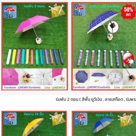
ร่มพับ 2 ตอน ( สีพื้น ยูวีเงิน , ลายสก๊อต , ร่มพ