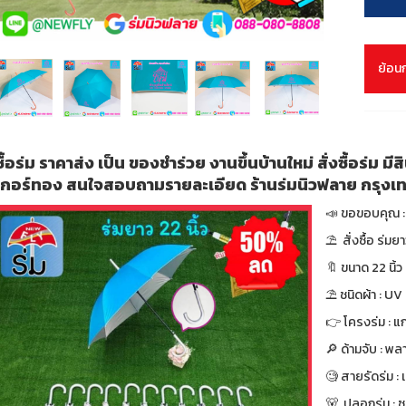
ย้อน
ซื้อร่ม ราคาส่ง เป็น ของชำร่วย งานขึ้นบ้านใหม่ สั่งซื้อร่ม มี
เกอร์ทอง สนใจสอบถามรายละเอียด ร้านร่มนิวฟลาย กรุงเ
📣 ขอขอบคุณ : 
⛱ สั่งซื้อ ร่มย
🔖 ขนาด 22 นิ้ว 
⛱ ชนิดผ้า : UV
👉 โครงร่ม : แก
🔎 ด้ามจับ : พล
🧐 สายรัดร่ม :
🐻 ปลอกร่ม : 