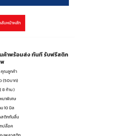
กลับหน้าหลัก
สินค้าพร้อมส่ง ทันที รับฟรีสติก
ทพ
คุณลูกค้า
าว (50บาท)
( 8 ก้าน )
 หนาพิเศษ
น 10 มิล
าสติกกันลื่น
 เทปล๊อค
ซองพลาสติก