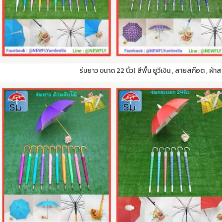
ร่มยาว ขนาด 22 นิ้ว( สีพื้น ยูวีเงิน , ลายสก๊อต , ผ้า