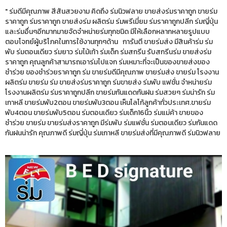
" ร่มดีมีคุณภาพ สีสันสวยงาม คิดถึง ร่มนิวฟลาย ขายส่งร่มราคาถูก ขายร่ม
ราคาถูก ร่มราคาถูก ขายส่งร่ม ผลิตร่ม ร่มพรีเมี่ยม ร่มราคาถูกปลีก ร่มญี่ปุ่น
และร่มอื่นๆอีกมากมายจัดจำหน่ายร่มทุกชนิด มีให้เลือกหลากหลายรูปแบบ
ตอบโจทย์ผู้บริโภคในการใช้งานทุกๆด้าน การันตี ขายร่มส่ง มีสินค้าร่ม ร่ม
พับ ร่มตอนเดียว ร่มยาว ร่มไม้เท้า ร่มเด็ก ร่มสกรีน รับสกรีนร่ม ขายส่งร่ม
ราคาถูก คุณลูกค้าสามารถเอาร่มไปแจก ร่มเหมาะที่จะเป็นของขายส่งของ
ชำร่วย ของชำร่วยราคาถูก ร่ม ขายร่มดีมีคุณภาพ ขายร่มส่ง ขายร่ม โรงงาน
ผลิตร่ม ขายร่ม ร่ม ขายส่งร่มราคาถูก ร่มขายส่ง ร่มพับ แฟชั่น จำหน่ายร่ม
โรงงานผลิตร่ม ร่มราคาถูกปลีก ขายร่มกันแดดกันฝน ร่มสวยๆ ร่มน่ารัก ร่ม
เกาหลี ขายร่มพับ2ตอน ขายร่มพับ3ตอน เห็นโลโก้ลูกค้าทั่วประเทศ.ขายร่ม
พับ4ตอน ขายร่มพับ5ตอน ร่มตอนเดียว ร่มเด็ก16นิ้ว ร่มแม่ค้า ขายของ
ชำร่วย ขายร่ม ขายร่มส่งราคาถูก มีร่มพับ ร่มแฟชั่น ร่มตอนเดียว ร่มกันแดด
กันฝนน่ารัก คุณภาพดี ร่มญี่ปุ่น ร่มเกาหลี ขายร่มส่งที่มีคุณภาพดี ร่มนิวฟลาย