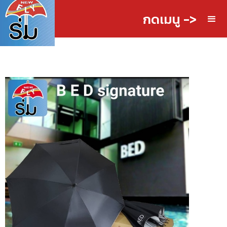
กดเมนู ->